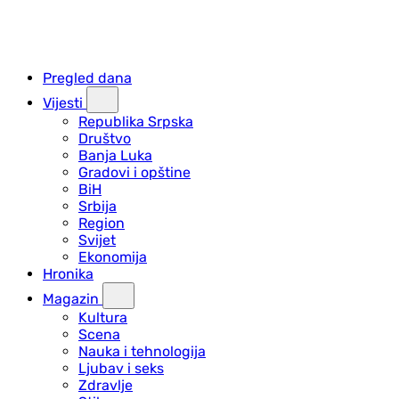
Pregled dana
Vijesti
Republika Srpska
Društvo
Banja Luka
Gradovi i opštine
BiH
Srbija
Region
Svijet
Ekonomija
Hronika
Magazin
Kultura
Scena
Nauka i tehnologija
Ljubav i seks
Zdravlje