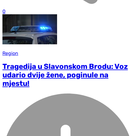
0
Region
Tragedija u Slavonskom Brodu: Voz
udario dvije žene, poginule na
mjestu!