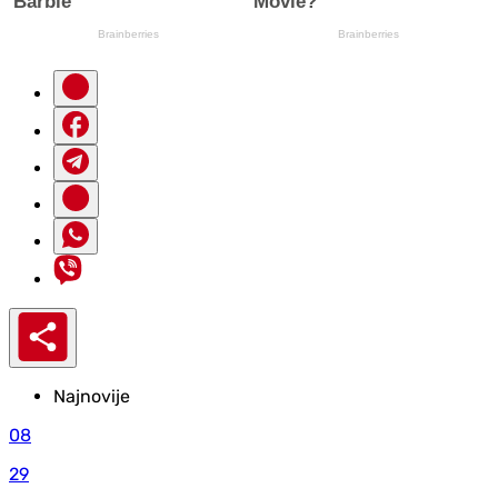
Najnovije
08
29