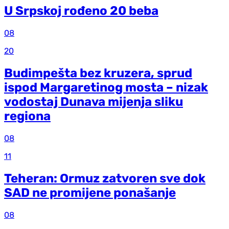
U Srpskoj rođeno 20 beba
08
20
Budimpešta bez kruzera, sprud
ispod Margaretinog mosta – nizak
vodostaj Dunava mijenja sliku
regiona
08
11
Teheran: Ormuz zatvoren sve dok
SAD ne promijene ponašanje
08