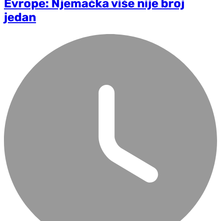
Evrope: Njemačka više nije broj
jedan