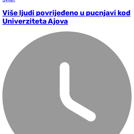
Više ljudi povrijeđeno u pucnjavi kod
Univerziteta Ajova