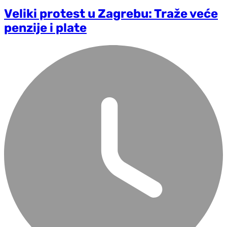
Veliki protest u Zagrebu: Traže veće
penzije i plate