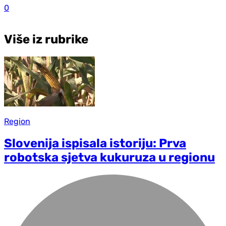
0
Više iz rubrike
Region
Slovenija ispisala istoriju: Prva
robotska sjetva kukuruza u regionu