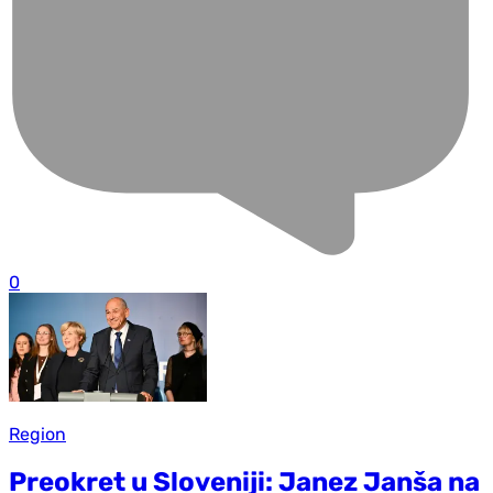
0
Region
Preokret u Sloveniji: Janez Janša na