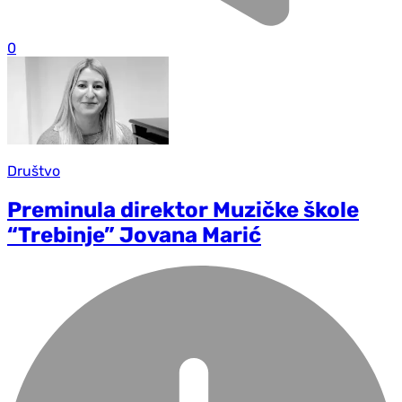
0
Društvo
Preminula direktor Muzičke škole
“Trebinje” Jovana Marić