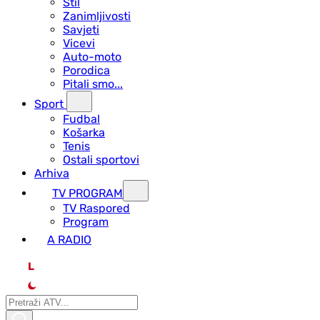
Stil
Zanimljivosti
Savjeti
Vicevi
Auto-moto
Porodica
Pitali smo...
Sport
Fudbal
Košarka
Tenis
Ostali sportovi
Arhiva
TV PROGRAM
ТV Raspored
Program
A RADIO
L