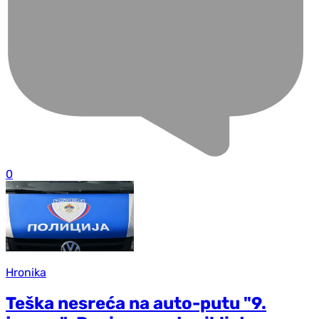
0
Hronika
Teška nesreća na auto-putu "9.