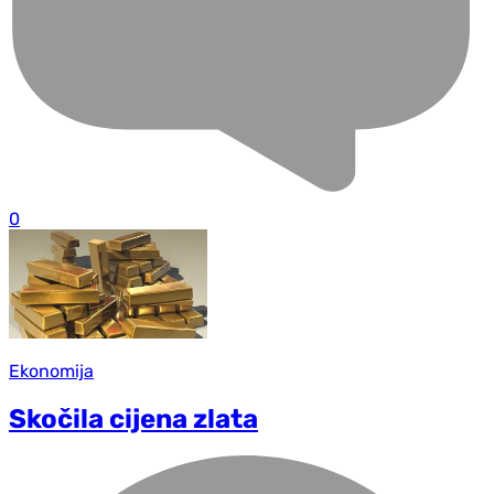
0
Ekonomija
Skočila cijena zlata