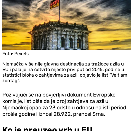
Foto:
Pexels
Njemačka više nije glavna destinacija za tražioce azila u
EU i pala je na četvrto mjesto prvi put od 2015. godine u
statistici bloka o zahtjevima za azil, objavio je list "Velt am
zontag".
Pozivajući se na povjerljivi dokument Evropske
komisije, list piše da je broj zahtjeva za azil u
Njemačkoj opao za 23 odsto u odnosu na isti period
prošle godine i iznosi 28.922, prenosi Srna.
Ko je preuzeo vrh u EU