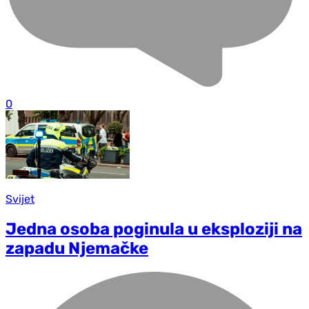
0
Svijet
Jedna osoba poginula u eksploziji na
zapadu Njemačke