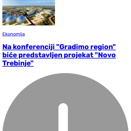
Ekonomija
Na konferenciji "Gradimo region"
biće predstavljen projekat "Novo
Trebinje"