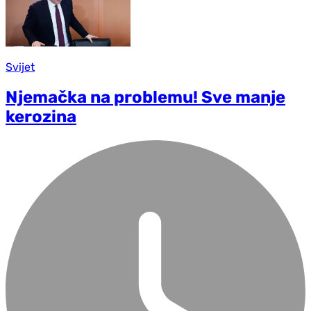
Svijet
Njemačka na problemu! Sve manje
kerozina