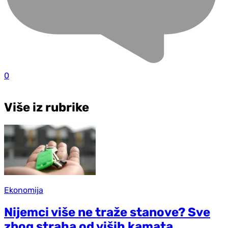
0
Više iz rubrike
Ekonomija
Nijemci više ne traže stanove? Sve
zbog straha od viših kamata