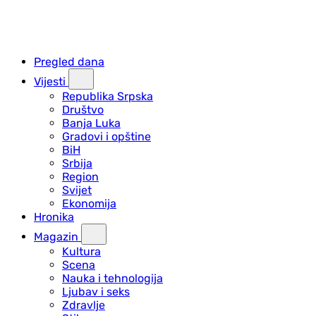
Pregled dana
Vijesti
Republika Srpska
Društvo
Banja Luka
Gradovi i opštine
BiH
Srbija
Region
Svijet
Ekonomija
Hronika
Magazin
Kultura
Scena
Nauka i tehnologija
Ljubav i seks
Zdravlje