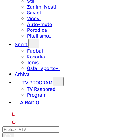
Stil
Zanimljivosti
Savjeti
Vicevi
Auto-moto
Porodica
Pitali smo...
Sport
Fudbal
Košarka
Tenis
Ostali sportovi
Arhiva
TV PROGRAM
ТV Raspored
Program
A RADIO
L