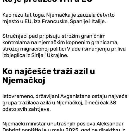
Kao rezultat toga, Njemačka je zauzela četvrto
mjesto u EU, iza Francuske, Španije i Italije.
Stručnjaci pad pripisuju strožim graničnim
kontrolama na njemačkim kopnenim granicama,
strožoj migracionoj politici Vlade i smanjenju priliva
izbjeglica iz Sirije i Ukrajine.
Ko najčešće traži azil u
Njemačkoj
Istovremeno, državljani Avganistana ostaju najveća
grupa tražilaca azila u Njemačkoj, čineći čak 38
odsto svih zahtjeva.
Njemački ministar unutrašnjih poslova Aleksandar
Dobrint poništio je u maju 2025. godine direktivu iz