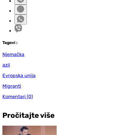
Tag
ovi
:
Njemačka
azil
Evropska unija
Migranti
Komentari
(0)
Pročitajte više