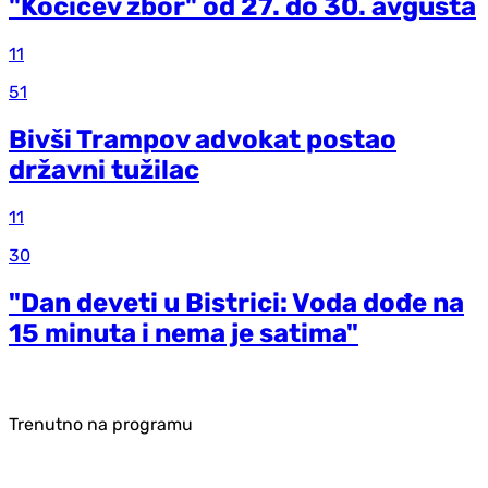
"Kočićev zbor" od 27. do 30. avgusta
11
51
Bivši Trampov advokat postao
državni tužilac
11
30
"Dan deveti u Bistrici: Voda dođe na
15 minuta i nema je satima"
Trenutno na programu