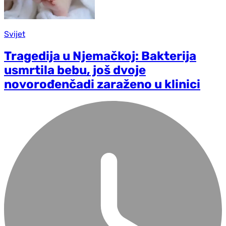
Svijet
Tragedija u Njemačkoj: Bakterija
usmrtila bebu, još dvoje
novorođenčadi zaraženo u klinici