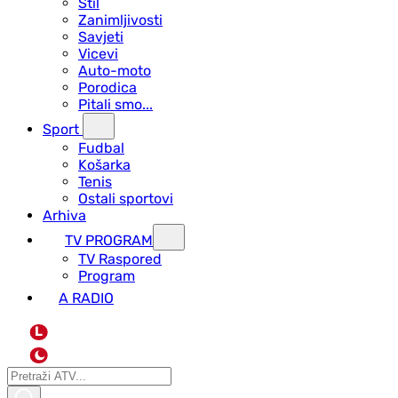
Stil
Zanimljivosti
Savjeti
Vicevi
Auto-moto
Porodica
Pitali smo...
Sport
Fudbal
Košarka
Tenis
Ostali sportovi
Arhiva
TV PROGRAM
ТV Raspored
Program
A RADIO
L