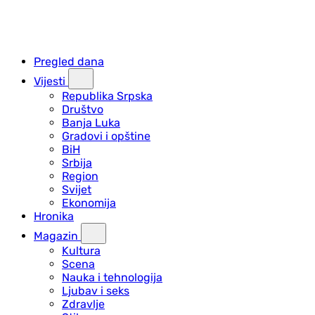
Pregled dana
Vijesti
Republika Srpska
Društvo
Banja Luka
Gradovi i opštine
BiH
Srbija
Region
Svijet
Ekonomija
Hronika
Magazin
Kultura
Scena
Nauka i tehnologija
Ljubav i seks
Zdravlje