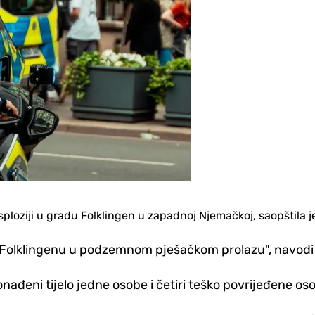
ploziji u gradu Folklingen u zapadnoj Njemačkoj, saopštila je 
ji u Folklingenu u podzemnom pješačkom prolazu", navodi 
ađeni tijelo jedne osobe i četiri teško povrijeđene os