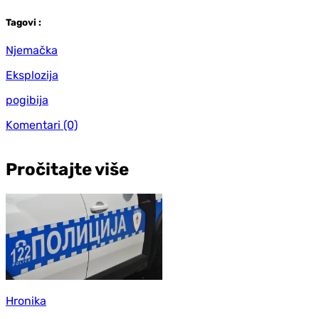
Tag
ovi
:
Njemačka
Eksplozija
pogibija
Komentari
(0)
Pročitajte više
Hronika