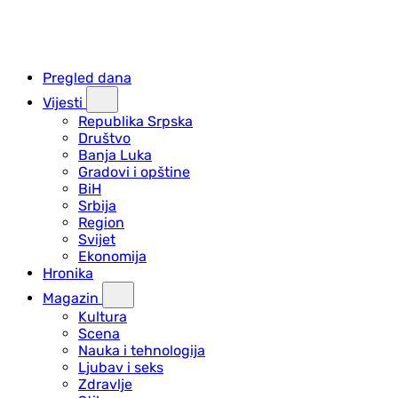
Pregled dana
Vijesti
Republika Srpska
Društvo
Banja Luka
Gradovi i opštine
BiH
Srbija
Region
Svijet
Ekonomija
Hronika
Magazin
Kultura
Scena
Nauka i tehnologija
Ljubav i seks
Zdravlje