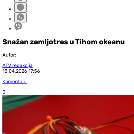
Snažan zemljotres u Tihom okeanu
Autor:
ATV redakcija
18.04.2026
17:56
Komentari:
0