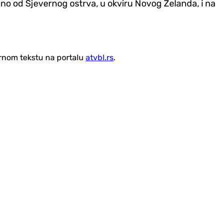
no od Sjevernog ostrva, u okviru Novog Zelanda, i na
vornom tekstu na portalu
atvbl.rs
.