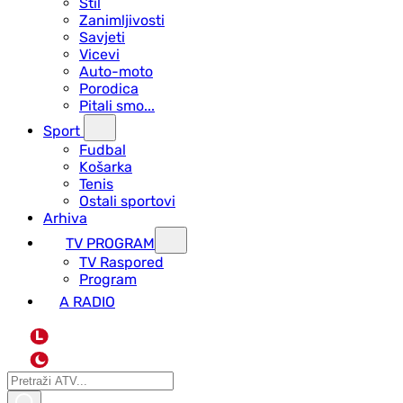
Stil
Zanimljivosti
Savjeti
Vicevi
Auto-moto
Porodica
Pitali smo...
Sport
Fudbal
Košarka
Tenis
Ostali sportovi
Arhiva
TV PROGRAM
ТV Raspored
Program
A RADIO
L