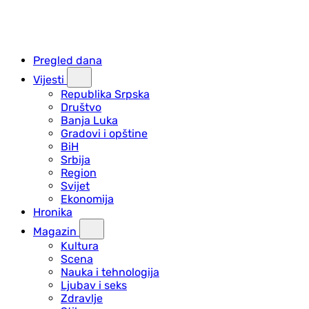
Pregled dana
Vijesti
Republika Srpska
Društvo
Banja Luka
Gradovi i opštine
BiH
Srbija
Region
Svijet
Ekonomija
Hronika
Magazin
Kultura
Scena
Nauka i tehnologija
Ljubav i seks
Zdravlje