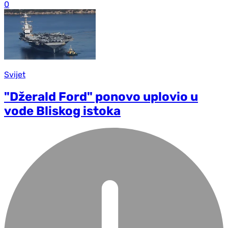
0
Svijet
"Džerald Ford" ponovo uplovio u
vode Bliskog istoka