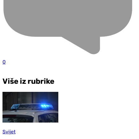
0
Više iz rubrike
Svijet