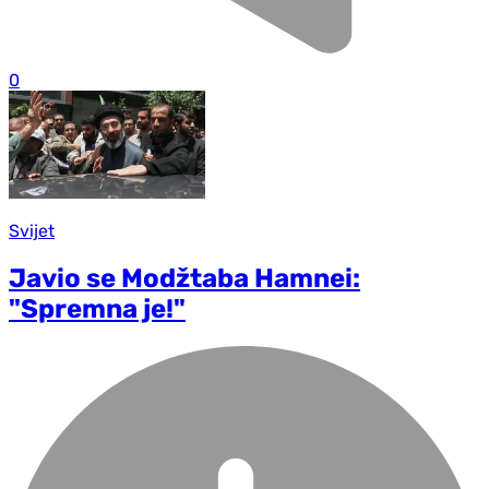
0
Svijet
Javio se Modžtaba Hamnei:
"Spremna je!"