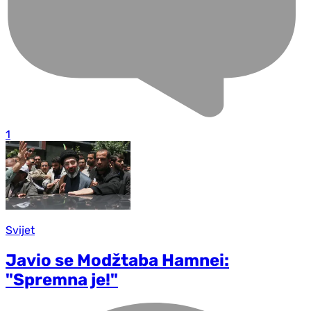
1
Svijet
Javio se Modžtaba Hamnei:
"Spremna je!"