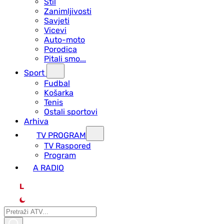
Stil
Zanimljivosti
Savjeti
Vicevi
Auto-moto
Porodica
Pitali smo...
Sport
Fudbal
Košarka
Tenis
Ostali sportovi
Arhiva
TV PROGRAM
ТV Raspored
Program
A RADIO
L