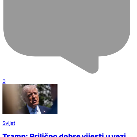
0
Svijet
Tramp: Prilično dobre vijesti u vezi