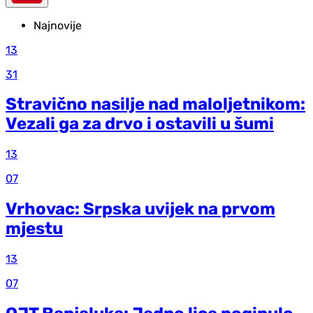
Najnovije
13
31
Stravično nasilje nad maloljetnikom:
Vezali ga za drvo i ostavili u šumi
13
07
Vrhovac: Srpska uvijek na prvom
mjestu
13
07