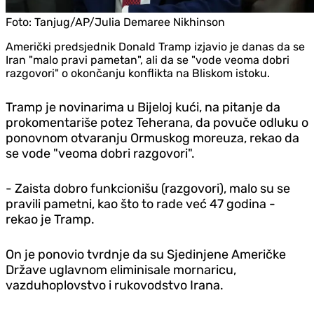
Foto:
Tanjug/AP/Julia Demaree Nikhinson
Američki predsjednik Donald Tramp izjavio je danas da se
Iran "malo pravi pametan", ali da se "vode veoma dobri
razgovori" o okončanju konflikta na Bliskom istoku.
Tramp je novinarima u Bijeloj kući, na pitanje da
prokomentariše potez Teherana, da povuče odluku o
ponovnom otvaranju Ormuskog moreuza, rekao da
se vode "veoma dobri razgovori".
- Zaista dobro funkcionišu (razgovori), malo su se
pravili pametni, kao što to rade već 47 godina -
rekao je Tramp.
On je ponovio tvrdnje da su Sjedinjene Američke
Države uglavnom eliminisale mornaricu,
vazduhoplovstvo i rukovodstvo Irana.