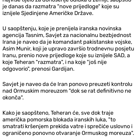
je danas da razmatra "nove prijedloge" koje su
iznijele Sjedinjene Američke Države.
U saopštenju, koje je prenijela iranska novinska
agencija Tasnim, Savjet za nacionalnu bezbjednost
Irana je naveo da je komandant pakistanske vojske,
Asim Munir, koji je upravo završio trodnevnu posjetu
Iranu, prenio nove prijedloge koje su iznijele SAD, a
koje Teheran "razmatra", i na koje "još nije
odgovorio", prenosi Gardijan.
Savjet je naveo da će Iran ponovo preuzeti kontrolu
nad Ormuskim moreuzom "dok se rat definitivno ne
okonča".
Kako je saopšteno, Teheran će, sve dok traje
američka pomorska blokada iranskih luka, "to
smatrati kršenjem prekida vatre i sprečiće uslovno i
ograničeno ponovno otvaranje Ormuskog moreuza".