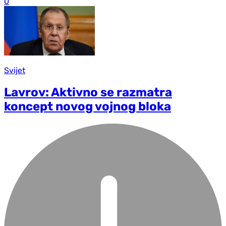
0
Svijet
Lavrov: Aktivno se razmatra
koncept novog vojnog bloka