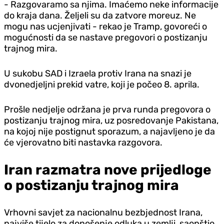
- Razgovaramo sa njima. Imaćemo neke informacije
do kraja dana. Željeli su da zatvore moreuz. Ne
mogu nas ucjenjivati - rekao je Tramp, govoreći o
mogućnosti da se nastave pregovori o postizanju
trajnog mira.
U sukobu SAD i Izraela protiv Irana na snazi je
dvonedjeljni prekid vatre, koji je počeo 8. aprila.
Prošle nedjelje održana je prva runda pregovora o
postizanju trajnog mira, uz posredovanje Pakistana,
na kojoj nije postignut sporazum, a najavljeno je da
će vjerovatno biti nastavka razgovora.
Iran razmatra nove prijedloge
o postizanju trajnog mira
Vrhovni savjet za nacionalnu bezbjednost Irana,
najviše tijelo za donošenje odluka u zemlji, saopštio