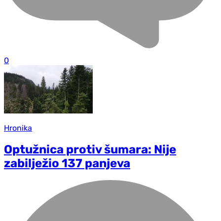
0
Hronika
Optužnica protiv šumara: Nije
zabilježio 137 panjeva