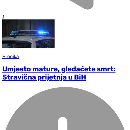
1
Hronika
Umjesto mature, gledaćete smrt:
Stravična prijetnja u BiH