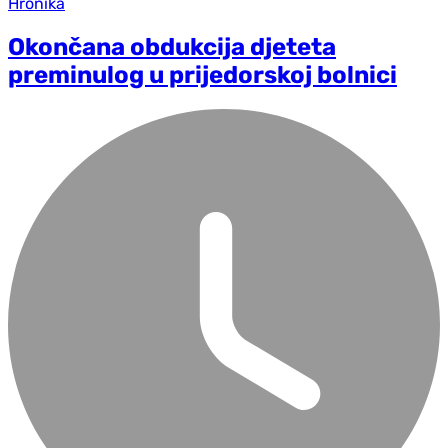
Hronika
Okončana obdukcija djeteta
preminulog u prijedorskoj bolnici