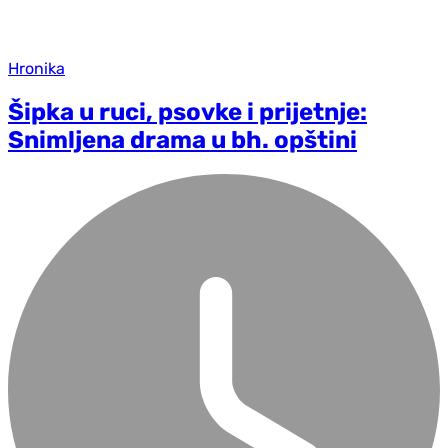
Hronika
Šipka u ruci, psovke i prijetnje:
Snimljena drama u bh. opštini