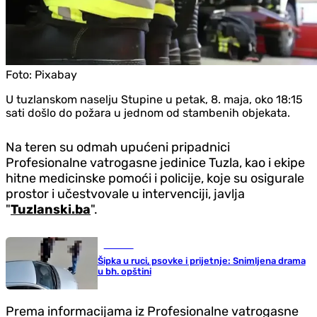
Foto:
Pixabay
U tuzlanskom naselju Stupine u petak, 8. maja, oko 18:15
sati došlo do požara u jednom od stambenih objekata.
Na teren su odmah upućeni pripadnici
Profesionalne vatrogasne jedinice Tuzla, kao i ekipe
hitne medicinske pomoći i policije, koje su osigurale
prostor i učestvovale u intervenciji, javlja
"
Tuzlanski.ba
".
Hronika
Šipka u ruci, psovke i prijetnje: Snimljena drama
u bh. opštini
Prema informacijama iz Profesionalne vatrogasne