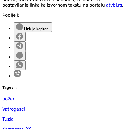
postavljanje linka ka izvornom tekstu na portalu
atvbl.rs
.
Podijeli:
Link je kopiran!
Tag
ovi
:
požar
Vatrogasci
Tuzla