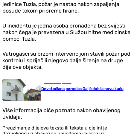
jedinice Tuzla, požar je nastao nakon zapaljenja
posude tokom pripreme hrane.
U incidentu je jedna osoba pronađena bez svijesti,
nakon čega je prevezena u Službu hitne medicinske
pomoći Tuzla.
Vatrogasci su brzom intervencijom stavili požar pod
kontrolu i spriječili njegovo dalje širenje na druge
dijelove objekta.
Gradovi i opštine
Devetočlana porodica Gajić dobila novu kuću
Više informacija biće poznato nakon obavljenog
uviđaja.
Preuzimanje dijelova teksta ili teksta u cjelini je
dozvoljeno uz obavezno navođenje izvora i uz