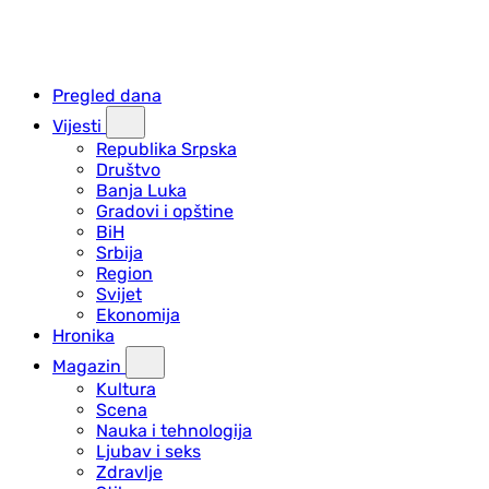
Pregled dana
Vijesti
Republika Srpska
Društvo
Banja Luka
Gradovi i opštine
BiH
Srbija
Region
Svijet
Ekonomija
Hronika
Magazin
Kultura
Scena
Nauka i tehnologija
Ljubav i seks
Zdravlje