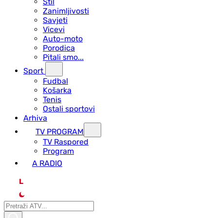
Stil
Zanimljivosti
Savjeti
Vicevi
Auto-moto
Porodica
Pitali smo...
Sport
Fudbal
Košarka
Tenis
Ostali sportovi
Arhiva
TV PROGRAM
ТV Raspored
Program
A RADIO
L