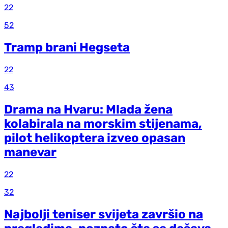
22
52
Tramp brani Hegseta
22
43
Drama na Hvaru: Mlada žena
kolabirala na morskim stijenama,
pilot helikoptera izveo opasan
manevar
22
32
Najbolji teniser svijeta završio na