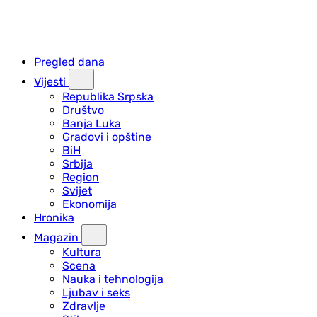
Pregled dana
Vijesti
Republika Srpska
Društvo
Banja Luka
Gradovi i opštine
BiH
Srbija
Region
Svijet
Ekonomija
Hronika
Magazin
Kultura
Scena
Nauka i tehnologija
Ljubav i seks
Zdravlje