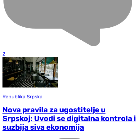
2
Republika Srpska
Nova pravila za ugostitelje u
Srpskoj: Uvodi se digitalna kontrola i
suzbija siva ekonomija