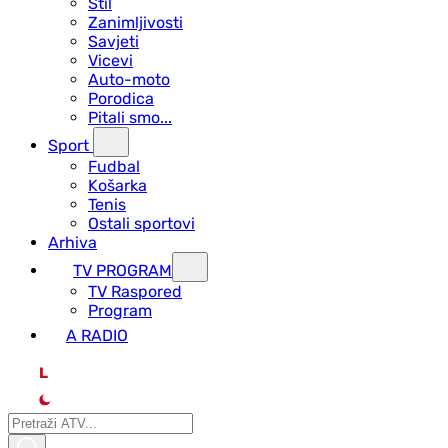
Stil
Zanimljivosti
Savjeti
Vicevi
Auto-moto
Porodica
Pitali smo...
Sport
Fudbal
Košarka
Tenis
Ostali sportovi
Arhiva
TV PROGRAM
ТV Raspored
Program
A RADIO
L