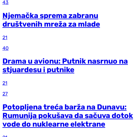
43
Njemačka sprema zabranu
društvenih mreža za mlade
21
40
Drama u avionu: Putnik nasrnuo na
stjuardesu i putnike
21
27
Potopljena treća barža na Dunavu:
Rumunija pokušava da sačuva dotok
vode do nuklearne elektrane