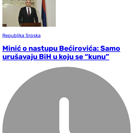
Republika Srpska
Minić o nastupu Bećirovića: Samo
urušavaju BiH u koju se “kunu”