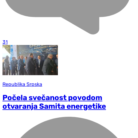
31
Republika Srpska
Počela svečanost povodom
otvaranja Samita energetike