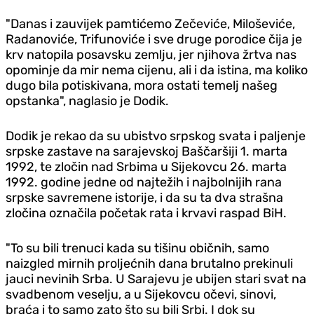
"Danas i zauvijek pamtićemo Zečeviće, Miloševiće,
Radanoviće, Trifunoviće i sve druge porodice čija je
krv natopila posavsku zemlju, jer njihova žrtva nas
opominje da mir nema cijenu, ali i da istina, ma koliko
dugo bila potiskivana, mora ostati temelj našeg
opstanka", naglasio je Dodik.
Dodik je rekao da su ubistvo srpskog svata i paljenje
srpske zastave na sarajevskoj Baščaršiji 1. marta
1992, te zločin nad Srbima u Sijekovcu 26. marta
1992. godine jedne od najtežih i najbolnijih rana
srpske savremene istorije, i da su ta dva strašna
zločina označila početak rata i krvavi raspad BiH.
"To su bili trenuci kada su tišinu običnih, samo
naizgled mirnih proljećnih dana brutalno prekinuli
jauci nevinih Srba. U Sarajevu je ubijen stari svat na
svadbenom veselju, a u Sijekovcu očevi, sinovi,
braća i to samo zato što su bili Srbi. I dok su