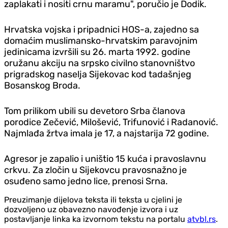
zaplakati i nositi crnu maramu", poručio je Dodik.
Hrvatska vojska i pripadnici HOS-a, zajedno sa
domaćim muslimansko-hrvatskim paravojnim
jedinicama izvršili su 26. marta 1992. godine
oružanu akciju na srpsko civilno stanovništvo
prigradskog naselja Sijekovac kod tadašnjeg
Bosanskog Broda.
Tom prilikom ubili su devetoro Srba članova
porodice Zečević, Milošević, Trifunović i Radanović.
Najmlađa žrtva imala je 17, a najstarija 72 godine.
Agresor je zapalio i uništio 15 kuća i pravoslavnu
crkvu. Za zločin u Sijekovcu pravosnažno je
osuđeno samo jedno lice, prenosi Srna.
Preuzimanje dijelova teksta ili teksta u cjelini je
dozvoljeno uz obavezno navođenje izvora i uz
postavljanje linka ka izvornom tekstu na portalu
atvbl.rs
.