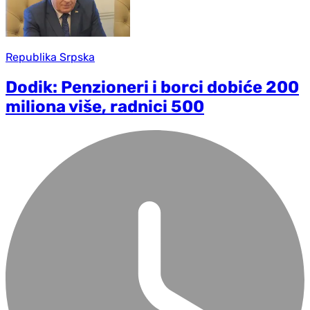
Republika Srpska
Dodik: Penzioneri i borci dobiće 200
miliona više, radnici 500