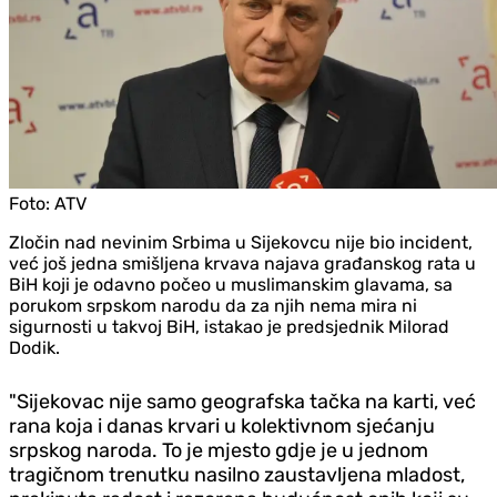
Foto:
ATV
Zločin nad nevinim Srbima u Sijekovcu nije bio incident,
već još jedna smišljena krvava najava građanskog rata u
BiH koji je odavno počeo u muslimanskim glavama, sa
porukom srpskom narodu da za njih nema mira ni
sigurnosti u takvoj BiH, istakao je predsjednik Milorad
Dodik.
"Sijekovac nije samo geografska tačka na karti, već
rana koja i danas krvari u kolektivnom sjećanju
srpskog naroda. To je mjesto gd‌je je u jednom
tragičnom trenutku nasilno zaustavljena mladost,