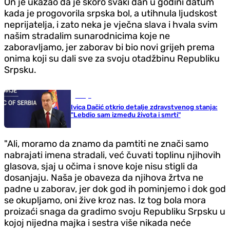
On je ukazao da je skoro svaki dan u godini datum
kada je progovorila srpska bol, a utihnula ljudskost
neprijatelja, i zato neka je vječna slava i hvala svim
našim stradalim sunarodnicima koje ne
zaboravljamo, jer zaborav bi bio novi grijeh prema
onima koji su dali sve za svoju otadžbinu Republiku
Srpsku.
Srbija
Ivica Dačić otkrio detalje zdravstvenog stanja:
"Lebdio sam između života i smrti"
"Ali, moramo da znamo da pamtiti ne znači samo
nabrajati imena stradali, već čuvati toplinu njihovih
glasova, sjaj u očima i snove koje nisu stigli da
dosanjaju. Naša je obaveza da njihova žrtva ne
padne u zaborav, jer dok god ih pominjemo i dok god
se okupljamo, oni žive kroz nas. Iz tog bola mora
proizaći snaga da gradimo svoju Republiku Srpsku u
kojoj nijedna majka i sestra više nikada neće