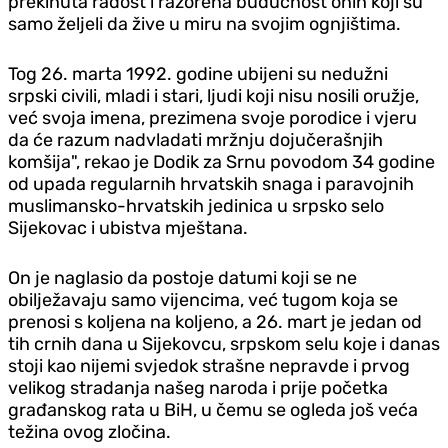
prekinuta radost i razorena budućnost onih koji su
samo željeli da žive u miru na svojim ognjištima.
Tog 26. marta 1992. godine ubijeni su nedužni
srpski civili, mladi i stari, ljudi koji nisu nosili oružje,
već svoja imena, prezimena svoje porodice i vjeru
da će razum nadvladati mržnju dojučerašnjih
komšija", rekao je Dodik za Srnu povodom 34 godine
od upada regularnih hrvatskih snaga i paravojnih
muslimansko-hrvatskih jedinica u srpsko selo
Sijekovac i ubistva mještana.
On je naglasio da postoje datumi koji se ne
obilježavaju samo vijencima, već tugom koja se
prenosi s koljena na koljeno, a 26. mart je jedan od
tih crnih dana u Sijekovcu, srpskom selu koje i danas
stoji kao nijemi svjedok strašne nepravde i prvog
velikog stradanja našeg naroda i prije početka
građanskog rata u BiH, u čemu se ogleda još veća
težina ovog zločina.