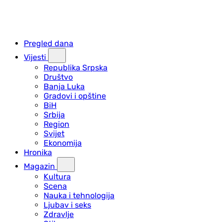
Pregled dana
Vijesti
Republika Srpska
Društvo
Banja Luka
Gradovi i opštine
BiH
Srbija
Region
Svijet
Ekonomija
Hronika
Magazin
Kultura
Scena
Nauka i tehnologija
Ljubav i seks
Zdravlje