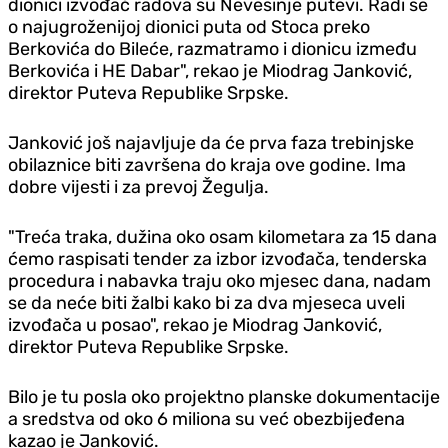
dionici izvođač radova su Nevesinje putevi. Radi se
o najugroženijoj dionici puta od Stoca preko
Berkovića do Bileće, razmatramo i dionicu između
Berkovića i HE Dabar", rekao je Miodrag Janković,
direktor Puteva Republike Srpske.
Janković još najavljuje da će prva faza trebinjske
obilaznice biti završena do kraja ove godine. Ima
dobre vijesti i za prevoj Žegulja.
"Treća traka, dužina oko osam kilometara za 15 dana
ćemo raspisati tender za izbor izvođača, tenderska
procedura i nabavka traju oko mjesec dana, nadam
se da neće biti žalbi kako bi za dva mjeseca uveli
izvođača u posao", rekao je Miodrag Janković,
direktor Puteva Republike Srpske.
Bilo je tu posla oko projektno planske dokumentacije
a sredstva od oko 6 miliona su već obezbijeđena
kazao je Janković.