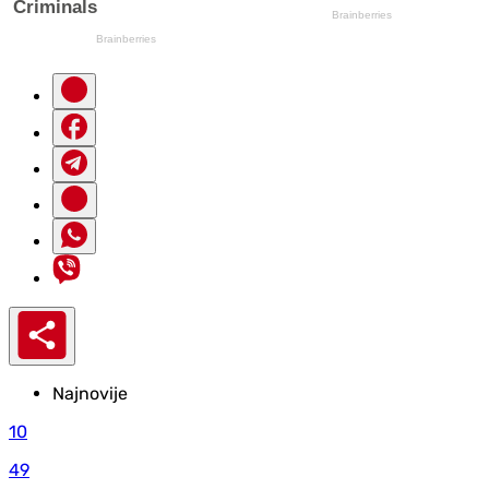
Najnovije
10
49