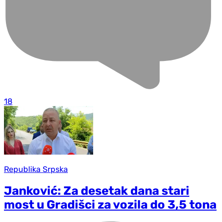
18
Republika Srpska
Janković: Za desetak dana stari
most u Gradišci za vozila do 3,5 tona