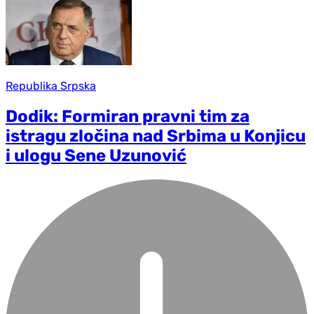
Republika Srpska
Dodik: Formiran pravni tim za
istragu zločina nad Srbima u Konjicu
i ulogu Sene Uzunović