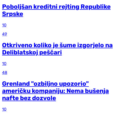
Poboljšan kreditni rejting Republike
Srpske
10
49
Otkriveno koliko je šume izgorjelo na
Deliblatskoj peščari
10
48
Grenland "ozbiljno upozorio"
američku kompaniju: Nema bušenja
nafte bez dozvole
10