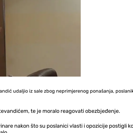
ndić udaljio iz sale zbog neprimjerenog ponašanja, poslanik
tevandićem, te je moralo reagovati obezbjeđenje.
re nakon što su poslanici vlasti i opozicije postigli k
alo.