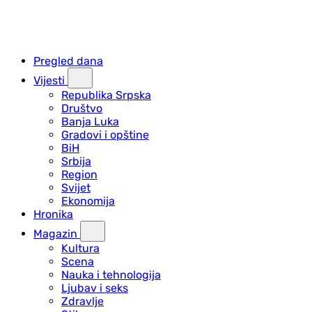
Pregled dana
Vijesti
Republika Srpska
Društvo
Banja Luka
Gradovi i opštine
BiH
Srbija
Region
Svijet
Ekonomija
Hronika
Magazin
Kultura
Scena
Nauka i tehnologija
Ljubav i seks
Zdravlje