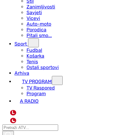
Stil
Zanimljivosti
Savjeti
Vicevi
Auto-moto
Porodica
Pitali smo...
Sport
Fudbal
Košarka
Tenis
Ostali sportovi
Arhiva
TV PROGRAM
ТV Raspored
Program
A RADIO
L