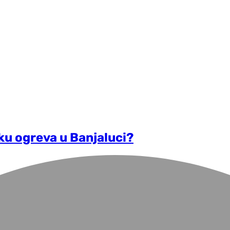
ku ogreva u Banjaluci?