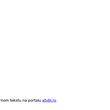
vornom tekstu na portalu
atvbl.rs
.