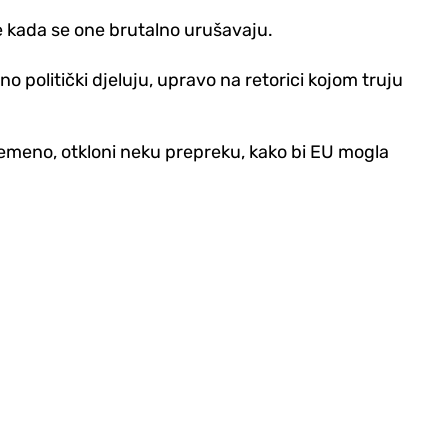
re kada se one brutalno urušavaju.
o politički djeluju, upravo na retorici kojom truju
ovremeno, otkloni neku prepreku, kako bi EU mogla