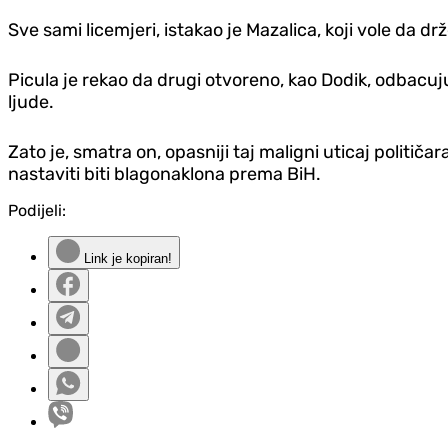
Sve sami licemjeri, istakao je Mazalica, koji vole da 
Picula je rekao da drugi otvoreno, kao Dodik, odbacuju
ljude.
Zato je, smatra on, opasniji taj maligni uticaj politič
nastaviti biti blagonaklona prema BiH.
Podijeli:
Link je kopiran!