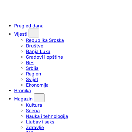
Pregled dana
Vijesti
Republika Srpska
Društvo
Banja Luka
Gradovi i opštine
BiH
Srbija
Region
Svijet
Ekonomija
Hronika
Magazin
Kultura
Scena
Nauka i tehnologija
Ljubav i seks
Zdravlje