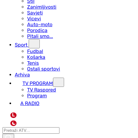
Stil
Zanimljivosti
Savjeti
Vicevi
Auto-moto
Porodica
Pitali smo...
Sport
Fudbal
Košarka
Tenis
Ostali sportovi
Arhiva
TV PROGRAM
ТV Raspored
Program
A RADIO
L