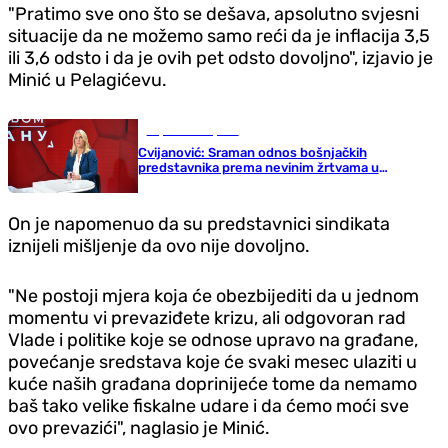
"Pratimo sve ono što se dešava, apsolutno svjesni
situacije da ne možemo samo reći da je inflacija 3,5
ili 3,6 odsto i da je ovih pet odsto dovoljno", izjavio je
Minić u Pelagićevu.
Republika Srpska
Cvijanović: Sraman odnos bošnjačkih
predstavnika prema nevinim žrtvama u
Jasenovcu
On je napomenuo da su predstavnici sindikata
iznijeli mišljenje da ovo nije dovoljno.
"Ne postoji mjera koja će obezbijediti da u jednom
momentu vi prevaziđete krizu, ali odgovoran rad
Vlade i politike koje se odnose upravo na građane,
povećanje sredstava koje će svaki mesec ulaziti u
kuće naših građana doprinijeće tome da nemamo
baš tako velike fiskalne udare i da ćemo moći sve
ovo prevazići", naglasio je Minić.