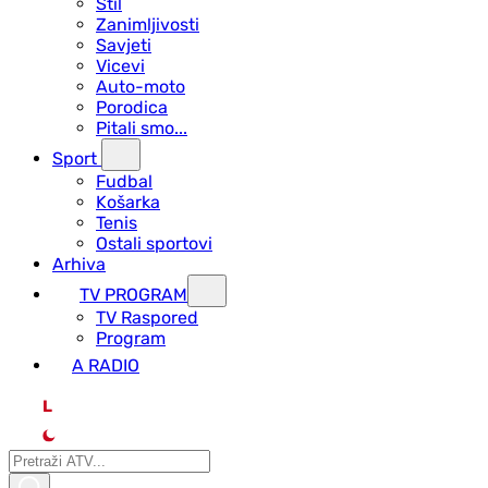
Stil
Zanimljivosti
Savjeti
Vicevi
Auto-moto
Porodica
Pitali smo...
Sport
Fudbal
Košarka
Tenis
Ostali sportovi
Arhiva
TV PROGRAM
ТV Raspored
Program
A RADIO
L