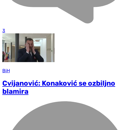
3
BiH
Cvijanović: Konaković se ozbiljno
blamira