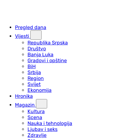
Pregled dana
Vijesti
Republika Srpska
Društvo
Banja Luka
Gradovi i opštine
BiH
Srbija
Region
Svijet
Ekonomija
Hronika
Magazin
Kultura
Scena
Nauka i tehnologija
Ljubav i seks
Zdravlje