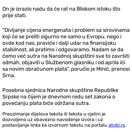
On je izrazio nadu da će rat na Bliskom istoku što
prije stati.
"Divljanje cijena energenata i problem sa sirovinama
koji će se preliti sigurno ne samo u Evropu, nego i
ovde kod nas, praviće i dalji udar na finansijsku
stabilnost, ali pratimo i odgovaramo. Nadam se da
ćemo već sutra na Narodnoj skupštini sve to završiti
odmah, objaviti u Službenom glasniku i od aprila ići
sa novim obračunom plata", poručio je Minić, prenosi
Srna.
Posebna sjednica Narodne skupštine Republike
Srpske na čijem je dnevnom redu set zakona o
povećanju plata biće održana sutra.
Preuzimanje dijelova teksta ili teksta u cjelini je
dozvoljeno uz obavezno navođenje izvora i uz
postavljanje linka ka izvornom tekstu na portalu
atvbl.rs
.