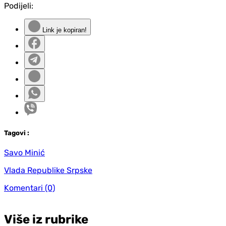
Podijeli:
Link je kopiran!
Tag
ovi
:
Savo Minić
Vlada Republike Srpske
Komentari
(0)
Više iz rubrike