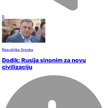
0
Republika Srpska
Dodik: Rusija sinonim za novu
civilizaciju