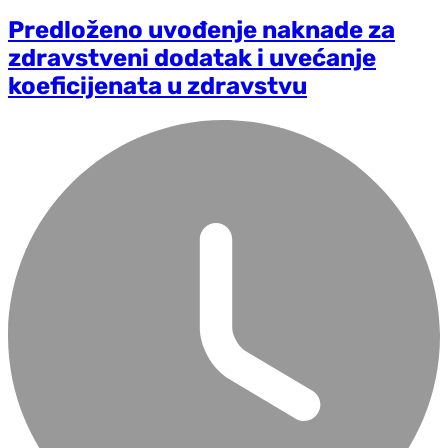
Predloženo uvođenje naknade za
zdravstveni dodatak i uvećanje
koeficijenata u zdravstvu