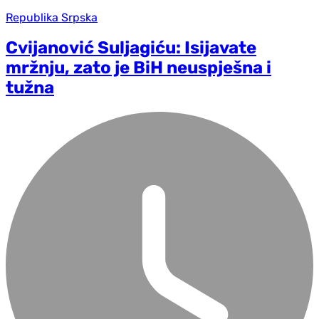
Republika Srpska
Cvijanović Suljagiću: Isijavate
mržnju, zato je BiH neuspješna i
tužna