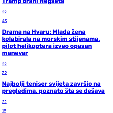
Tramp brani Hegseta
22
43
Drama na Hvaru: Mlada žena
kolabirala na morskim stijenama,
pilot helikoptera izveo opasan
manevar
22
32
Najbolji teniser svijeta završio na
pregledima, poznato šta se dešava
22
19