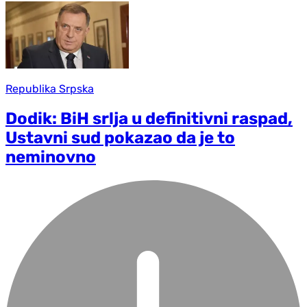
Republika Srpska
Dodik: BiH srlja u definitivni raspad,
Ustavni sud pokazao da je to
neminovno