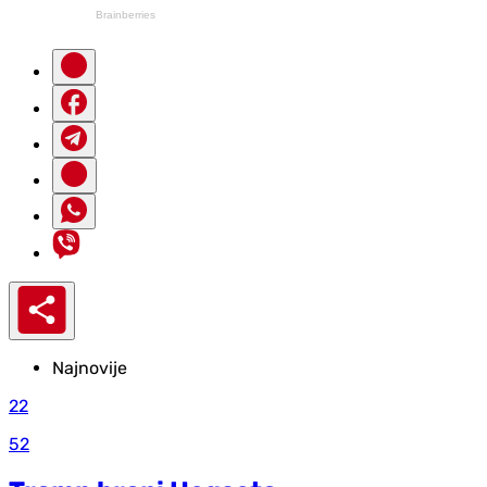
Najnovije
22
52