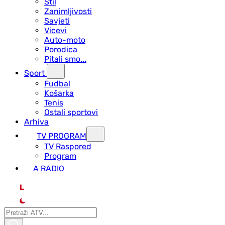
Stil
Zanimljivosti
Savjeti
Vicevi
Auto-moto
Porodica
Pitali smo...
Sport
Fudbal
Košarka
Tenis
Ostali sportovi
Arhiva
TV PROGRAM
ТV Raspored
Program
A RADIO
L