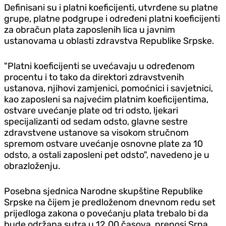
Definisani su i platni koeficijenti, utvrđene su platne
grupe, platne podgrupe i određeni platni koeficijenti
za obračun plata zaposlenih lica u javnim
ustanovama u oblasti zdravstva Republike Srpske.
"Platni koeficijenti se uvećavaju u određenom
procentu i to tako da direktori zdravstvenih
ustanova, njihovi zamjenici, pomoćnici i savjetnici,
kao zaposleni sa najvećim platnim koeficijentima,
ostvare uvećanje plate od tri odsto, ljekari
specijalizanti od sedam odsto, glavne sestre
zdravstvene ustanove sa visokom stručnom
spremom ostvare uvećanje osnovne plate za 10
odsto, a ostali zaposleni pet odsto", navedeno je u
obrazloženju.
Posebna sjednica Narodne skupštine Republike
Srpske na čijem je predloženom dnevnom redu set
prijedloga zakona o povećanju plata trebalo bi da
bude održana sutra u 12.00 časova, prenosi Srna.