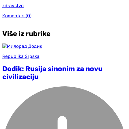
zdravstvo
Komentari
(0)
Više iz rubrike
Republika Srpska
Dodik: Rusija sinonim za novu
civilizaciju