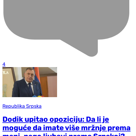
4
Republika Srpska
Dodik upitao opoziciju: Da li je
moguće da imate više mržnje prema