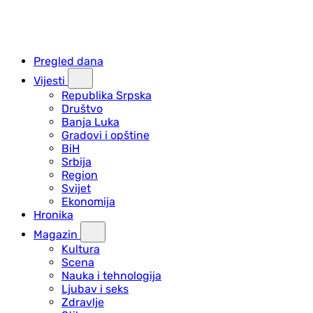
Pregled dana
Vijesti
Republika Srpska
Društvo
Banja Luka
Gradovi i opštine
BiH
Srbija
Region
Svijet
Ekonomija
Hronika
Magazin
Kultura
Scena
Nauka i tehnologija
Ljubav i seks
Zdravlje