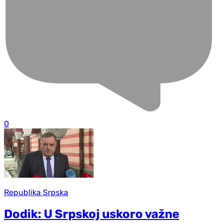
0
Republika Srpska
Dodik: U Srpskoj uskoro važne