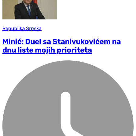
Republika Srpska
Minić: Duel sa Stanivukovićem na
dnu liste mojih prioriteta