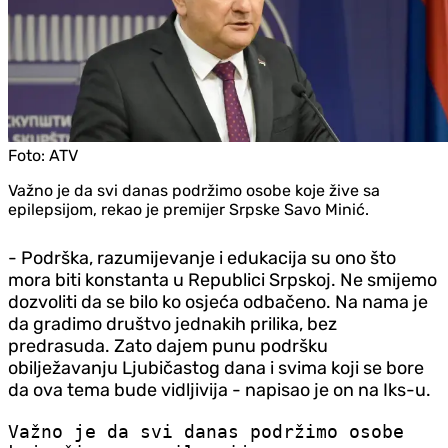
Foto:
ATV
Važno je da svi danas podržimo osobe koje žive sa
epilepsijom, rekao je premijer Srpske Savo Minić.
- Podrška, razumijevanje i edukacija su ono što
mora biti konstanta u Republici Srpskoj. Ne smijemo
dozvoliti da se bilo ko osjeća odbačeno. Na nama je
da gradimo društvo jednakih prilika, bez
predrasuda. Zato dajem punu podršku
obilježavanju Ljubičastog dana i svima koji se bore
da ova tema bude vidljivija - napisao je on na Iks-u.
Važno je da svi danas podržimo osobe