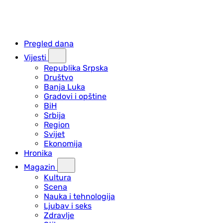
Pregled dana
Vijesti
Republika Srpska
Društvo
Banja Luka
Gradovi i opštine
BiH
Srbija
Region
Svijet
Ekonomija
Hronika
Magazin
Kultura
Scena
Nauka i tehnologija
Ljubav i seks
Zdravlje