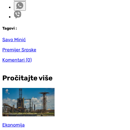
Tag
ovi
:
Savo Minić
Premijer Srpske
Komentari
(0)
Pročitajte više
Ekonomija