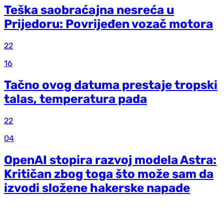
Teška saobraćajna nesreća u
Prijedoru: Povrijeđen vozač motora
22
16
Tačno ovog datuma prestaje tropski
talas, temperatura pada
22
04
OpenAI stopira razvoj modela Astra:
Kritičan zbog toga što može sam da
izvodi složene hakerske napade