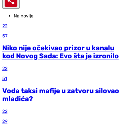
Najnovije
22
57
Niko nije očekivao prizor u kanalu
kod Novog Sada: Evo šta je izronilo
22
51
Vođa taksi mafije u zatvoru silovao
mladića?
22
29