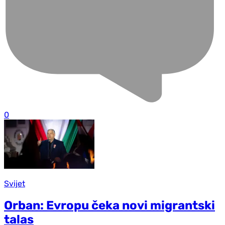
0
Svijet
Orban: Evropu čeka novi migrantski
talas