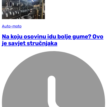
Auto-moto
Na koju osovinu idu bolje gume? Ovo
je savjet stručnjaka