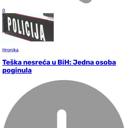
0
Hronika
Teška nesreća u BiH: Jedna osoba
poginula