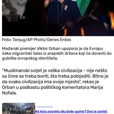
Foto:
Tanjug/AP Photo/Denes Erdos
Mađarski premijer Viktor Orban upozorio je da Evropu
čeka migrantski talas iz arapskih država koji će dovesti do
gubitka evropskog identiteta.
"Muslimanski svijet je velika civilizacija - nije nešto
sa čime se treba boriti, šta treba pobijediti. Bitno je
da svaka civilizacija ima svoje mjesto", rekao je
Orban u podkastu političkog komentatora Marija
Nofala.
Auto-moto
Na koju osovinu idu bolje gume? Ovo je savjet