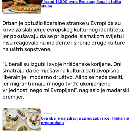
Pica od 11.000 evra: Evo zbog čega je toliko
skupa
Orban je optužio liberalne stranke u Evropi da su
krive za slabljenje evropskog kulturnog identiteta,
jer pokušavaju da se prilagode islamskom svijetu i
nisu reagovale na incidente i širenje druge kulture
na uštrb sopstvene.
"Liberali su izgubili svoje hrišćanske korijene. Oni
smatraju da će mješavina kultura dati živopisno,
liberalnije i moderno društvo. Ali to se neće desiti,
jer migranti imaju mnogo tvrđe ukorijenjene
vrijednosti nego mi Evropljani", naglasio je mađarski
premijer.
Zdravlje
Ova riba je najzdravija za mozak i srce: I ljekari je
preporučuju