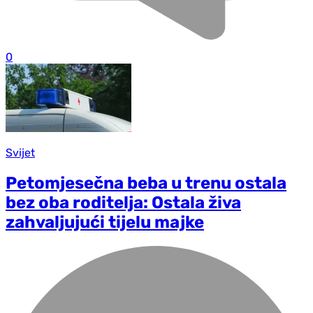
0
Svijet
Petomjesečna beba u trenu ostala
bez oba roditelja: Ostala živa
zahvaljujući tijelu majke