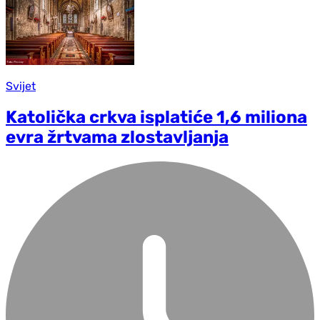
Svijet
Katolička crkva isplatiće 1,6 miliona
evra žrtvama zlostavljanja