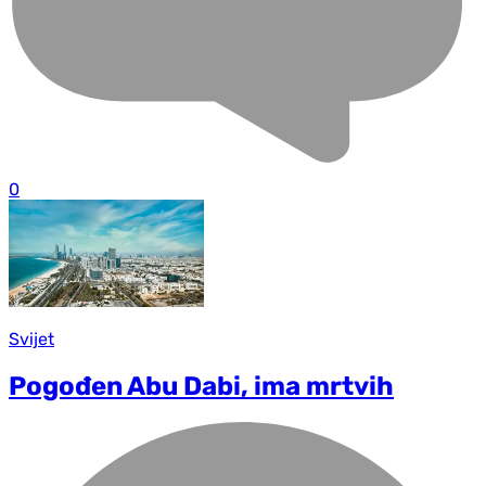
0
Svijet
Pogođen Abu Dabi, ima mrtvih