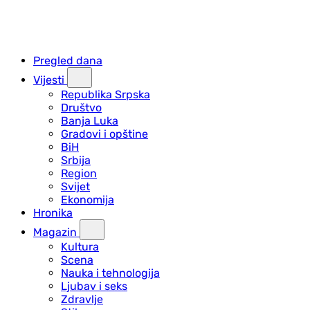
Pregled dana
Vijesti
Republika Srpska
Društvo
Banja Luka
Gradovi i opštine
BiH
Srbija
Region
Svijet
Ekonomija
Hronika
Magazin
Kultura
Scena
Nauka i tehnologija
Ljubav i seks
Zdravlje