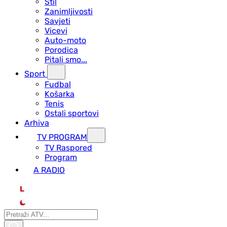
Stil
Zanimljivosti
Savjeti
Vicevi
Auto-moto
Porodica
Pitali smo...
Sport
Fudbal
Košarka
Tenis
Ostali sportovi
Arhiva
TV PROGRAM
ТV Raspored
Program
A RADIO
L