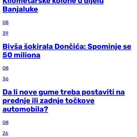
Kilometarske kolone u dijelu
Banjaluke
08
39
Bivša šokirala Dončića: Spominje se
50 miliona
08
36
Da li nove gume treba postaviti na
prednje ili zadnje točkove
automobila?
08
26