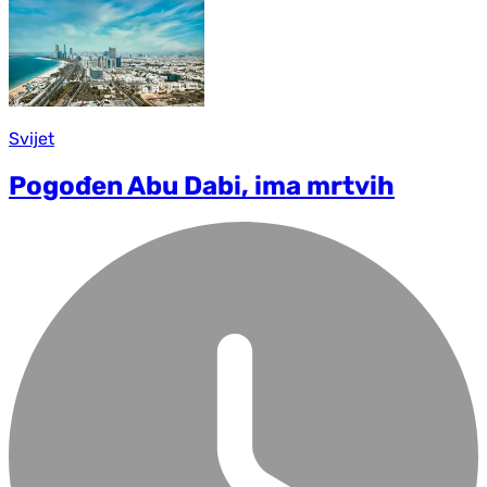
Svijet
Pogođen Abu Dabi, ima mrtvih