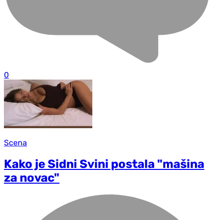
0
Scena
Kako je Sidni Svini postala "mašina
za novac"