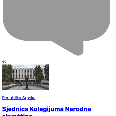
19
Republika Srpska
Sjednica Kolegijuma Narodne