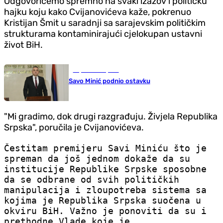
Odgovorićemo spremno na svaki izazov i političku
hajku koju kako Cvijanovićeva kaže, pokrenuo
Kristijan Šmit u saradnji sa sarajevskim političkim
strukturama kontaminirajući cjelokupan ustavni
život BiH.
Republika Srpska
Savo Minić podnio ostavku
"Mi gradimo, dok drugi razgrađuju. Živjela Republika
Srpska", poručila je Cvijanovićeva.
Čestitam premijeru Savi Miniću što je
spreman da još jednom dokaže da su
institucije Republike Srpske sposobne
da se odbrane od svih političkih
manipulacija i zloupotreba sistema sa
kojima je Republika Srpska suočena u
okviru BiH. Važno je ponoviti da su i
prethodne Vlade koje je…