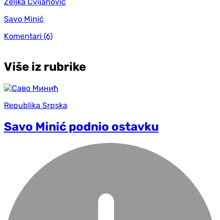
Željka Cvijanović
Savo Minić
Komentari
(6)
Više iz rubrike
Republika Srpska
Savo Minić podnio ostavku