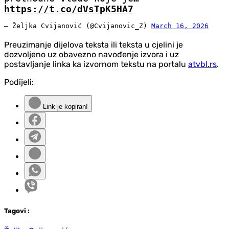
https://t.co/dVsTpK5HA7
— Željka Cvijanović (@Cvijanovic_Z)
March 16, 2026
Preuzimanje dijelova teksta ili teksta u cjelini je
dozvoljeno uz obavezno navođenje izvora i uz
postavljanje linka ka izvornom tekstu na portalu
atvbl.rs
.
Podijeli:
Link je kopiran!
Tag
ovi
: