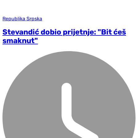
Republika Srpska
Stevandić dobio prijetnje: "Bit ćeš
smaknut"