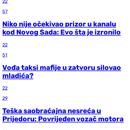
22
57
Niko nije očekivao prizor u kanalu
kod Novog Sada: Evo šta je izronilo
22
51
Vođa taksi mafije u zatvoru silovao
mladića?
22
29
Teška saobraćajna nesreća u
Prijedoru: Povrijeđen vozač motora