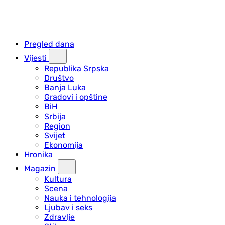
Pregled dana
Vijesti
Republika Srpska
Društvo
Banja Luka
Gradovi i opštine
BiH
Srbija
Region
Svijet
Ekonomija
Hronika
Magazin
Kultura
Scena
Nauka i tehnologija
Ljubav i seks
Zdravlje