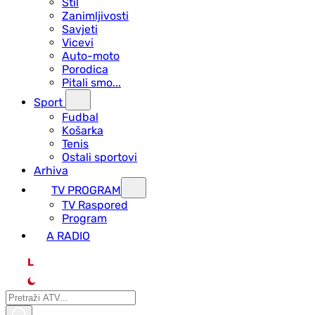
Stil
Zanimljivosti
Savjeti
Vicevi
Auto-moto
Porodica
Pitali smo...
Sport
Fudbal
Košarka
Tenis
Ostali sportovi
Arhiva
TV PROGRAM
ТV Raspored
Program
A RADIO
L