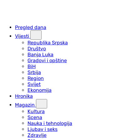
Pregled dana
Vijesti
Republika Srpska
Društvo
Banja Luka
Gradovi i opštine
BiH
Srbija
Region
Svijet
Ekonomija
Hronika
Magazin
Kultura
Scena
Nauka i tehnologija
Ljubav i seks
Zdravlje