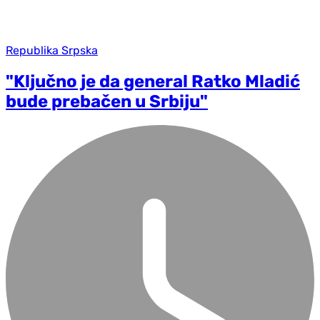
Republika Srpska
"Ključno je da general Ratko Mladić
bude prebačen u Srbiju"