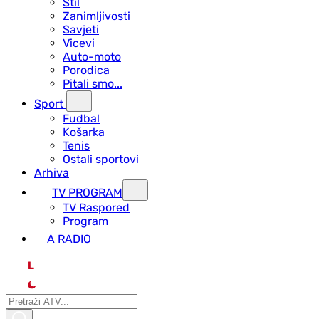
Stil
Zanimljivosti
Savjeti
Vicevi
Auto-moto
Porodica
Pitali smo...
Sport
Fudbal
Košarka
Tenis
Ostali sportovi
Arhiva
TV PROGRAM
ТV Raspored
Program
A RADIO
L