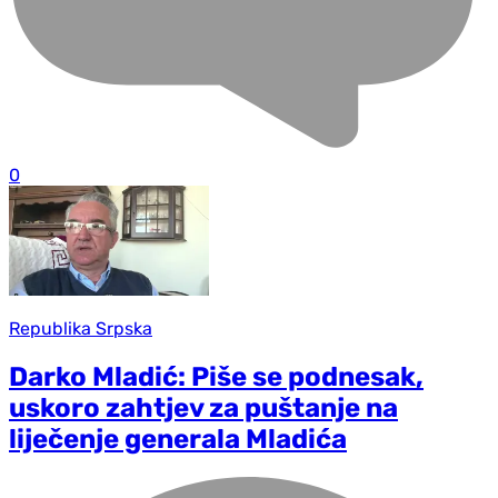
0
Republika Srpska
Darko Mladić: Piše se podnesak,
uskoro zahtjev za puštanje na
liječenje generala Mladića