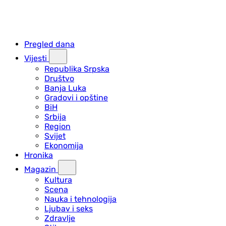
Pregled dana
Vijesti
Republika Srpska
Društvo
Banja Luka
Gradovi i opštine
BiH
Srbija
Region
Svijet
Ekonomija
Hronika
Magazin
Kultura
Scena
Nauka i tehnologija
Ljubav i seks
Zdravlje