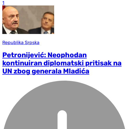
1
Republika Srpska
Petronijević: Neophodan
kontinuiran diplomatski pritisak na
UN zbog generala Mladića