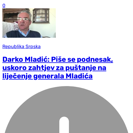
0
Republika Srpska
Darko Mladić: Piše se podnesak,
uskoro zahtjev za puštanje na
liječenje generala Mladića