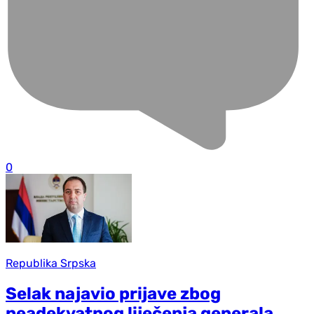
0
Republika Srpska
Selak najavio prijave zbog
neadekvatnog liječenja generala