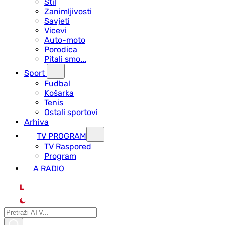
Stil
Zanimljivosti
Savjeti
Vicevi
Auto-moto
Porodica
Pitali smo...
Sport
Fudbal
Košarka
Tenis
Ostali sportovi
Arhiva
TV PROGRAM
ТV Raspored
Program
A RADIO
L