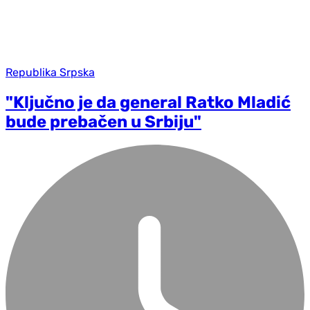
Republika Srpska
"Ključno je da general Ratko Mladić
bude prebačen u Srbiju"