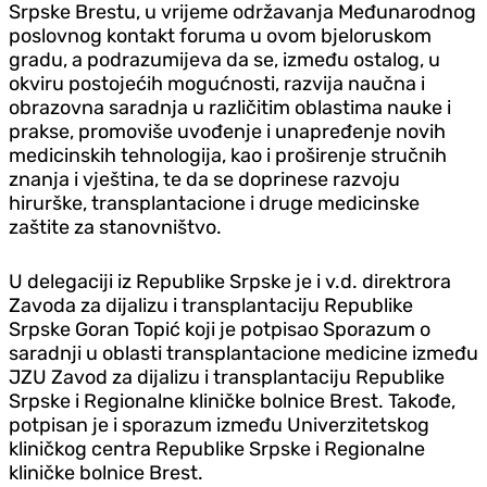
Srpske Brestu, u vrijeme održavanja Međunarodnog
poslovnog kontakt foruma u ovom bjeloruskom
gradu, a podrazumijeva da se, između ostalog, u
okviru postojećih mogućnosti, razvija naučna i
obrazovna saradnja u različitim oblastima nauke i
prakse, promoviše uvođenje i unapređenje novih
medicinskih tehnologija, kao i proširenje stručnih
znanja i vještina, te da se doprinese razvoju
hirurške, transplantacione i druge medicinske
zaštite za stanovništvo.
U delegaciji iz Republike Srpske je i v.d. direktrora
Zavoda za dijalizu i transplantaciju Republike
Srpske Goran Topić koji je potpisao Sporazum o
saradnji u oblasti transplantacione medicine između
JZU Zavod za dijalizu i transplantaciju Republike
Srpske i Regionalne kliničke bolnice Brest. Takođe,
potpisan je i sporazum između Univerzitetskog
kliničkog centra Republike Srpske i Regionalne
kliničke bolnice Brest.