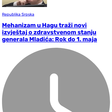
Republika Srpska
Mehanizam u Hagu traži novi
izvještaj o zdravstvenom stanju
generala Mladića: Rok do 1. maja