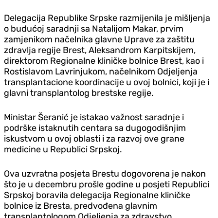
Delegacija Republike Srpske razmijenila je mišljenja
o budućoj saradnji sa Natalijom Makar, prvim
zamjenikom načelnika glavne Uprave za zaštitu
zdravlja regije Brest, Aleksandrom Karpitskijem,
direktorom Regionalne kliničke bolnice Brest, kao i
Rostislavom Lavrinjukom, načelnikom Odjeljenja
transplantacione koordinacije u ovoj bolnici, koji je i
glavni transplantolog brestske regije.
Ministar Šeranić je istakao važnost saradnje i
podrške istaknutih centara sa dugogodišnjim
iskustvom u ovoj oblasti i za razvoj ove grane
medicine u Republici Srpskoj.
Ova uzvratna posjeta Brestu dogovorena je nakon
što je u decembru prošle godine u posjeti Republici
Srpskoj boravila delegacija Regionalne kliničke
bolnice iz Bresta, predvođena glavnim
transplantologom Odjeljenja za zdravstvo