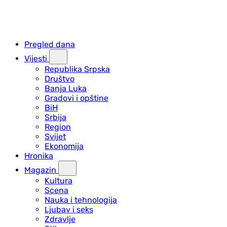
Pregled dana
Vijesti
Republika Srpska
Društvo
Banja Luka
Gradovi i opštine
BiH
Srbija
Region
Svijet
Ekonomija
Hronika
Magazin
Kultura
Scena
Nauka i tehnologija
Ljubav i seks
Zdravlje