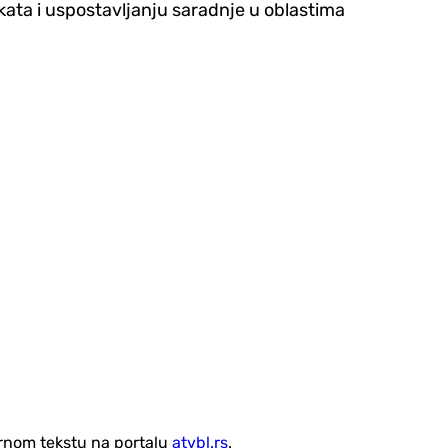
kata i uspostavljanju saradnje u oblastima
vornom tekstu na portalu
atvbl.rs
.