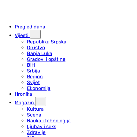
Pregled dana
Vijesti
Republika Srpska
Društvo
Banja Luka
Gradovi i opštine
BiH
Srbija
Region
Svijet
Ekonomija
Hronika
Magazin
Kultura
Scena
Nauka i tehnologija
Ljubav i seks
Zdravlje