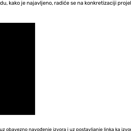
 kako je najavljeno, radiće se na konkretizaciji proje
no uz obavezno navođenje izvora i uz postavljanje linka ka iz