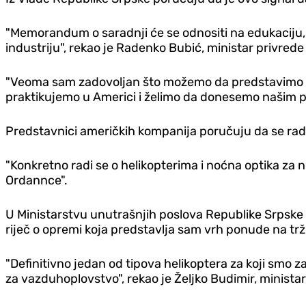
"Memorandum o saradnji će se odnositi na edukaciju
industriju", rekao je Radenko Bubić, ministar privred
"Veoma sam zadovoljan što možemo da predstavimo i do
praktikujemo u Americi i želimo da donesemo našim par
Predstavnici američkih kompanija poručuju da se radi
"Konkretno radi se o helikopterima i noćna optika za n
Ordannce".
U Ministarstvu unutrašnjih poslova Republike Srpske
riječ o opremi koja predstavlja sam vrh ponude na trž
"Definitivno jedan od tipova helikoptera za koji smo z
za vazduhoplovstvo", rekao je Željko Budimir, minista