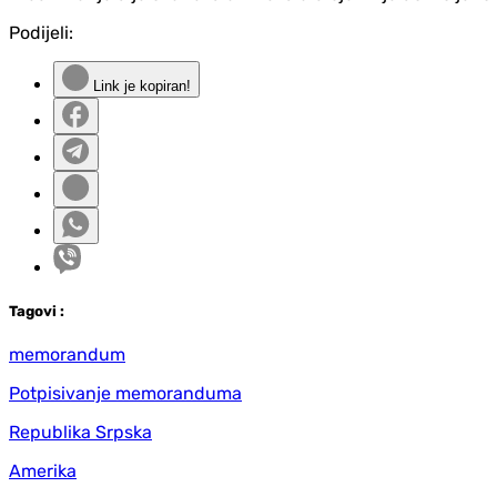
Podijeli:
Link je kopiran!
Tag
ovi
:
memorandum
Potpisivanje memoranduma
Republika Srpska
Amerika