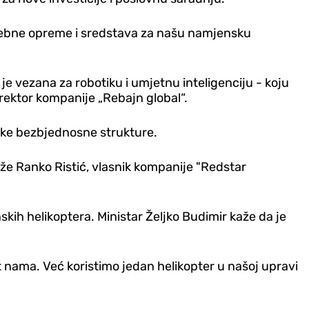
rebne opreme i sredstava za našu namjensku
e vezana za robotiku i umjetnu inteligenciju - koju
rektor kompanije „Rebajn global“.
čke bezbjednosne strukture.
kaže Ranko Ristić, vlasnik kompanije "Redstar
h helikoptera. Ministar Željko Budimir kaže da je
at nama. Već koristimo jedan helikopter u našoj upravi