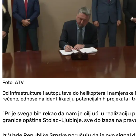
Foto:
ATV
Od infrastrukture i autoputeva do helikoptera i namjenske
rečeno, odnose na identifikaciju potencijalnih projekata i 
"Prije svega bih rekao da nam je cilj ući u realizacij
granice opština Stolac-Ljubinje, sve do izaza na prav
Iz Vlade Republike Srpske poručuju da je ovo signal da