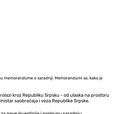
le su memorandume o saradnji. Memorandumi se, kako je
 prolazi kroz Republiku Srpsku - od ulaska na prostoru
inistar saobraćaja i veza Republike Srpske.
 za nove investicije i poslovnu saradnju.