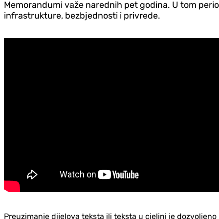
Memorandumi važe narednih pet godina. U tom periodu,
infrastrukture, bezbjednosti i privrede.
Preuzimanje dijelova teksta ili teksta u cjelini je dozvolje