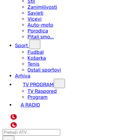
Stil
Zanimljivosti
Savjeti
Vicevi
Auto-moto
Porodica
Pitali smo...
Sport
Fudbal
Košarka
Tenis
Ostali sportovi
Arhiva
TV PROGRAM
ТV Raspored
Program
A RADIO
L