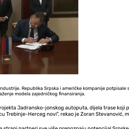
 industrije. Republika Srpska i američke kompanije potpisa
traženje modela zajedničkog finansiranja.
u projekta Jadransko-jonskog autoputa, dijela trase koji
cu Trebinje-Herceg novi", rekao je Zoran Stevanović, m
 strani partneri sve više prepoznaju potencijal Srpske