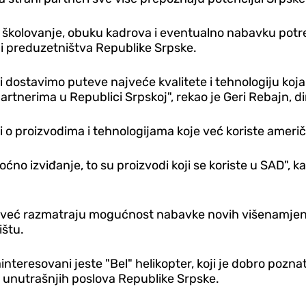
, školovanje, obuku kadrova i eventualno nabavku pot
e i preduzetništva Republike Srpske.
stavimo puteve najveće kvalitete i tehnologiju koja j
tnerima u Republici Srpskoj", rekao je Geri Rebajn, di
 o proizvodima i tehnologijama koje već koriste ameri
oćno izviđanje, to su proizvodi koji se koriste u SAD", 
 već razmatraju mogućnost nabavke novih višenamjenski
ištu.
ainteresovani jeste "Bel" helikopter, koji je dobro pozn
r unutrašnjih poslova Republike Srpske.