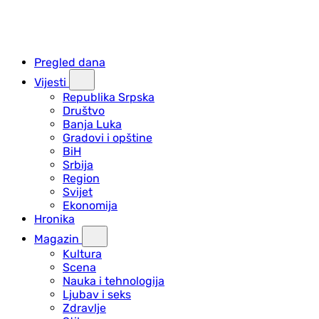
Pregled dana
Vijesti
Republika Srpska
Društvo
Banja Luka
Gradovi i opštine
BiH
Srbija
Region
Svijet
Ekonomija
Hronika
Magazin
Kultura
Scena
Nauka i tehnologija
Ljubav i seks
Zdravlje