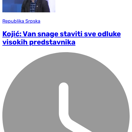
Republika Srpska
Kojić: Van snage staviti sve odluke
visokih predstavnika