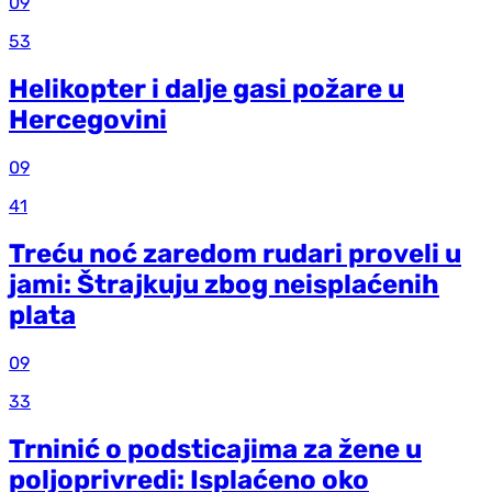
09
53
Helikopter i dalje gasi požare u
Hercegovini
09
41
Treću noć zaredom rudari proveli u
jami: Štrajkuju zbog neisplaćenih
plata
09
33
Trninić o podsticajima za žene u
poljoprivredi: Isplaćeno oko