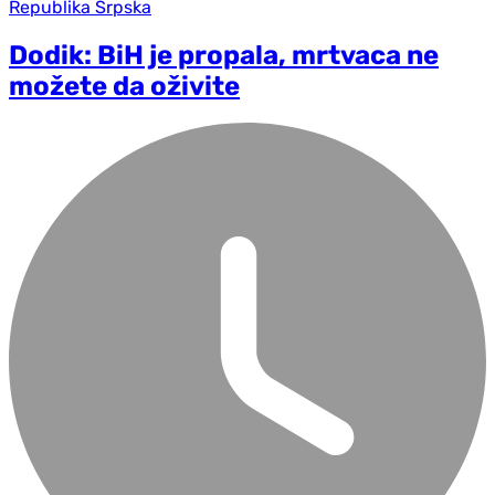
Republika Srpska
Dodik: BiH je propala, mrtvaca ne
možete da oživite