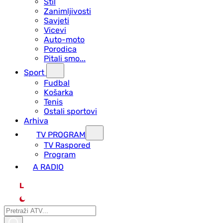
Stil
Zanimljivosti
Savjeti
Vicevi
Auto-moto
Porodica
Pitali smo...
Sport
Fudbal
Košarka
Tenis
Ostali sportovi
Arhiva
TV PROGRAM
ТV Raspored
Program
A RADIO
L