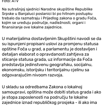
Foto:
ATV
Na sutrašnjoj sjednici Narodne skupštine Republike
Srpske u Banjaluci poslanici bi po hitnom postupku
trebalo da razmatraju i Prijedlog zakona o gradu Foča,
kojim se uređuju područje, nadležnosti, organi i
finansiranje ove lokalne zajednice.
U materijalima dostavljenim Skupštini navodi se da
su ispunjeni propisani uslovi za promjenu statusa
opštine Foča u grad, a parlamentu je dostavljen i
detaljan elaborat o opravdanosti zahtjeva za
sticanje statusa grada, uz informacije da Foča
predstavlja jedinstvenu geografsku, socijalnu,
ekonomsku, istorijsku i teritorijalnu cjelinu sa
odgovarajućim nivoom razvoja.
U skladu sa odredbama Zakona o lokalnoj
samoupravi, opština može dobiti status grada i ako
je stopa zaposlenosti na području te lokalne
zajednice iznad republičkog prosjeka - ili ako ima