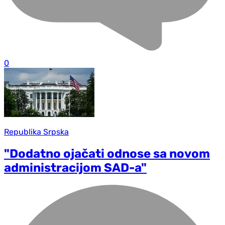
0
Republika Srpska
"Dodatno ojačati odnose sa novom
administracijom SAD-a"