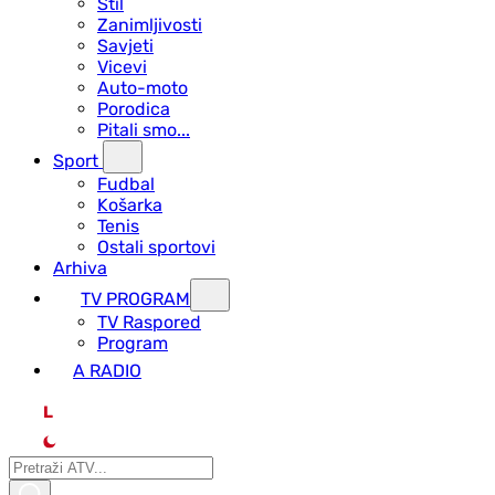
Stil
Zanimljivosti
Savjeti
Vicevi
Auto-moto
Porodica
Pitali smo...
Sport
Fudbal
Košarka
Tenis
Ostali sportovi
Arhiva
TV PROGRAM
ТV Raspored
Program
A RADIO
L