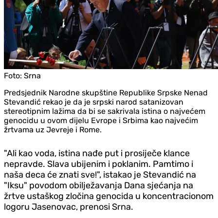
Foto:
Srna
Predsjednik Narodne skupštine Republike Srpske Nenad
Stevandić rekao je da je srpski narod satanizovan
stereotipnim lažima da bi se sakrivala istina o najvećem
genocidu u ovom dijelu Evrope i Srbima kao najvećim
žrtvama uz Jevreje i Rome.
"Ali kao voda, istina nađe put i prosiječe klance
nepravde. Slava ubijenim i poklanim. Pamtimo i
naša deca će znati sve!", istakao je Stevandić na
"Iksu" povodom obilježavanja Dana sjećanja na
žrtve ustaškog zločina genocida u koncentracionom
logoru Jasenovac, prenosi Srna.