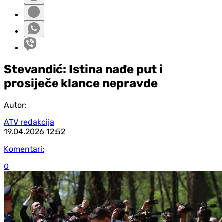
Stevandić: Istina nađe put i
prosiječe klance nepravde
Autor:
ATV redakcija
19.04.2026
12:52
Komentari:
0