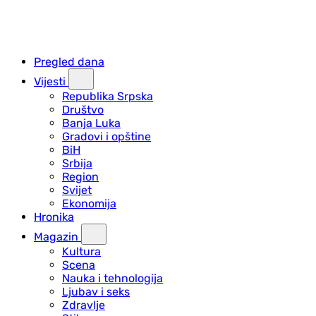
Pregled dana
Vijesti
Republika Srpska
Društvo
Banja Luka
Gradovi i opštine
BiH
Srbija
Region
Svijet
Ekonomija
Hronika
Magazin
Kultura
Scena
Nauka i tehnologija
Ljubav i seks
Zdravlje