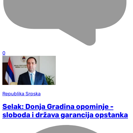
0
Republika Srpska
Selak: Donja Gradina opominje -
sloboda i država garancija opstanka