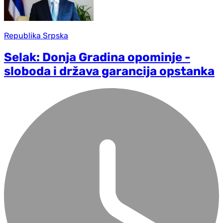
Republika Srpska
Selak: Donja Gradina opominje -
sloboda i država garancija opstanka