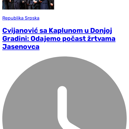
Republika Srpska
Cvijanović sa Kaplunom u Donjoj
Gradini: Odajemo počast žrtvama
Jasenovca