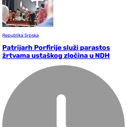
Republika Srpska
Patrijarh Porfirije služi parastos
žrtvama ustaškog zločina u NDH