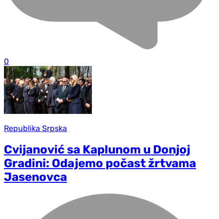
0
Republika Srpska
Cvijanović sa Kaplunom u Donjoj
Gradini: Odajemo počast žrtvama
Jasenovca