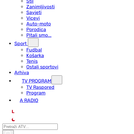
Stil
Zanimljivosti
Savjeti
Vicevi
Auto-moto
Porodica
Pitali smo...
Sport
Fudbal
Košarka
Tenis
Ostali sportovi
Arhiva
TV PROGRAM
ТV Raspored
Program
A RADIO
L