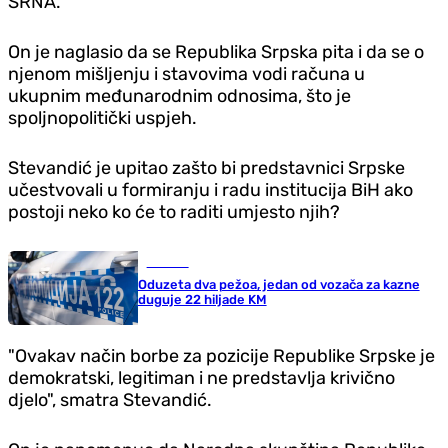
SRNA.
On je naglasio da se Republika Srpska pita i da se o
njenom mišljenju i stavovima vodi računa u
ukupnim međunarodnim odnosima, što je
spoljnopolitički uspjeh.
Stevandić je upitao zašto bi predstavnici Srpske
učestvovali u formiranju i radu institucija BiH ako
postoji neko ko će to raditi umjesto njih?
Hronika
Oduzeta dva pežoa, jedan od vozača za kazne
duguje 22 hiljade KM
"Ovakav način borbe za pozicije Republike Srpske je
demokratski, legitiman i ne predstavlja krivično
d‌jelo", smatra Stevandić.