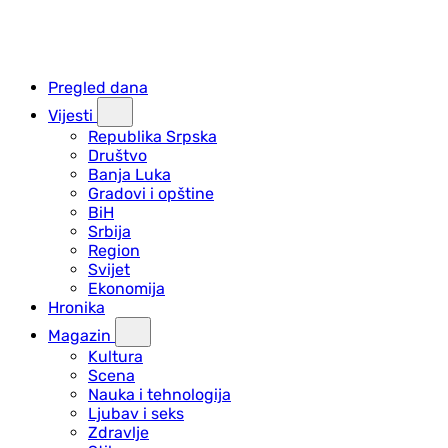
Pregled dana
Vijesti
Republika Srpska
Društvo
Banja Luka
Gradovi i opštine
BiH
Srbija
Region
Svijet
Ekonomija
Hronika
Magazin
Kultura
Scena
Nauka i tehnologija
Ljubav i seks
Zdravlje