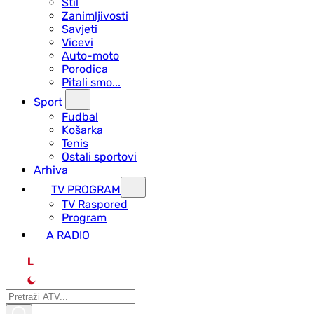
Stil
Zanimljivosti
Savjeti
Vicevi
Auto-moto
Porodica
Pitali smo...
Sport
Fudbal
Košarka
Tenis
Ostali sportovi
Arhiva
TV PROGRAM
ТV Raspored
Program
A RADIO
L