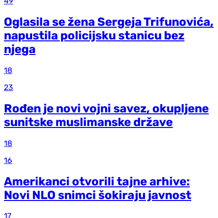
49
Oglasila se žena Sergeja Trifunovića,
napustila policijsku stanicu bez
njega
18
23
Rođen je novi vojni savez, okupljene
sunitske muslimanske države
18
16
Amerikanci otvorili tajne arhive:
Novi NLO snimci šokiraju javnost
17