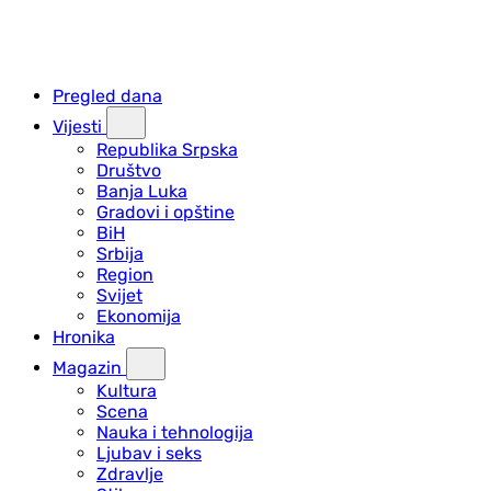
Pregled dana
Vijesti
Republika Srpska
Društvo
Banja Luka
Gradovi i opštine
BiH
Srbija
Region
Svijet
Ekonomija
Hronika
Magazin
Kultura
Scena
Nauka i tehnologija
Ljubav i seks
Zdravlje