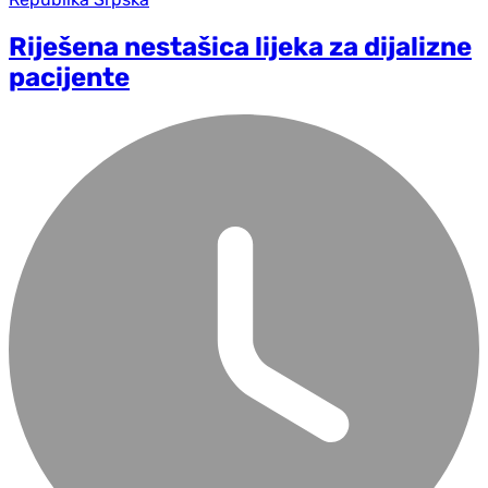
Riješena nestašica lijeka za dijalizne
pacijente