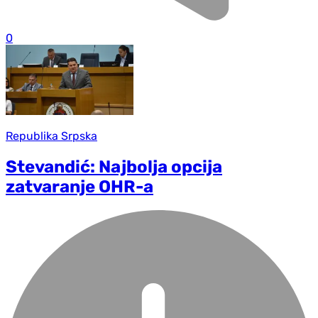
0
Republika Srpska
Stevandić: Najbolja opcija
zatvaranje OHR-a