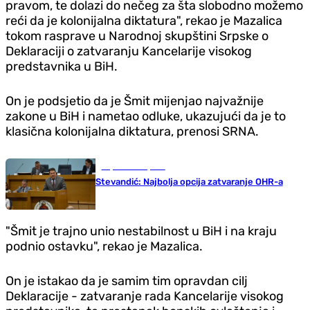
pravom, te dolazi do nečeg za šta slobodno možemo
reći da je kolonijalna diktatura", rekao je Mazalica
tokom rasprave u Narodnoj skupštini Srpske o
Deklaraciji o zatvaranju Kancelarije visokog
predstavnika u BiH.
On je podsjetio da je Šmit mijenjao najvažnije
zakone u BiH i nametao odluke, ukazujući da je to
klasična kolonijalna diktatura, prenosi SRNA.
Republika Srpska
Stevandić: Najbolja opcija zatvaranje OHR-a
"Šmit je trajno unio nestabilnost u BiH i na kraju
podnio ostavku", rekao je Mazalica.
On je istakao da je samim tim opravdan cilj
Deklaracije - zatvaranje rada Kancelarije visokog