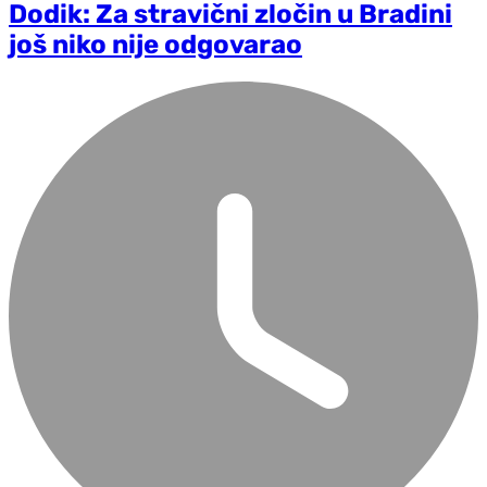
Dodik: Za stravični zločin u Bradini
još niko nije odgovarao