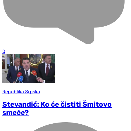
0
Republika Srpska
Stevandić: Ko će čistiti Šmitovo
smeće?