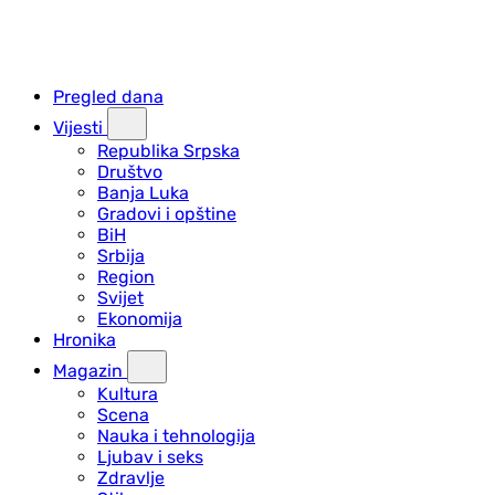
Pregled dana
Vijesti
Republika Srpska
Društvo
Banja Luka
Gradovi i opštine
BiH
Srbija
Region
Svijet
Ekonomija
Hronika
Magazin
Kultura
Scena
Nauka i tehnologija
Ljubav i seks
Zdravlje