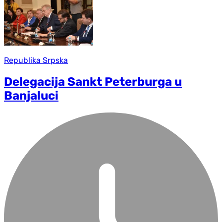
Republika Srpska
Delegacija Sankt Peterburga u
Banjaluci