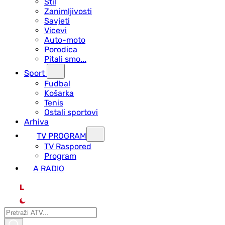
Stil
Zanimljivosti
Savjeti
Vicevi
Auto-moto
Porodica
Pitali smo...
Sport
Fudbal
Košarka
Tenis
Ostali sportovi
Arhiva
TV PROGRAM
ТV Raspored
Program
A RADIO
L