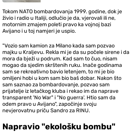
Tokom NATO bombardovanja 1999. godine, dok je
živio i radio u Italiji, odlučio je da, vjerovali ili ne,
motornim zmajem poleti pravo ka vojnoj bazi
Avijano i u toj namjeri je uspio.
"Vozio sam kamion za Milano kada sam pozvao
majku u Kraljevu. Rekla mi je da su počele sirene i da
mora da bježi u podrum. Kad sam to čuo, nisam
mogao da sjedim skrštenih ruku. Inače godinama
sam se rekreativno bavio letenjem, to mi je bio
omiljeni hobi u kom sam bio baš dobar. Nakon što
sam saznao za bombardovanje, pozvao sam
prijatelje iz letačkog kluba i rekao im da naprave
transparent 'No War" i "No guerra'. Htio sam da
odem pravo u Avijano", započinje svoju
nevjerovatnu priču Sandro za RINU.
Napravio "ekološku bombu"