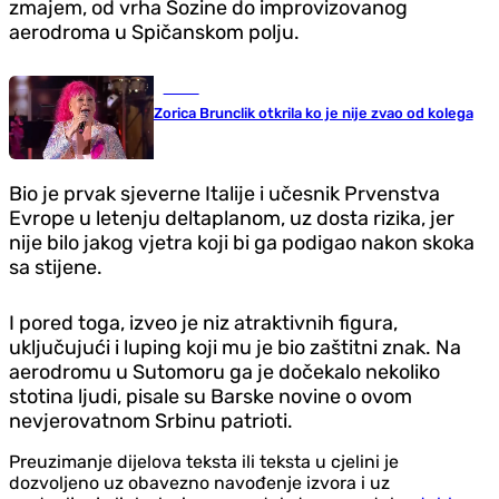
zmajem, od vrha Sozine do improvizovanog
aerodroma u Spičanskom polju.
Scena
Zorica Brunclik otkrila ko je nije zvao od kolega
Bio je prvak sjeverne Italije i učesnik Prvenstva
Evrope u letenju deltaplanom, uz dosta rizika, jer
nije bilo jakog vjetra koji bi ga podigao nakon skoka
sa stijene.
I pored toga, izveo je niz atraktivnih figura,
uključujući i luping koji mu je bio zaštitni znak. Na
aerodromu u Sutomoru ga je dočekalo nekoliko
stotina ljudi, pisale su Barske novine o ovom
nevjerovatnom Srbinu patrioti.
Preuzimanje dijelova teksta ili teksta u cjelini je
dozvoljeno uz obavezno navođenje izvora i uz