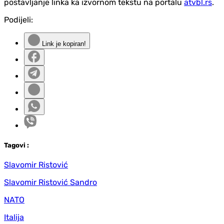
postavljanje linka ka izvornom tekstu na portalu
atvbl.rs
.
Podijeli:
Link je kopiran!
Tag
ovi
:
Slavomir Ristović
Slavomir Ristović Sandro
NATO
Italija