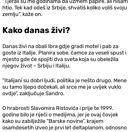
"Tjerali su me godinama da uzmem papire, ali nisam
htio. Tek kad odeš iz Srbije, shvatiš koliko voliš svoju
zemlju", kaže on.
Kako danas živi?
Danas živi na obali Ibra gdje gradi motel i pab za
goste iz Italije. Planira sobe, čamce za veseli spust i
mjesto gde će spojiti dva sveta koja su obeležila
njegov život – Srbiju i Italiju.
"Italijani su dobri ljudi, politika je nešto drugo. Mene
su tamo lijepo dočekali, ali srce me je uvijek vuklo
ovdje", zaključuje Sandro.
O hrabrosti Slavomira Ristovića i prije te 1999.
godine bilo je riječi o medijima, jer je ovaj čovjek
kako su zabilježile “Barske novine”, krajem
osamdesetih izveo je prvi let deltaplanom, odnosno