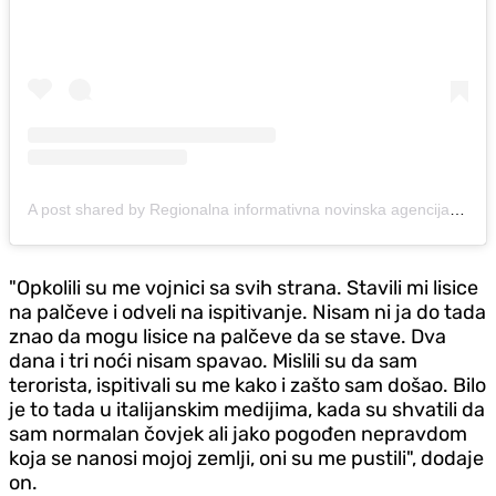
A post shared by Regionalna informativna novinska agencija (RINA) (@_rina.rs)
"Opkolili su me vojnici sa svih strana. Stavili mi lisice
na palčeve i odveli na ispitivanje. Nisam ni ja do tada
znao da mogu lisice na palčeve da se stave. Dva
dana i tri noći nisam spavao. Mislili su da sam
terorista, ispitivali su me kako i zašto sam došao. Bilo
je to tada u italijanskim medijima, kada su shvatili da
sam normalan čovjek ali jako pogođen nepravdom
koja se nanosi mojoj zemlji, oni su me pustili", dodaje
on.