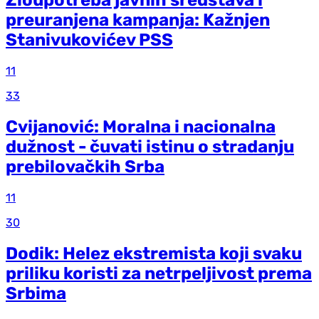
Zloupotreba javnih sredstava i
preuranjena kampanja: Kažnjen
Stanivukovićev PSS
11
33
Cvijanović: Moralna i nacionalna
dužnost - čuvati istinu o stradanju
prebilovačkih Srba
11
30
Dodik: Helez ekstremista koji svaku
priliku koristi za netrpeljivost prema
Srbima