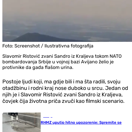
Foto:
Screenshot / Ilustrativna fotografija
Slavomir Ristović zvani Sandro iz Kraljeva tokom NATO
bombardovanja Srbije u vojnoj bazi Avijano želio je
protivnike da gađa flašom urina.
Postoje ljudi koji, ma gdje bili i ma šta radili, svoju
otadžbinu i rodni kraj nose duboko u srcu. Jedan od
njih je i Slavomir Ristović zvani Sandro iz Kraljeva,
čovjek čija životna priča zvuči kao filmski scenario.
Srbija
RHMZ uputio hitno upozorenje: Spremite se