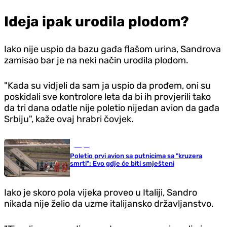
Ideja ipak urodila plodom?
Iako nije uspio da bazu gađa flašom urina, Sandrova
zamisao bar je na neki način urodila plodom.
"Kada su vidjeli da sam ja uspio da prođem, oni su
poskidali sve kontrolore leta da bi ih provjerili tako
da tri dana odatle nije poletio nijedan avion da gađa
Srbiju", kaže ovaj hrabri čovjek.
Svijet
Poletio prvi avion sa putnicima sa "kruzera
smrti": Evo gdje će biti smješteni
Iako je skoro pola vijeka proveo u Italiji, Sandro
nikada nije želio da uzme italijansko državljanstvo.