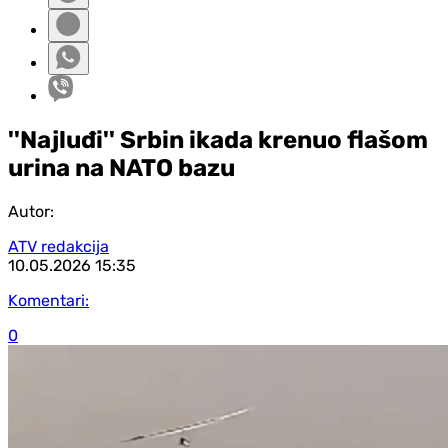
''Najluđi'' Srbin ikada krenuo flašom
urina na NATO bazu
Autor:
ATV redakcija
10.05.2026
15:35
Komentari:
0