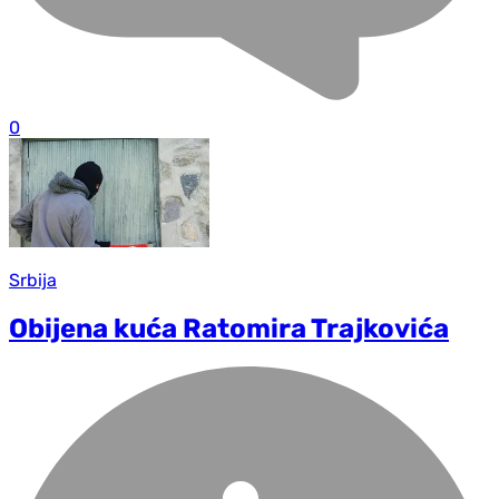
0
Srbija
Obijena kuća Ratomira Trajkovića