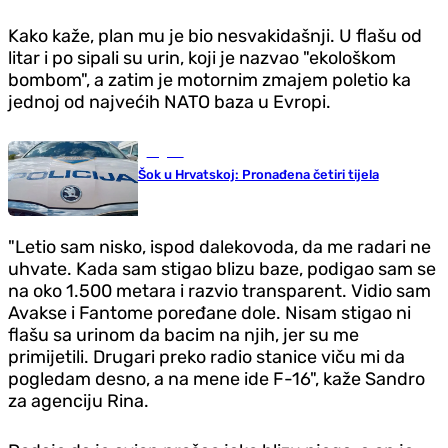
Kako kaže, plan mu je bio nesvakidašnji. U flašu od
litar i po sipali su urin, koji je nazvao "ekološkom
bombom", a zatim je motornim zmajem poletio ka
jednoj od najvećih NATO baza u Evropi.
Region
Šok u Hrvatskoj: Pronađena četiri tijela
"Letio sam nisko, ispod dalekovoda, da me radari ne
uhvate. Kada sam stigao blizu baze, podigao sam se
na oko 1.500 metara i razvio transparent. Vidio sam
Avakse i Fantome poređane dole. Nisam stigao ni
flašu sa urinom da bacim na njih, jer su me
primijetili. Drugari preko radio stanice viču mi da
pogledam desno, a na mene ide F-16", kaže Sandro
za agenciju Rina.