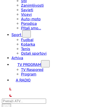
Stil
Zanimljivosti
Savjeti
Vicevi
Auto-moto
Porodica
Pitali smo...
Sport
Fudbal
Košarka
Tenis
Ostali sportovi
Arhiva
TV PROGRAM
ТV Raspored
Program
A RADIO
L