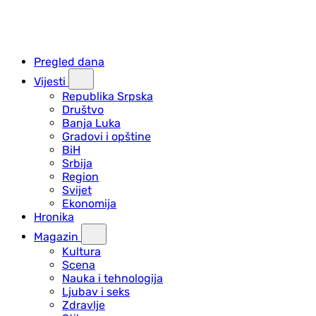
Pregled dana
Vijesti
Republika Srpska
Društvo
Banja Luka
Gradovi i opštine
BiH
Srbija
Region
Svijet
Ekonomija
Hronika
Magazin
Kultura
Scena
Nauka i tehnologija
Ljubav i seks
Zdravlje