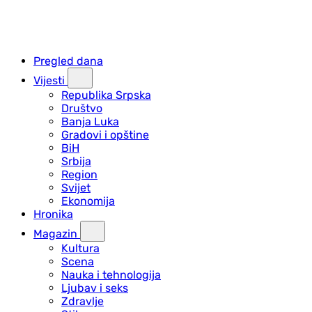
Pregled dana
Vijesti
Republika Srpska
Društvo
Banja Luka
Gradovi i opštine
BiH
Srbija
Region
Svijet
Ekonomija
Hronika
Magazin
Kultura
Scena
Nauka i tehnologija
Ljubav i seks
Zdravlje