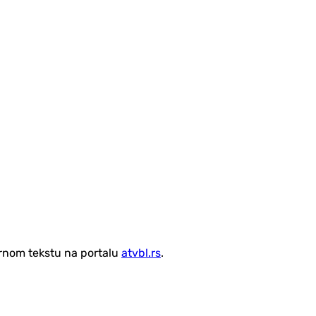
vornom tekstu na portalu
atvbl.rs
.