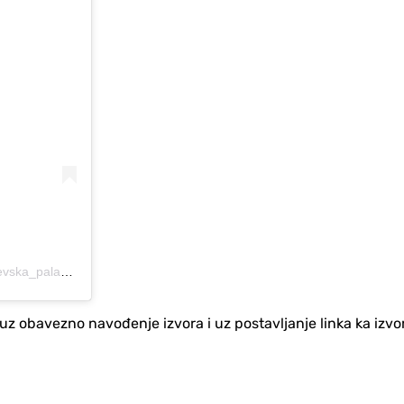
A post shared by Smederevska Palanka Moja Porodica (@smederevska_palanka_porodica)
no uz obavezno navođenje izvora i uz postavljanje linka ka iz