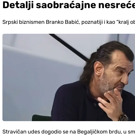
Detalji saobraćajne nesreć
Srpski biznismen Branko Babić, poznatiji i kao “kralj
Stravičan udes dogodio se na Begaljičkom brdu, u smje