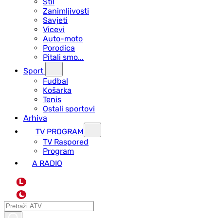
Stil
Zanimljivosti
Savjeti
Vicevi
Auto-moto
Porodica
Pitali smo...
Sport
Fudbal
Košarka
Tenis
Ostali sportovi
Arhiva
TV PROGRAM
ТV Raspored
Program
A RADIO
L