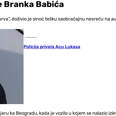
e Branka Babića
 obrva”, doživio je sinoć tešku saobraćajnu nesreću na
Scena
Policija privela Acu Lukasa
ru ka Beogradu, kada je vozilo u kojem se nalazio izlet