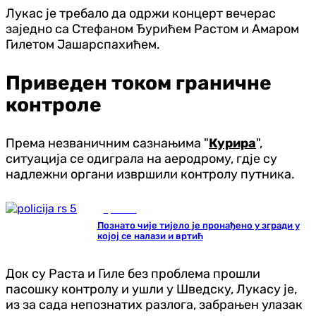
Лукас је требало да одржи концерт вечерас
заједно са Стефаном Ђурићем Растом и Амаром
Гилетом Јашарспахићем.
Приведен током граничне
контроле
Према незваничним сазнањима "
Курира
",
ситуација се одиграла на аеродрому, гдје су
надлежни органи извршили контролу путника.
Хроника
Познато чије тијело је пронађено у згради у
којој се налази и вртић
Док су Раста и Гиле без проблема прошли
пасошку контролу и ушли у Шведску, Лукасу је,
из за сада непознатих разлога, забрањен улазак