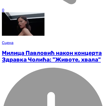
0
Сцена
Милица Павловић након концерта
Здравка Чолића: "Животе, хвала"