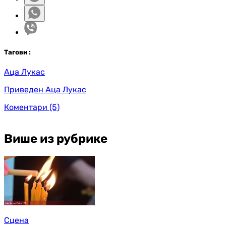
Таг
ови
:
Аца Лукас
Приведен Аца Лукас
Коментари
(5)
Више из рубрике
Сцена