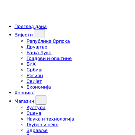
Преглед дана
Вијести
Република Српска
Друштво
Бања Лука
Градови и општине
БиХ
Србија
Регион
Свијет
Економија
Хроника
Магазин
Култура
Сцена
Наука и технологија
Љубав и секс
Здравље