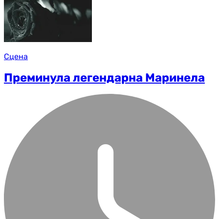
Сцена
Преминула легендарна Маринела