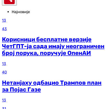
Најновије
13
43
Корисници бесплатне верзије
ЧетГПТ-ја сада имају неограничен
број порука, поручује ОпенАИ
13
40
Нетанјаху одбацио Трампов план
за Појас Газе
13
31