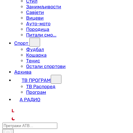
Стил
Занимљивости
Савјети
Вицеви
Ауто-мото
Породица
Питали смо...
Спорт
Фудбал
Кошарка
Тенис
Остали спортови
Архива
ТВ ПРОГРАМ
ТВ Распоред
Програм
А РАДИО
L