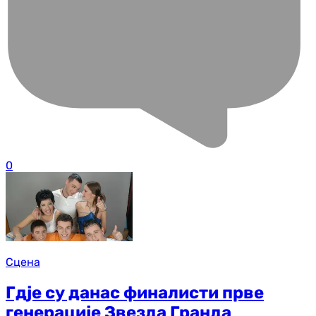
0
Сцена
Гдје су данас финалисти прве
генерације Звезда Гранда