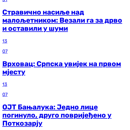
Стравично насиље над
малољетником: Везали га за дрво
и оставили у шуми
13
07
Врховац: Српска увијек на првом
мјесту
13
07
ОЈТ Бањалука: Једно лице
погинуло, друго повријеђено у
Поткозарју