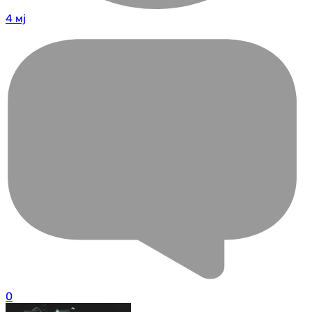
4 мј
0