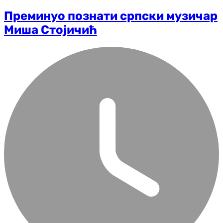
Преминуо познати српски музичар
Миша Стојичић