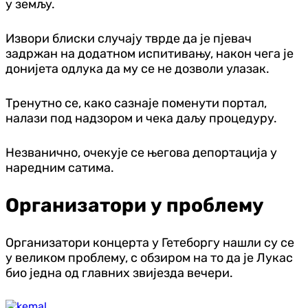
у земљу.
Извори блиски случају тврде да је пјевач
задржан на додатном испитивању, након чега је
донијета одлука да му се не дозволи улазак.
Тренутно се, како сазнаје поменути портал,
налази под надзором и чека даљу процедуру.
Незванично, очекује се његова депортација у
наредним сатима.
Организатори у проблему
Организатори концерта у Гетеборгу нашли су се
у великом проблему, с обзиром на то да је Лукас
био једна од главних звијезда вечери.
БиХ