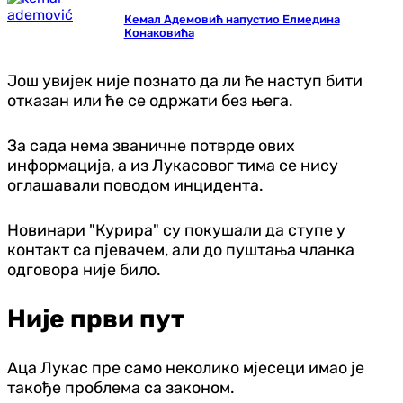
Кемал Адемовић напустио Елмедина
Конаковића
Још увијек није познато да ли ће наступ бити
отказан или ће се одржати без њега.
За сада нема званичне потврде ових
информација, а из Лукасовог тима се нису
оглашавали поводом инцидента.
Новинари "Курира" су покушали да ступе у
контакт са пјевачем, али до пуштања чланка
одговора није било.
Није први пут
Аца Лукас пре само неколико мјесеци имао је
такође проблема са законом.