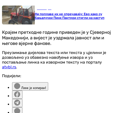
Бања Лука
Ни поплаве их не спречавају: Ево како су
бањалучки Пинк Пантери стигли на наступ
Крајем претходне године приведен је у Сјеверној
Македонији, а вијест је уздрмала јавност али и
његове вјерне фанове.
Преузимање дијелова текста или текста у цјелини је
дозвољено уз обавезно навођење извора и уз
постављање линка ка изворном тексту на порталу
atvbl.rs
.
Подијели:
Линк је копиран!