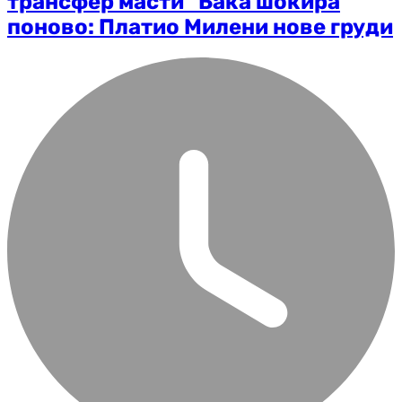
трансфер масти" Бака шокира
поново: Платио Милени нове груди