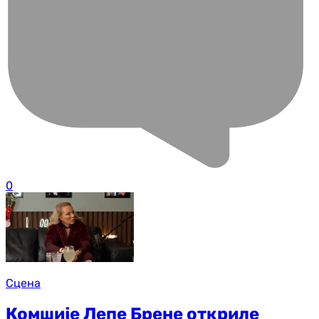
0
Сцена
Комшије Лепе Брене откриле