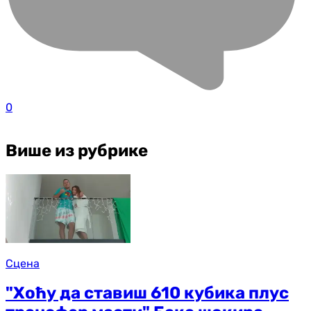
0
Више из рубрике
Сцена
"Хоћу да ставиш 610 кубика плус