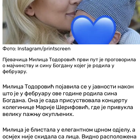
Фото:
Instagram/printscreen
Пjевачица Милица Тодоровић први пут је проговорила
о мајчинству и сину Богдану којег је родила у
фебруару.
Милица Тодоровић појавила се у јавности након
што је у фебруару ове године родила сина
Богдана. Она је сада присуствовала концерту
колегинице Марије Шерифовић, где је привукла
велику пажњу окупљених.
Милица је блистала у елегантном црном одјелу, а
осмјех није скидала са лица. Видно расположена