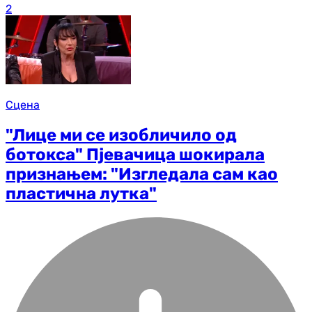
2
Сцена
"Лице ми се изобличило од
ботокса" Пјевачица шокирала
признањем: "Изгледала сам као
пластична лутка"