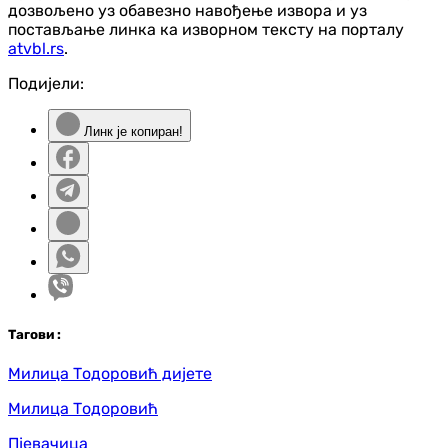
дозвољено уз обавезно навођење извора и уз
постављање линка ка изворном тексту на порталу
atvbl.rs
.
Подијели:
Линк је копиран!
Таг
ови
:
Милица Тодоровић дијете
Милица Тодоровић
Пјевачица