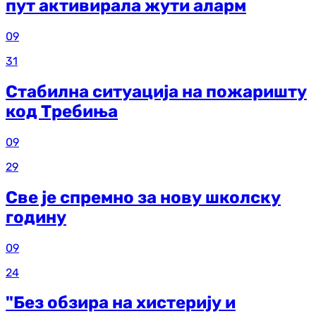
пут активирала жути аларм
09
31
Стабилна ситуација на пожаришту
код Требиња
09
29
Све је спремно за нову школску
годину
09
24
"Без обзира на хистерију и