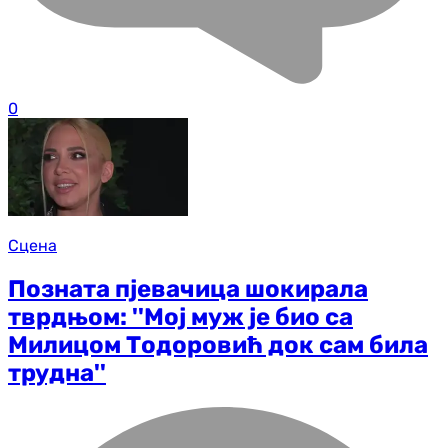
0
Сцена
Позната пјевачица шокирала
тврдњом: ''Мој муж је био са
Милицом Тодоровић док сам била
трудна''