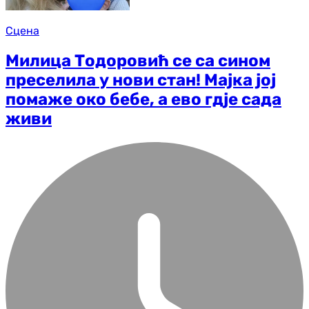
Сцена
Милица Тодоровић се са сином
преселила у нови стан! Мајка јој
помаже око бебе, а ево гдје сада
живи