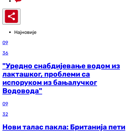
Најновије
09
36
"Уредно снабдијевање водом из
лакташког, проблеми са
испоруком из бањалучког
Водовода"
09
32
Нови талас пакла: Британија пети