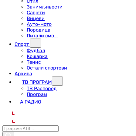
Стил
Занимљивости
Савјети
Вицеви
Ауто-мото
Породица
Питали смо...
Спорт
Фудбал
Кошарка
Тенис
Остали спортови
Архива
ТВ ПРОГРАМ
ТВ Распоред
Програм
А РАДИО
L