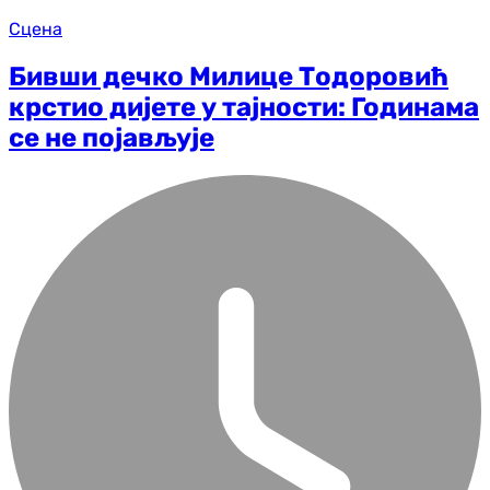
Сцена
Бивши дечко Милице Тодоровић
крстио дијете у тајности: Годинама
се не појављује