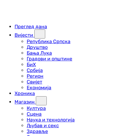
Преглед дана
Вијести
Република Српска
Друштво
Бања Лука
Градови и општине
БиХ
Србија
Регион
Свијет
Економија
Хроника
Магазин
Култура
Сцена
Наука и технологија
Љубав и секс
Здравље