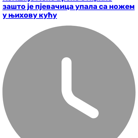
зашто је пјевачица упала са ножем
у њихову кућу