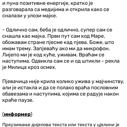
и пуна позитивне енергије, кратко је
разговарала са медијима и открила како се
сналази у улози мајке.
- Одлично сам, беба је одлично, супер сам се
снашла као мајка. Први пут сам код Маре,
обожавам стране пјесме кад пјева. Боже, што
имам трему. Запјеваћу ако ми да микрофон.
Лијепо ми је код куће, уживам. Враћам се
наступима. Одвикла сам се и од штикли - рекла
је Милица кроз осмех.
Пјевачица није крила колико ужива у мајчинству,
али је истакла и да се полако враћа пословним
обавезама и наступима, којима се радује након
краће паузе.
(
информер
)
Преузимање дијелова текста или текста у цјелини је