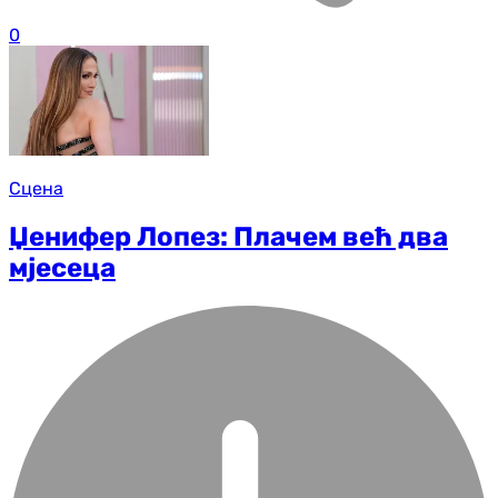
0
Сцена
Џенифер Лопез: Плачем већ два
мјесеца