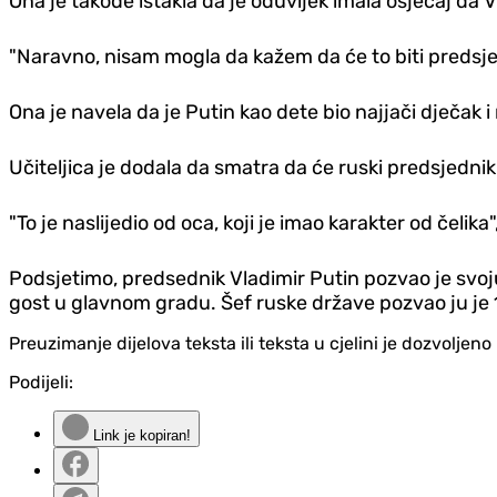
Ona je takođe istakla da je oduvijek imala osjećaj d
"Naravno, nisam mogla da kažem da će to biti predsjedni
Ona je navela da je Putin kao dete bio najjači dječak i
Učiteljica je dodala da smatra da će ruski predsjedni
"To je naslijedio od oca, koji je imao karakter od čelika
Podsjetimo, predsednik Vladimir Putin pozvao je svoju
gost u glavnom gradu. Šef ruske države pozvao ju je 11
Preuzimanje dijelova teksta ili teksta u cjelini je dozvolje
Podijeli:
Link je kopiran!