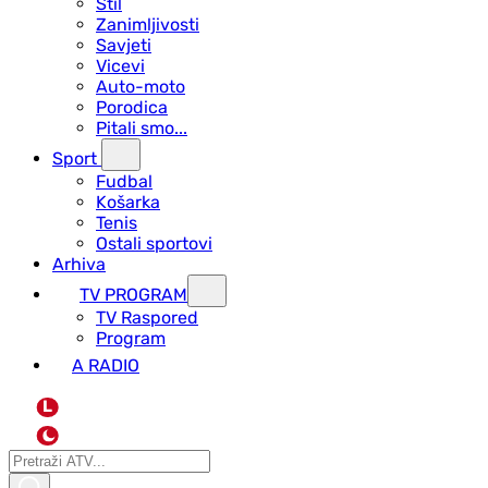
Stil
Zanimljivosti
Savjeti
Vicevi
Auto-moto
Porodica
Pitali smo...
Sport
Fudbal
Košarka
Tenis
Ostali sportovi
Arhiva
TV PROGRAM
ТV Raspored
Program
A RADIO
L