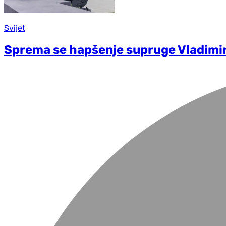
Svijet
Sprema se hapšenje supruge Vladimi