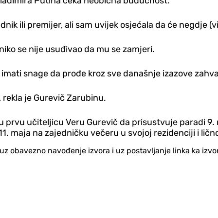
a Vladimira Putina čeka neobična budućnost.
k ili premijer, ali sam uvijek osjećala da će negdje (vis
 niko se nije usuđivao da mu se zamjeri.
k imati snage da prođe kroz sve današnje izazove zahva
", rekla je Gurevič Zarubinu.
 prvu učiteljicu Veru Gurevič da prisustvuje paradi 9.
. maja na zajedničku večeru u svojoj rezidenciji i lično
no uz obavezno navođenje izvora i uz postavljanje linka ka iz