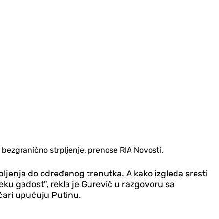
a bezgranično strpljenje, prenose RIA Novosti.
pljenja do određenog trenutka. A kako izgleda sresti
eku gadost", rekla je Gurevič u razgovoru sa
čari upućuju Putinu.