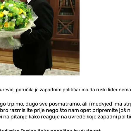
Gurevič, poručila je zapadnim političarima da ruski lider nem
dugo trpimo, dugo sve posmatramo, ali i medvjed ima str
bro razmislite prije nego što nam opet pripremite još n
na pitanje kako reaguje na uvrede koje zapadni politi