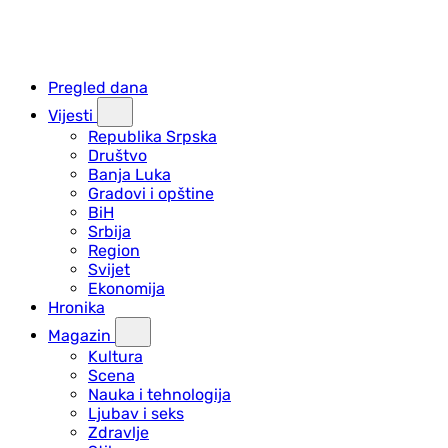
Pregled dana
Vijesti
Republika Srpska
Društvo
Banja Luka
Gradovi i opštine
BiH
Srbija
Region
Svijet
Ekonomija
Hronika
Magazin
Kultura
Scena
Nauka i tehnologija
Ljubav i seks
Zdravlje