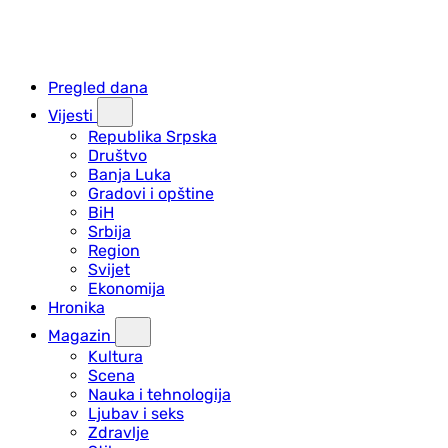
Pregled dana
Vijesti
Republika Srpska
Društvo
Banja Luka
Gradovi i opštine
BiH
Srbija
Region
Svijet
Ekonomija
Hronika
Magazin
Kultura
Scena
Nauka i tehnologija
Ljubav i seks
Zdravlje