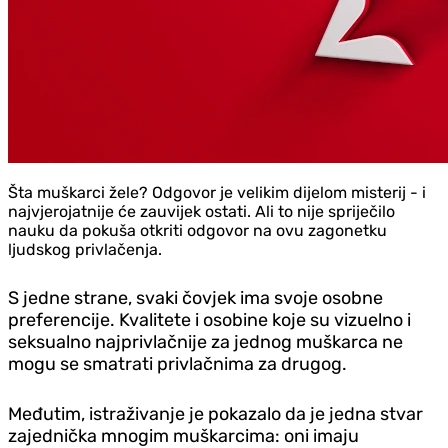
Šta muškarci žele? Odgovor je velikim dijelom misterij - i
najvjerojatnije će zauvijek ostati. Ali to nije spriječilo
nauku da pokuša otkriti odgovor na ovu zagonetku
ljudskog privlačenja.
S jedne strane, svaki čovjek ima svoje osobne
preferencije. Kvalitete i osobine koje su vizuelno i
seksualno najprivlačnije za jednog muškarca ne
mogu se smatrati privlačnima za drugog.
Međutim, istraživanje je pokazalo da je jedna stvar
zajednička mnogim muškarcima: oni imaju