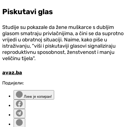
Piskutavi glas
Studije su pokazale da žene muškarce s dubljim
glasom smatraju privlačnijima, a čini se da suprotno
vrijedi u obratnoj situaciji. Naime, kako piše u
istraživanju, "viši i piskutaviji glasovi signaliziraju
reproduktivnu sposobnost, ženstvenost i manju
veličinu tijela".
avaz.ba
Подијели:
Линк је копиран!