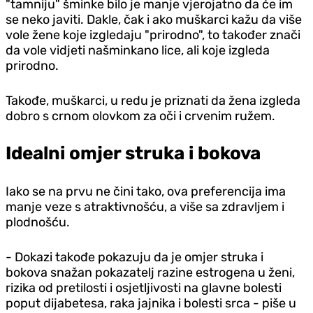
"tamniju" šminke bilo je manje vjerojatno da će im
se neko javiti. Dakle, čak i ako muškarci kažu da više
vole žene koje izgledaju "prirodno", to također znači
da vole vidjeti našminkano lice, ali koje izgleda
prirodno.
Takođe, muškarci, u redu je priznati da žena izgleda
dobro s crnom olovkom za oči i crvenim ružem.
Idealni omjer struka i bokova
Iako se na prvu ne čini tako, ova preferencija ima
manje veze s atraktivnošću, a više sa zdravljem i
plodnošću.
- Dokazi takođe pokazuju da je omjer struka i
bokova snažan pokazatelj razine estrogena u ženi,
rizika od pretilosti i osjetljivosti na glavne bolesti
poput dijabetesa, raka jajnika i bolesti srca - piše u