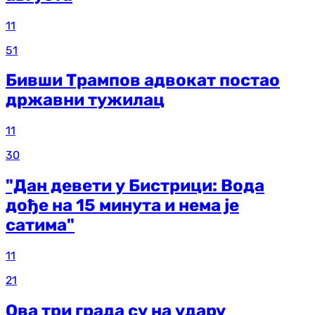
11
51
Бивши Трампов адвокат постао
државни тужилац
11
30
"Дан девети у Бистрици: Вода
дође на 15 минута и нема је
сатима"
11
21
Ова три града су на удару