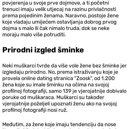
povjerenja u svoje prve dojmove, a ti početni
trenuci imaju velik utjecaj na razinu privlačnosti
prema pojedinim ženama. Naravno, postoje žene
koje vladaju umijećem ostavljanja dobrog prvog
dojma s malo ili čak nimalo truda, dok se neke
moraju malo više potruditi.
Prirodni izgled šminke
Neki muškarci tvrde da više vole žene bez šminke jer
izgledaju prirodno. No, prema istraživanju koje je
provela online dating stranica "Zoosk", od 1.200
žena koje su imale šminku na očima na svojoj
profilnoj fotografiji, samo 139 je vjerojatnije dobivalo
poruke od muškaraca. Muškarci su također
vjerojatnije poželjeli upoznati ženu ako na svojoj
profilnoj fotografiji nosi ruž.
Međutim, za žene koje imaju tendenciju da nose