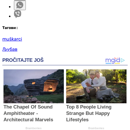
Таг
ови
:
muškarci
Љубав