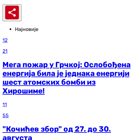
Најновије
12
21
Мега пожар у Грчкој: Ослобођена
енергија била је једнака енергији
шест атомских бомби из
Хирошиме!
11
55
"Кочићев збор" од 27. до 30.
августа