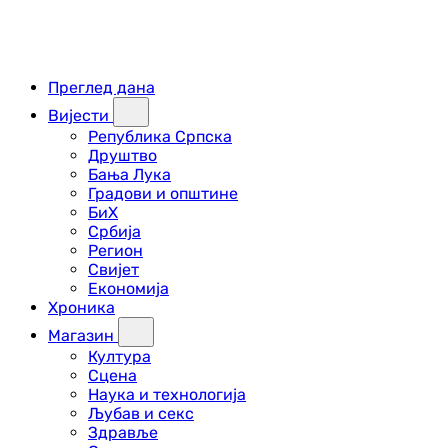
Преглед дана
Вијести
Република Српска
Друштво
Бања Лука
Градови и општине
БиХ
Србија
Регион
Свијет
Економија
Хроника
Магазин
Култура
Сцена
Наука и технологија
Љубав и секс
Здравље