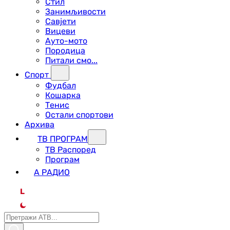
Стил
Занимљивости
Савјети
Вицеви
Ауто-мото
Породица
Питали смо...
Спорт
Фудбал
Кошарка
Тенис
Остали спортови
Архива
ТВ ПРОГРАМ
ТВ Распоред
Програм
А РАДИО
L