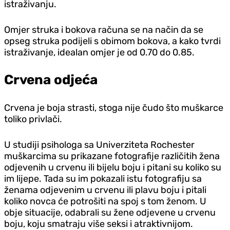
istraživanju.
Omjer struka i bokova računa se na način da se
opseg struka podijeli s obimom bokova, a kako tvrdi
istraživanje, idealan omjer je od 0.70 do 0.85.
Crvena odjeća
Crvena je boja strasti, stoga nije čudo što muškarce
toliko privlači.
U studiji psihologa sa Univerziteta Rochester
muškarcima su prikazane fotografije različitih žena
odjevenih u crvenu ili bijelu boju i pitani su koliko su
im lijepe. Tada su im pokazali istu fotografiju sa
ženama odjevenim u crvenu ili plavu boju i pitali
koliko novca će potrošiti na spoj s tom ženom. U
obje situacije, odabrali su žene odjevene u crvenu
boju, koju smatraju više seksi i atraktivnijom.