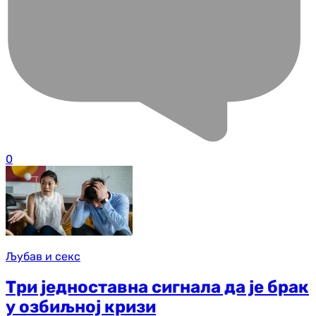
0
Љубав и секс
Три једноставна сигнала да је брак
у озбиљној кризи