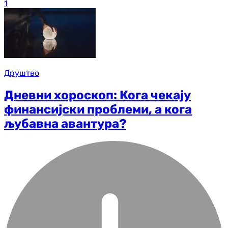
1
Друштво
Дневни хороскоп: Кога чекају
финансијски проблеми, а кога
љубавна авантура?