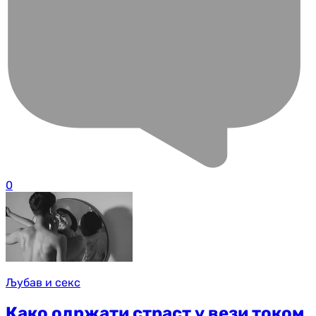
0
Љубав и секс
Како одржати страст у вези током