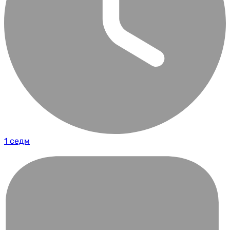
1 седм