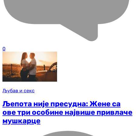
0
Љубав и секс
Љепота није пресудна: Жене са
ове три особине највише привлаче
мушкарце