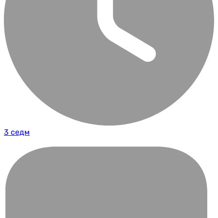
3 седм