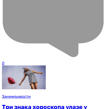
0
Занимљивости
Три знака хороскопа улазе у