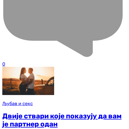
0
Љубав и секс
Двије ствари које показују да вам
је партнер одан