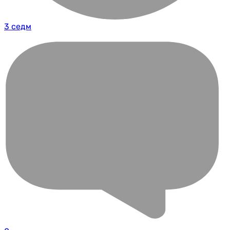
3 седм