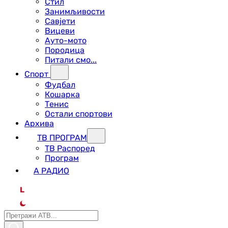
Стил
Занимљивости
Савјети
Вицеви
Ауто-мото
Породица
Питали смо...
Спорт
Фудбал
Кошарка
Тенис
Остали спортови
Архива
ТВ ПРОГРАМ
ТВ Распоред
Програм
А РАДИО
L