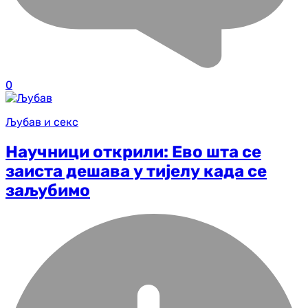
0
Љубав и секс
Научници открили: Ево шта се
заиста дешава у тијелу када се
заљубимо