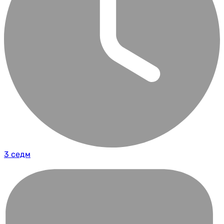
3 седм