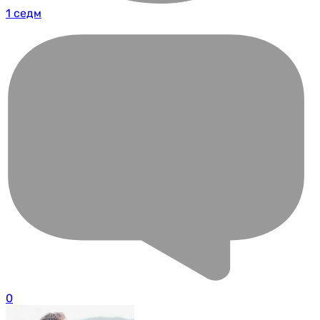
1 седм
0