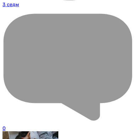
3 седм
0