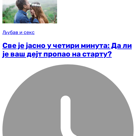
Љубав и секс
Све је јасно у четири минута: Да ли
је ваш дејт пропао на старту?