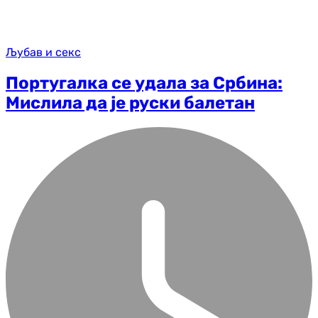
Љубав и секс
Португалка се удала за Србина:
Мислила да је руски балетан