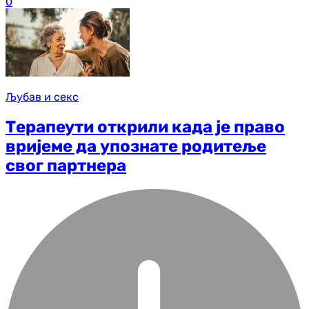
0
Љубав и секс
Терапеути открили када је право
вријеме да упознате родитеље
свог партнера