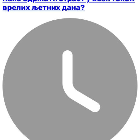
врелих љетних дана?