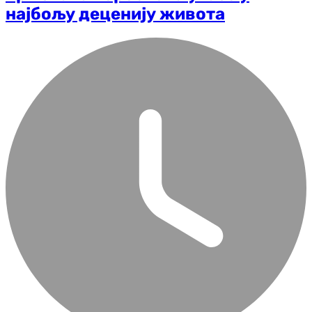
најбољу деценију живота