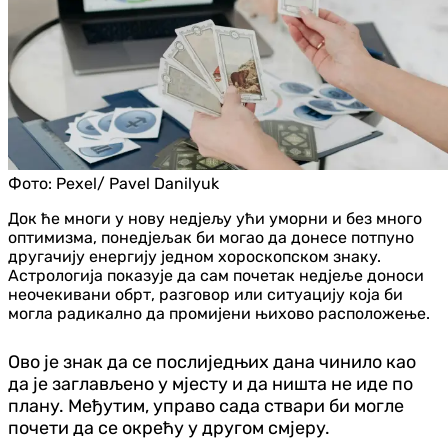
Фото:
Pexel/ Pavel Danilyuk
Док ће многи у нову недјељу ући уморни и без много
оптимизма, понедјељак би могао да донесе потпуно
другачију енергију једном хороскопском знаку.
Астрологија показује да сам почетак недјеље доноси
неочекивани обрт, разговор или ситуацију која би
могла радикално да промијени њихово расположење.
Ово је знак да се послиједњих дана чинило као
да је заглављено у мјесту и да ништа не иде по
плану. Међутим, управо сада ствари би могле
почети да се окрећу у другом смјеру.