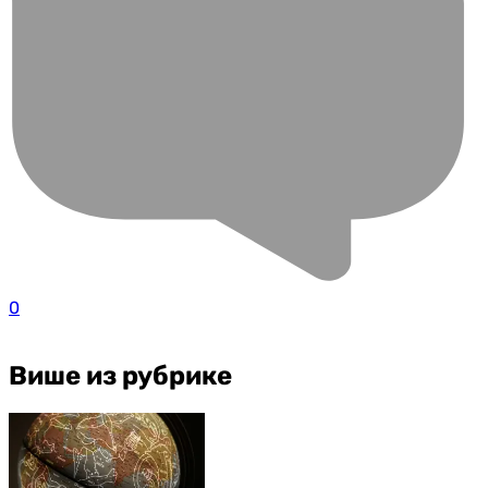
0
Више из рубрике