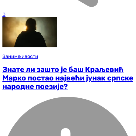
0
Занимљивости
Знате ли зашто је баш Краљевић
Марко постао највећи јунак српске
народне поезије?