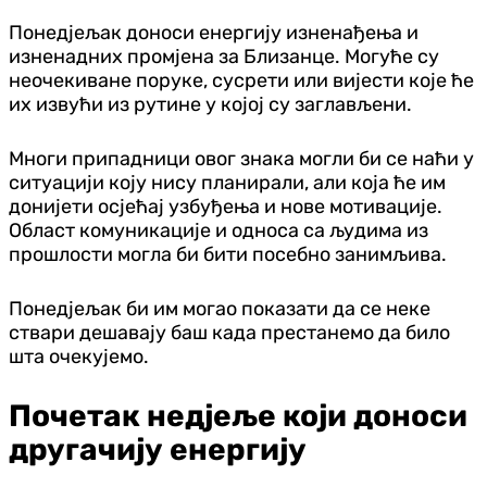
Понедјељак доноси енергију изненађења и
изненадних промјена за Близанце. Могуће су
неочекиване поруке, сусрети или вијести које ће
их извући из рутине у којој су заглављени.
Многи припадници овог знака могли би се наћи у
ситуацији коју нису планирали, али која ће им
донијети осјећај узбуђења и нове мотивације.
Област комуникације и односа са људима из
прошлости могла би бити посебно занимљива.
Понедјељак би им могао показати да се неке
ствари дешавају баш када престанемо да било
шта очекујемо.
Почетак недјеље који доноси
другачију енергију