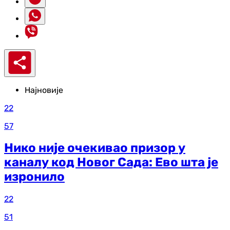
Најновије
22
57
Нико није очекивао призор у
каналу код Новог Сада: Ево шта је
изронило
22
51