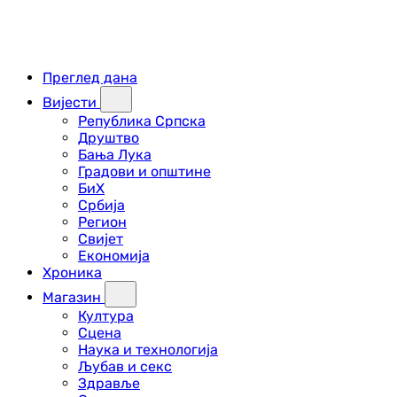
Преглед дана
Вијести
Република Српска
Друштво
Бања Лука
Градови и општине
БиХ
Србија
Регион
Свијет
Економија
Хроника
Магазин
Култура
Сцена
Наука и технологија
Љубав и секс
Здравље