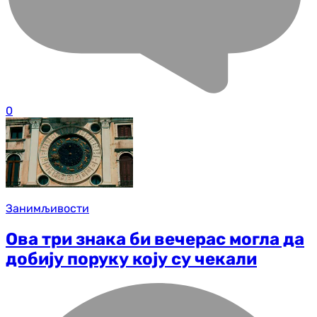
0
Занимљивости
Ова три знака би вечерас могла да
добију поруку коју су чекали