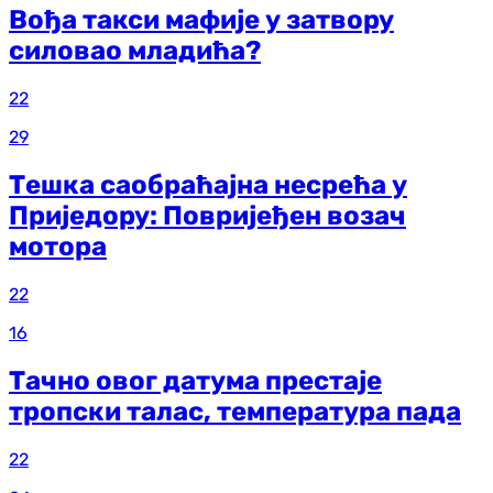
Вођа такси мафије у затвору
силовао младића?
22
29
Тешка саобраћајна несрећа у
Приједору: Повријеђен возач
мотора
22
16
Тачно овог датума престаје
тропски талас, температура пада
22