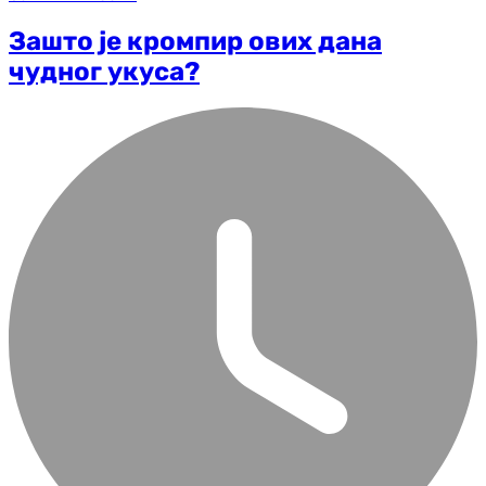
Зашто је кромпир ових дана
чудног укуса?