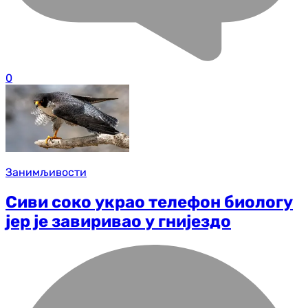
0
Занимљивости
Сиви соко украо телефон биологу
јер је завиривао у гнијездо