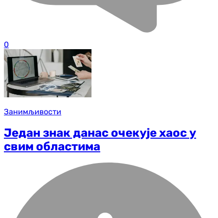
0
Занимљивости
Један знак данас очекује хаос у
свим областима