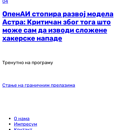
04
ОпенАИ стопира развој модела
Астра: Критичан због тога што
може сам да изводи сложене
хакерске нападе
Тренутно на програму
Стање на граничним прелазима
О нама
Импресум
Контакт