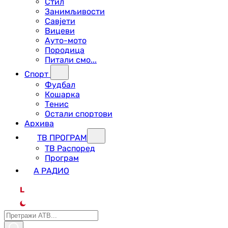
Стил
Занимљивости
Савјети
Вицеви
Ауто-мото
Породица
Питали смо...
Спорт
Фудбал
Кошарка
Тенис
Остали спортови
Архива
ТВ ПРОГРАМ
ТВ Распоред
Програм
А РАДИО
L