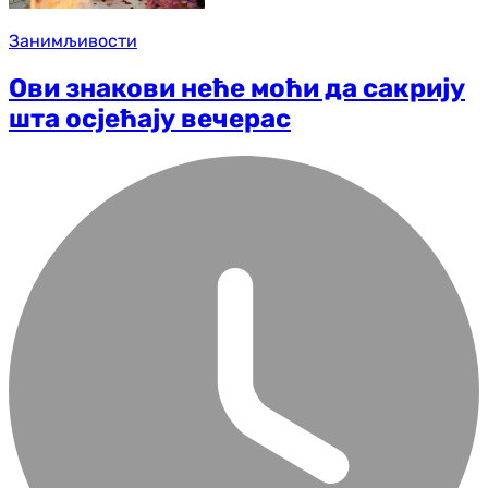
Занимљивости
Ови знакови неће моћи да сакрију
шта осјећају вечерас