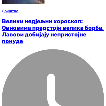
Друштво
Велики недјељни хороскоп:
Овновима предстоји велика борба,
Лавови добијају непристојне
понуде