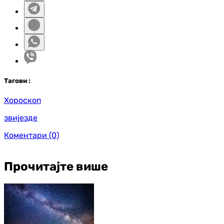
Таг
ови
:
Хороскоп
звијезде
Коментари
(0)
Прочитајте више