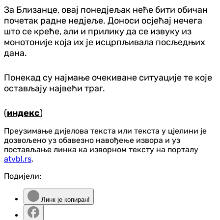
За Близанце, овај понедјељак неће бити обичан
почетак радне недјеље. Доноси осјећај нечега
што се креће, али и прилику да се извуку из
монотоније која их је исцрпљивала посљедњих
дана.
Понекад су најмање очекиване ситуације те које
остављају највећи траг.
(
индекс
)
Преузимање дијелова текста или текста у цјелини је
дозвољено уз обавезно навођење извора и уз
постављање линка ка изворном тексту на порталу
atvbl.rs
.
Подијели:
Линк је копиран!