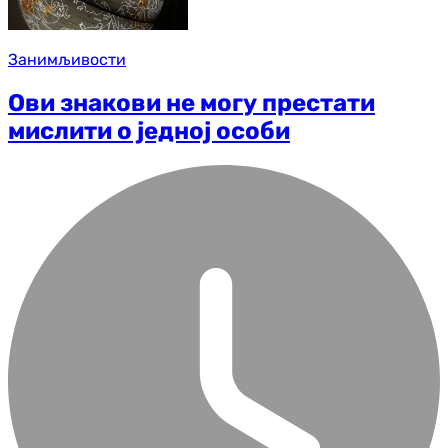
Занимљивости
Ови знакови не могу престати
мислити о једној особи