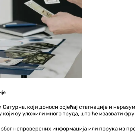
ије
Сатурна, који доноси осјећај стагнације и неразу
 који су уложили много труда, што ће изазвати фру
 због непроверених информација или порука из пр