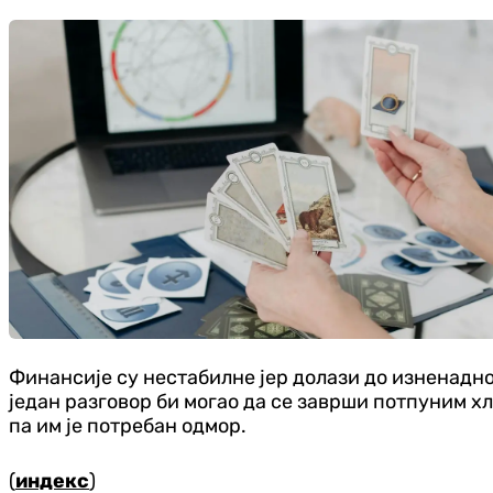
Финансије су нестабилне јер долази до изненадно
један разговор би могао да се заврши потпуним х
па им је потребан одмор.
(
индекс
)