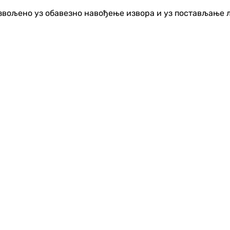
озвољено уз обавезно навођење извора и уз постављање 