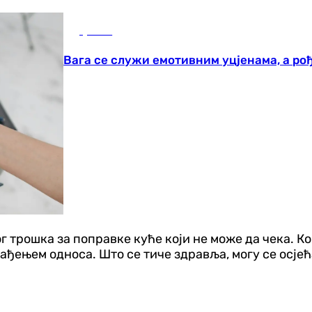
Друштво
Вага се служи емотивним уцјенама, а рођ
г трошка за поправке куће који не може да чека. К
лађењем односа. Што се тиче здравља, могу се ос