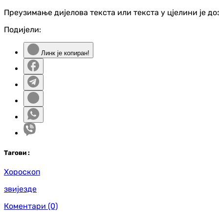
Преузимање дијелова текста или текста у цјелини је д
Подијели:
Линк је копиран!
Таг
ови
:
Хороскоп
звијезде
Коментари
(0)