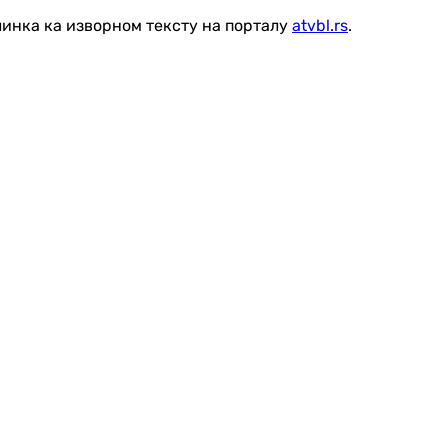
линка ка изворном тексту на порталу
atvbl.rs
.