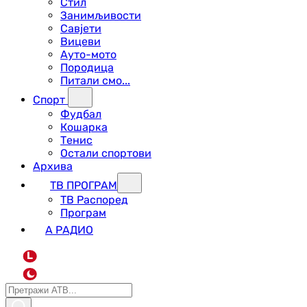
Стил
Занимљивости
Савјети
Вицеви
Ауто-мото
Породица
Питали смо...
Спорт
Фудбал
Кошарка
Тенис
Остали спортови
Архива
ТВ ПРОГРАМ
ТВ Распоред
Програм
А РАДИО
L