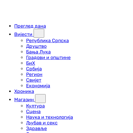
Преглед дана
Вијести
Република Српска
Друштво
Бања Лука
Градови и општине
БиХ
Србија
Регион
Свијет
Економија
Хроника
Магазин
Култура
Сцена
Наука и технологија
Љубав и секс
Здравље