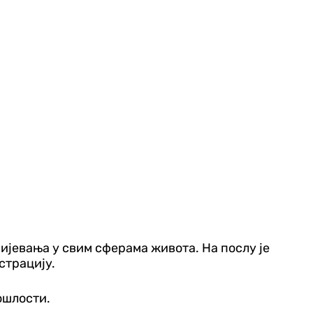
мијевања у свим сферама живота. На послу је
страцију.
ошлости.