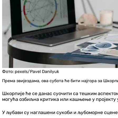
Фото:
pexels/Pavel Danilyuk
Према звијездама, ова субота ће бити најгора за Шкорп
Шкорпије ће се данас суочити са тешким аспектом 
могућа озбиљна критика или кашњење у пројекту у
У љубави су наглашени сукоби и љубоморне сцене