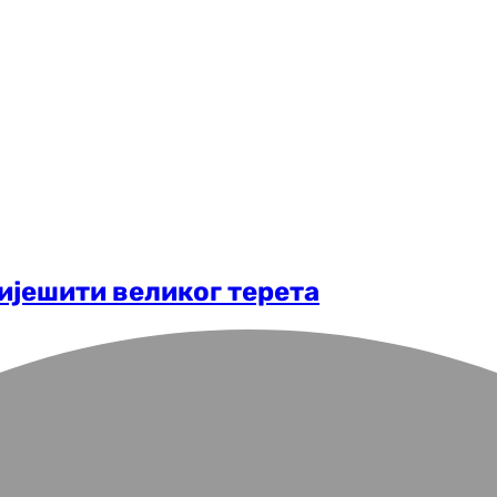
ријешити великог терета