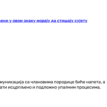
ени у овом знаку морају да стишају сујету
омуникација са члановима породице биће напета, а
јећати исцрпљено и подложно упалним процесима,