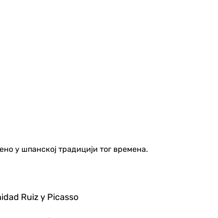
ено у шпанској традицији тог времена.
idad Ruiz y Picasso