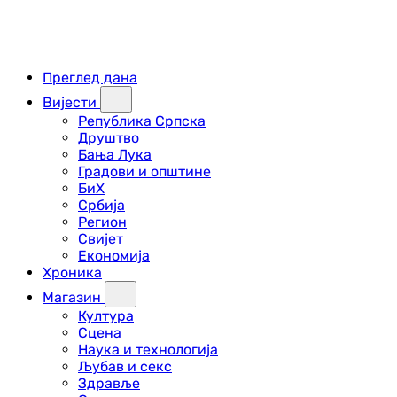
Преглед дана
Вијести
Република Српска
Друштво
Бања Лука
Градови и општине
БиХ
Србија
Регион
Свијет
Економија
Хроника
Магазин
Култура
Сцена
Наука и технологија
Љубав и секс
Здравље