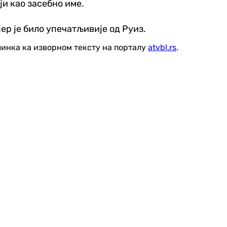
ји као засебно име.
ер је било упечатљивије од Руиз.
линка ка изворном тексту на порталу
atvbl.rs
.