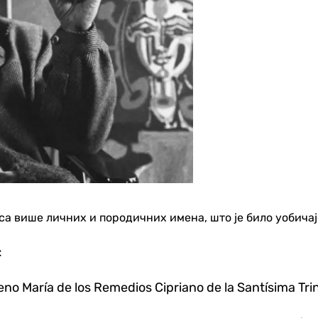
са више личних и породичних имена, што је било уобичај
:
 María de los Remedios Cipriano de la Santísima Trin