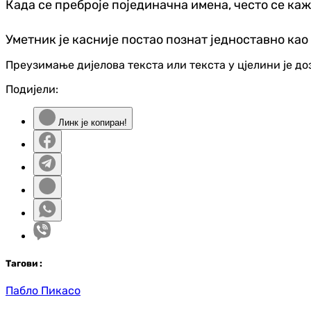
Када се преброје појединачна имена, често се каже
Уметник је касније постао познат једноставно као
Преузимање дијелова текста или текста у цјелини је д
Подијели:
Линк је копиран!
Таг
ови
:
Пабло Пикасо