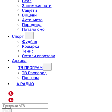
Стил
Занимљивости
Савјети
Вицеви
Ауто-мото
Породица
Питали смо...
Спорт
Фудбал
Кошарка
Тенис
Остали спортови
Архива
ТВ ПРОГРАМ
ТВ Распоред
Програм
А РАДИО
L