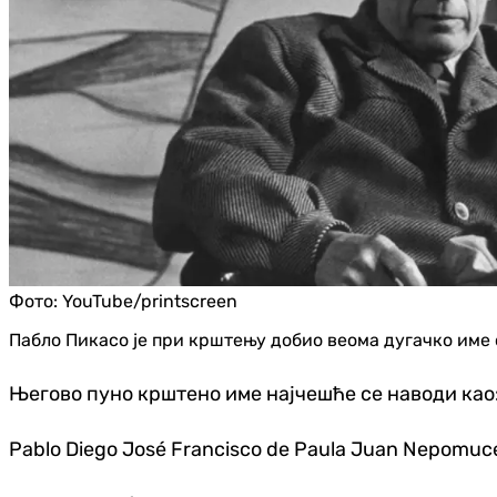
Фото:
YouTube/printscreen
Пабло Пикасо је при крштењу добио веома дугачко име 
Његово пуно крштено име најчешће се наводи као
Pablo Diego José Francisco de Paula Juan Nepomuceno