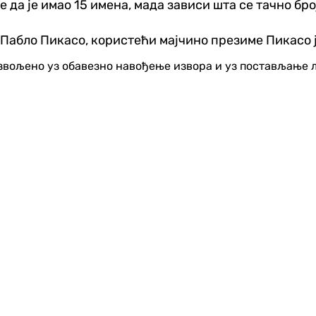
 да је имао 15 имена, мада зависи шта се тачно бро
 Пабло Пикасо, користећи мајчино презиме Пикасо ј
озвољено уз обавезно навођење извора и уз постављање 