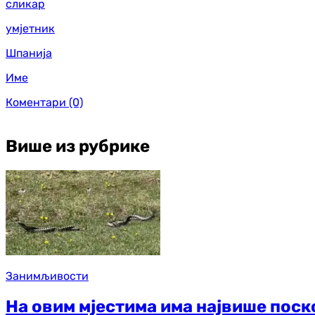
сликар
умјетник
Шпанија
Име
Коментари
(0)
Више из рубрике
Занимљивости
На овим мјестима има највише поско