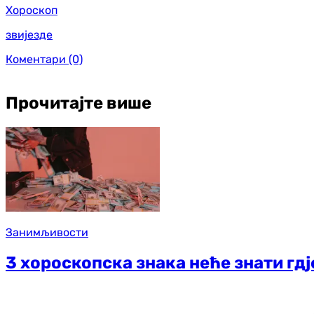
Хороскоп
звијезде
Коментари
(0)
Прочитајте више
Занимљивости
3 хороскопска знака неће знати гдј