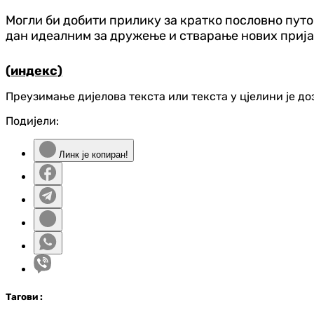
Могли би добити прилику за кратко пословно пут
дан идеалним за дружење и стварање нових приј
(индекс)
Преузимање дијелова текста или текста у цјелини је д
Подијели:
Линк је копиран!
Таг
ови
: