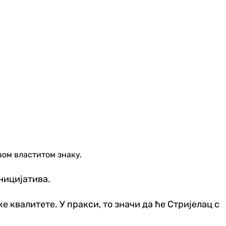
ом властитом знаку.
ницијатива.
е квалитете. У пракси, то значи да ће Стријелац с