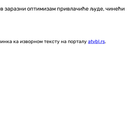
хов заразни оптимизам привлачиће људе, чинећи
линка ка изворном тексту на порталу
atvbl.rs
.