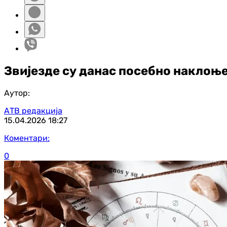
Звијезде су данас посебно наклоњен
Аутор:
АТВ редакција
15.04.2026
18:27
Коментари:
0