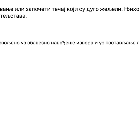
овање или започети течај који су дуго жељели. Њи
атељстава.
озвољено уз обавезно навођење извора и уз постављање 