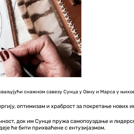
ваљујући снажном савезу Сунца у Овну и Марса у њихов
ргију, оптимизам и храброст за покретање нових и
учност, док им Сунце пружа самопоуздање и лидерск
деје ће бити прихваћене с ентузијазмом.