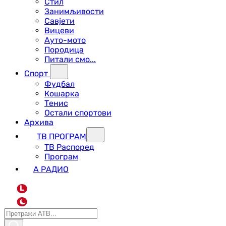
Стил
Занимљивости
Савјети
Вицеви
Ауто-мото
Породица
Питали смо...
Спорт
Фудбал
Кошарка
Тенис
Остали спортови
Архива
ТВ ПРОГРАМ
ТВ Распоред
Програм
А РАДИО
L