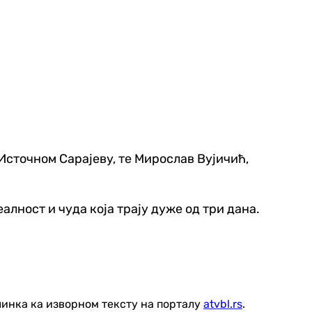
 Источном Сарајеву, те Мирослав Вујичић,
лност и чуда која трају дуже од три дана.
линка ка изворном тексту на порталу
atvbl.rs
.