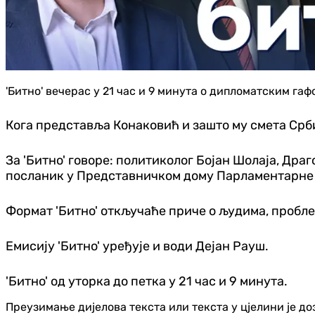
'Битно' вечерас у 21 час и 9 минута о дипломатским г
Кога представља Конаковић и зашто му смета Срб
За 'Битно' говоре: политиколог Бојан Шолаја, Дра
посланик у Представничком дому Парламентарне
Формат 'Битно' откључаће приче о људима, проблем
Емисију 'Битно' уређује и води Дејан Рауш.
'Битно' од уторка до петка у 21 час и 9 минута.
Преузимање дијелова текста или текста у цјелини је д