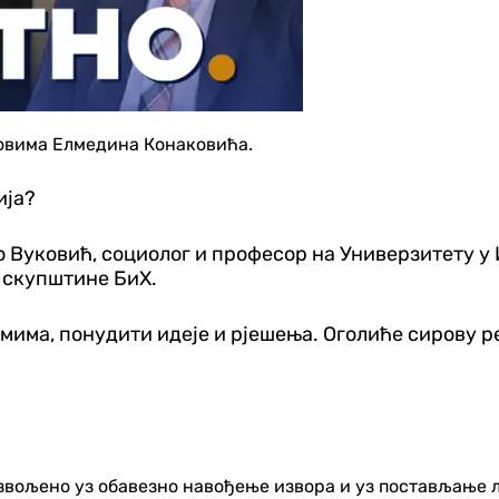
афовима Елмедина Конаковића.
ија?
го Вуковић, социолог и професор на Универзитету у
 скупштине БиХ.
има, понудити идеје и рјешења. Оголиће сирову реа
озвољено уз обавезно навођење извора и уз постављање 