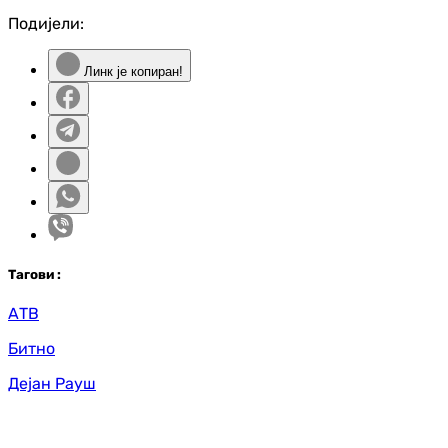
Подијели:
Линк је копиран!
Таг
ови
:
АТВ
Битно
Дејан Рауш