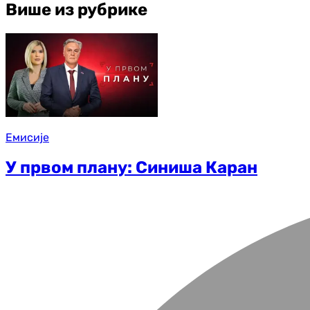
Више из рубрике
Емисије
У првом плану: Синиша Каран