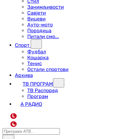
Стил
Занимљивости
Савјети
Вицеви
Ауто-мото
Породица
Питали смо...
Спорт
Фудбал
Кошарка
Тенис
Остали спортови
Архива
ТВ ПРОГРАМ
ТВ Распоред
Програм
А РАДИО
L