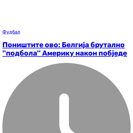
Фудбал
Поништите ово: Белгија брутално
''подбола'' Америку након побједе