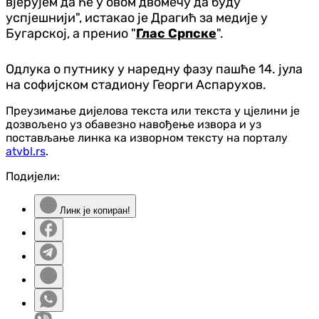
вјерујем да ће у овом двомечу да буду
успјешнији", истакао је Драгић за медије у
Бугарској, а пренио "
Глас Српске
".
Одлука о путнику у наредну фазу пашће 14. јула
на софијском стадиону Георги Аспарухов.
Преузимање дијелова текста или текста у цјелини је
дозвољено уз обавезно навођење извора и уз
постављање линка ка изворном тексту на порталу
atvbl.rs
.
Подијели:
Линк је копиран!