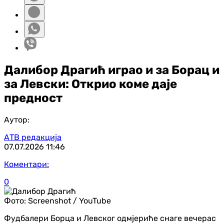
Далибор Драгић играо и за Борац и
за Левски: Открио коме даје
предност
Аутор:
АТВ редакција
07.07.2026
11:46
Коментари:
0
Фото:
Screenshot / YouTube
Фудбалери Борца и Левског одмјериће снаге вечерас