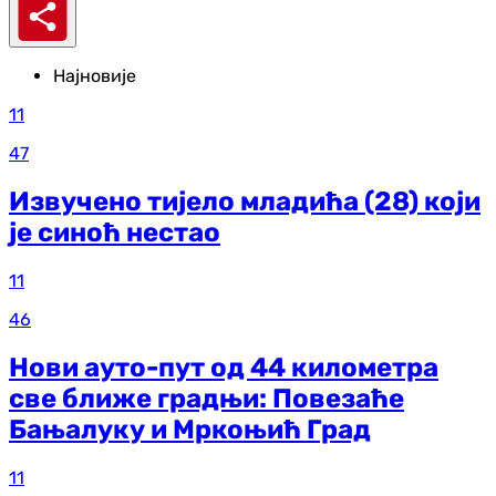
Најновије
11
47
Извучено тијело младића (28) који
је синоћ нестао
11
46
Нови ауто-пут од 44 километра
све ближе градњи: Повезаће
Бањалуку и Мркоњић Град
11