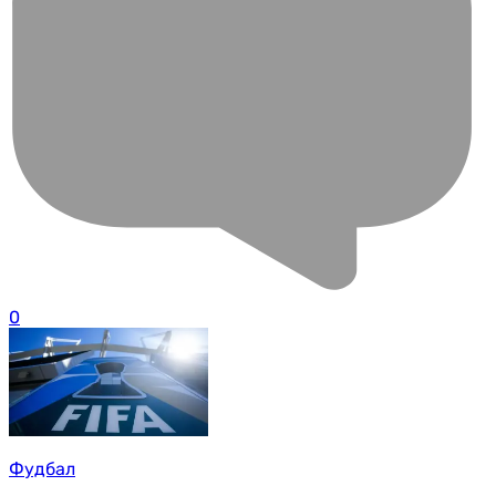
0
Фудбал