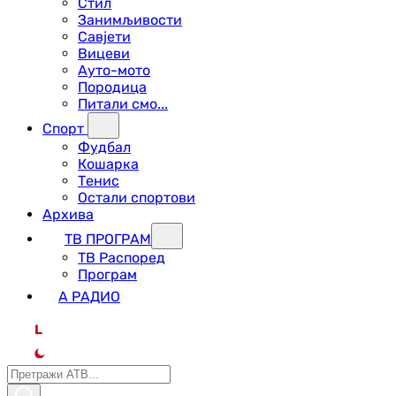
Стил
Занимљивости
Савјети
Вицеви
Ауто-мото
Породица
Питали смо...
Спорт
Фудбал
Кошарка
Тенис
Остали спортови
Архива
ТВ ПРОГРАМ
ТВ Распоред
Програм
А РАДИО
L