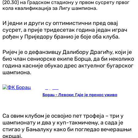
(20.30) на Градском стадиону у првом сусрету првог
кола квалификација за Лигу шампиона.
И једни и други су оптимистични пред овај
сусрет, а прије тридесетак година један играч
рођен у Приједору бранио је боје оба клуба.
Ријеч је о дефанзивцу Далибору Драгићу, који је
био члан сениорске екипе Борца, да би неколико
година касније обукао дрес актуелног бугарског
шампиона.
Фудбал
Борац - Левски: Гдје је пренос уживо
Са овим клубом је освојио пет трофеја – три у
шампионату и два у куп-такмичењу, а сада је
стигао у Бањалуку како би погледао вечерашњи
окршај.