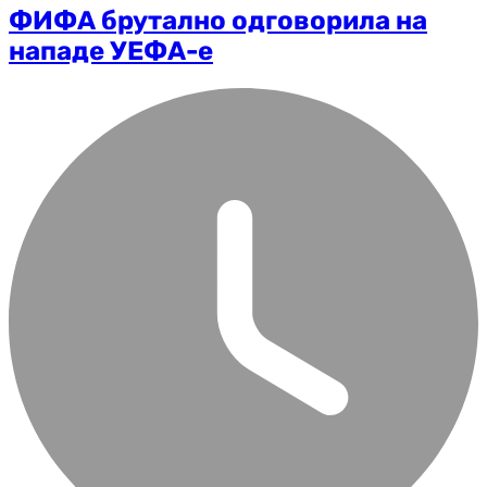
ФИФА брутално одговорила на
нападе УЕФА-е