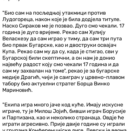
"Био сам на посљедњој утакмици против
Лудогореца, након које је била додјела титуле.
Наско Сираков ме је позвао. Дуго смо чекали. 17
година је дуго вријеме. Рекао сам Хулију
Веласкезу да сам играо у тиму, да сам три пута
био првак Бугарске, као и двоструки освајач
Купа. Рекао сам му да су, када је стигао, сви у
Бугарској били скептични, а он нам је донио
највећу радост коју смо чекали 17 година и да
сам му захвалан на томе", рекао је за бугарске
медије Драгић, чији је саиграч у црвено-плавом
табору био актуелни стратег Борца Винко
Мариновић.
"Екипа игра много јаче код куће. Имају искусне
играче, ту је Милош Јојић, бивши играч Борусије
и Партизана, као и неколико странаца. Овдје ће
играти агресивно. Прије двије године су играли
у групама Конференцијске лиге. Левски је веома