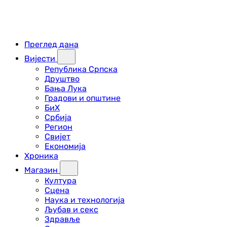
Преглед дана
Вијести
Република Српска
Друштво
Бања Лука
Градови и општине
БиХ
Србија
Регион
Свијет
Економија
Хроника
Магазин
Култура
Сцена
Наука и технологија
Љубав и секс
Здравље