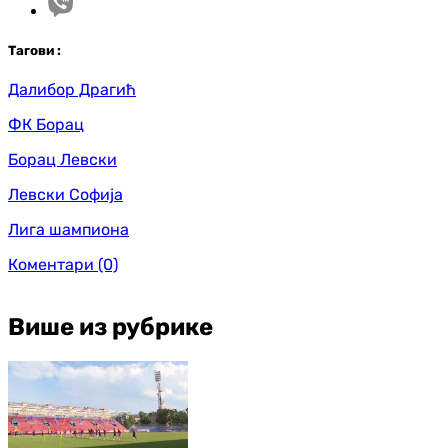
Таг
ови
:
Далибор Драгић
ФК Борац
Борац Левски
Левски Софија
Лига шампиона
Коментари
(0)
Више из рубрике