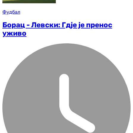
Фудбал
Борац - Левски: Гдје је пренос
уживо