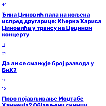
44
Ђина Џиновић пала на кољена
испред другарице: Кћерка Хариса
Џиновића у трансу на Цецином
концерту
11
21
Да ли се смањује број развода у
БиХ?
11
16
Прво појављивање Моџтабе
Хамнеија? Објављени снимци