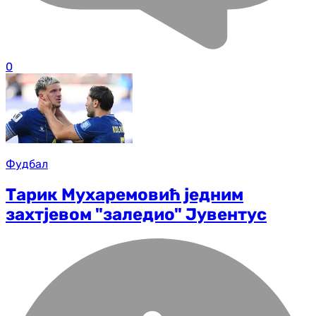
0
Фудбал
Тарик Мухаремовић једним
захтјевом "заледио" Јувентус