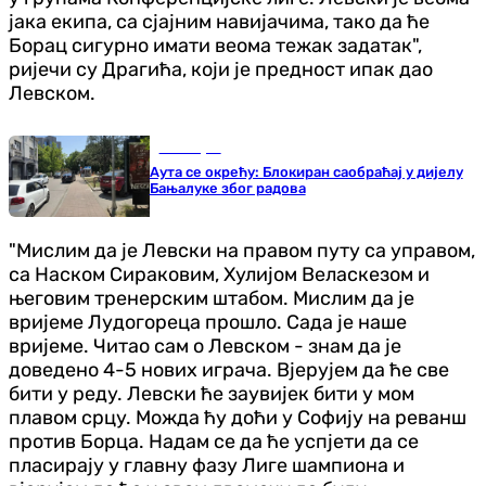
јака екипа, са сјајним навијачима, тако да ће
Борац сигурно имати веома тежак задатак",
ријечи су Драгића, који је предност ипак дао
Левском.
Бања Лука
Аута се окрећу: Блокиран саобраћај у дијелу
Бањалуке због радова
"Мислим да је Левски на правом путу са управом,
са Наском Сираковим, Хулијом Веласкезом и
његовим тренерским штабом. Мислим да је
вријеме Лудогореца прошло. Сада је наше
вријеме. Читао сам о Левском - знам да је
доведено 4-5 нових играча. Вјерујем да ће све
бити у реду. Левски ће заувијек бити у мом
плавом срцу. Можда ћу доћи у Софију на реванш
против Борца. Надам се да ће успјети да се
пласирају у главну фазу Лиге шампиона и