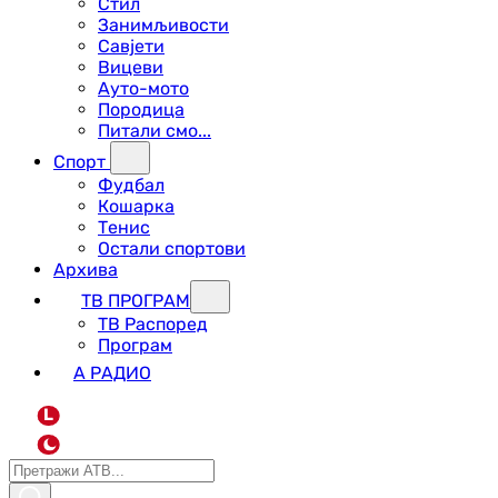
Стил
Занимљивости
Савјети
Вицеви
Ауто-мото
Породица
Питали смо...
Спорт
Фудбал
Кошарка
Тенис
Остали спортови
Архива
ТВ ПРОГРАМ
ТВ Распоред
Програм
А РАДИО
L