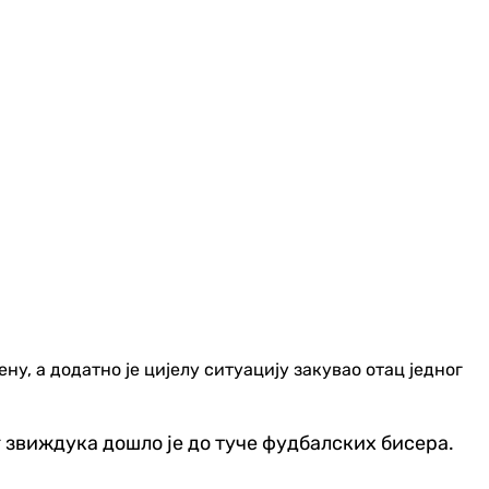
у, а додатно је цијелу ситуацију закувао отац једног
 звиждука дошло је до туче фудбалских бисера.