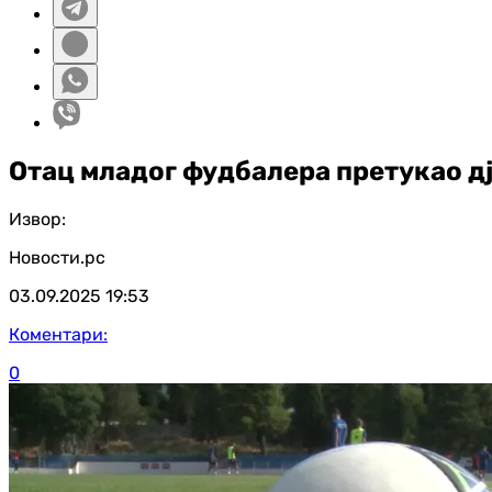
Отац младог фудбалера претукао д
Извор:
Новости.рс
03.09.2025
19:53
Коментари:
0