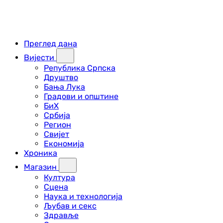
Преглед дана
Вијести
Република Српска
Друштво
Бања Лука
Градови и општине
БиХ
Србија
Регион
Свијет
Економија
Хроника
Магазин
Култура
Сцена
Наука и технологија
Љубав и секс
Здравље