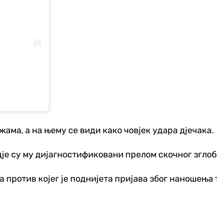
ма, а на њему се види како човјек удара дјечака.
дје су му дијагностификовани прелом скочног зглоб
 против којег је поднијета пријава због наношења