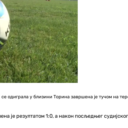
се одиграла у близини Торина завршена је тучом на терен
а је резултатом 1:0, а након посљедњег судијског