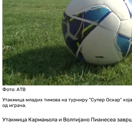
Фото:
АТВ
Утакмица младих тимова на турниру "Супер Оскар" која 
од играча.
Утакмица Кармањола и Волпијано Пианесеа завршен