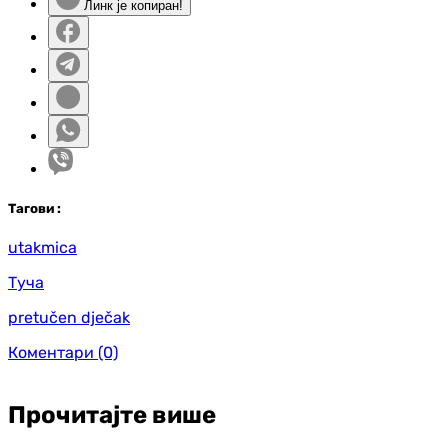
Линк је копиран!
Таг
ови
:
utakmica
Туча
pretučen dječak
Коментари
(0)
Прочитајте више