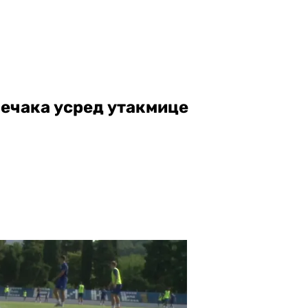
јечака усред утакмице