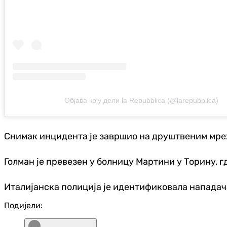
Објава коју дели la Repubblica (@larepubblica)
Снимак инцидента је завршио на друштвеним мрежа
Голман је превезен у болницу Мартини у Торину, г
Италијанска полиција је идентификовала нападача
Подијели: