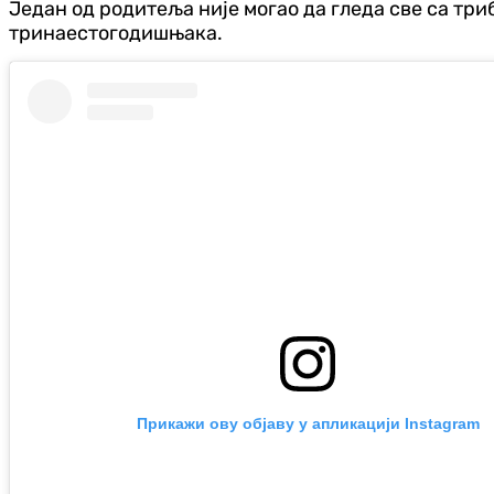
Један од родитеља није могао да гледа све са три
тринаестогодишњака.
Прикажи ову објаву у апликацији Instagram