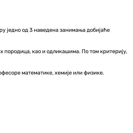
у једно од 3 наведена занимања добијаће
х породица, као и одликашима. По том критерију,
офесоре математике, хемије или физике.