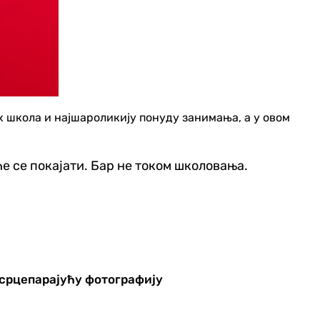
 школа и најшароликију понуду занимања, а у овом
е се покајати. Бар не током школовања.
 срцепарајућу фотографију