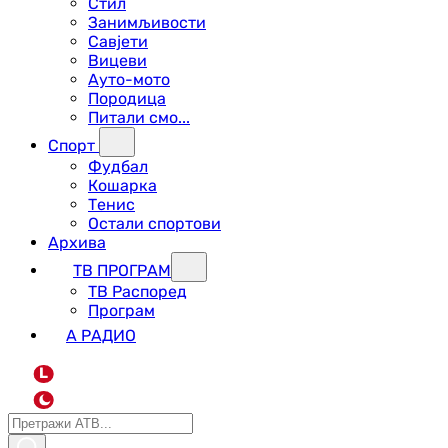
Стил
Занимљивости
Савјети
Вицеви
Ауто-мото
Породица
Питали смо...
Спорт
Фудбал
Кошарка
Тенис
Остали спортови
Архива
ТВ ПРОГРАМ
ТВ Распоред
Програм
А РАДИО
L