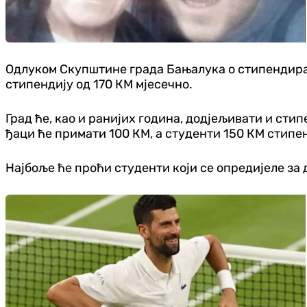
Одлуком Скупштине града Бањалука о стипендирањ
стипендију од 170 КМ мјесечно.
Град ће, као и ранијих година, додјељивати и сти
ђаци ће примати 100 КМ, а студенти 150 КМ стипе
Најбоље ће проћи студенти који се опредијеле за