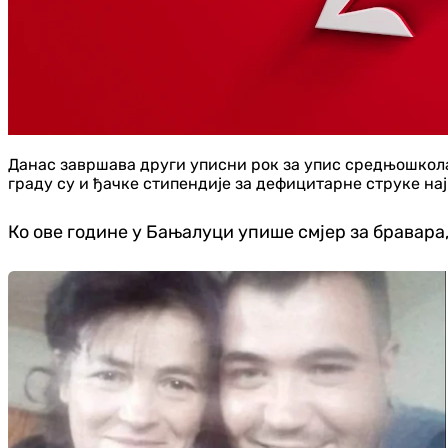
Данас завршава други уписни рок за упис средњошкола
граду су и ђачке стипендије за дефицитарне струке на
Ко ове године у Бањалуци упише смјер за бравара