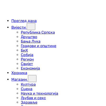
Преглед дана
Вијести
Република Српска
Друштво
Бања Лука
Градови и општине
БиХ
Србија
Регион
Свијет
Економија
Хроника
Магазин
Култура
Сцена
Наука и технологија
Љубав и секс
Здравље