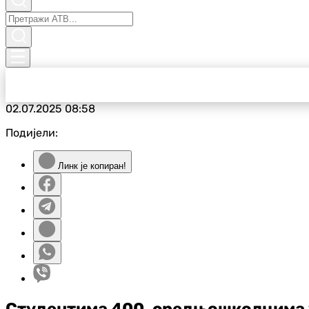
02.07.2025
08:58
Подијели:
Линк је копиран!
Студентима 400, средњошколцима 