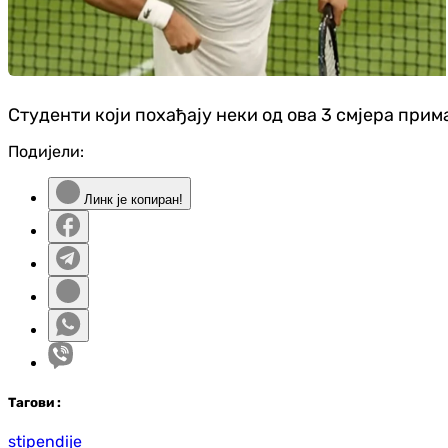
Студенти који похађају неки од ова 3 смјера прим
Подијели:
Линк је копиран!
Таг
ови
:
stipendije