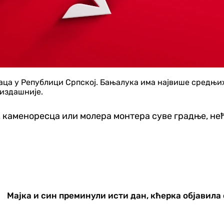
ца у Републици Српској. Бањалука има највише средњих
јиздашније.
, каменоресца или молера монтера суве градње, нећ
Мајка и син преминули исти дан, кћерка објавила