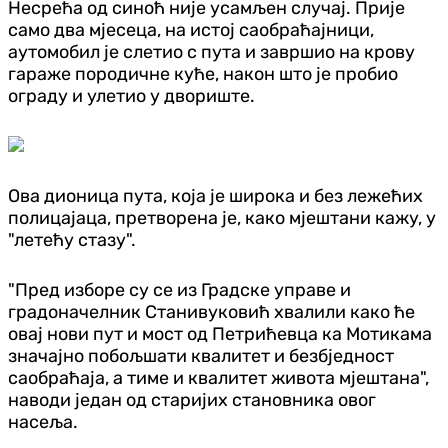
Несрећа од синоћ није усамљен случај. Прије
само два мјесеца, на истој саобраћајници,
аутомобил је слетио с пута и завршио на крову
гараже породичне куће, након што је пробио
ограду и улетио у двориште.
Ова дионица пута, која је широка и без лежећих
полицајаца, претворена је, како мјештани кажу, у
"летећу стазу".
"Пред изборе су се из Градске управе и
градоначелник Станивуковић хвалили како ће
овај нови пут и мост од Петрићевца ка Мотикама
значајно побољшати квалитет и безбједност
саобраћаја, а тиме и квалитет живота мјештана",
наводи један од старијих становника овог
насеља.