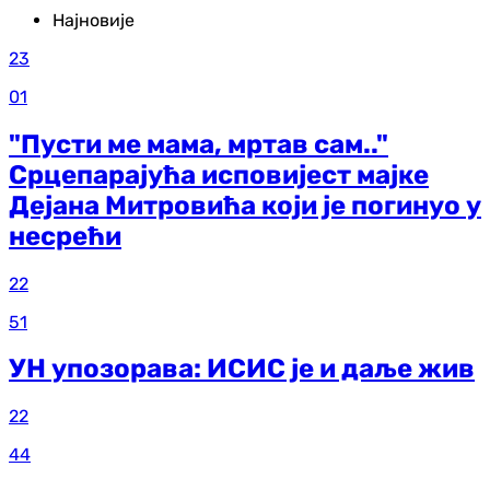
Најновије
23
01
"Пусти ме мама, мртав сам.."
Срцепарајућа исповијест мајке
Дејана Митровића који је погинуо у
несрећи
22
51
УН упозорава: ИСИС је и даље жив
22
44