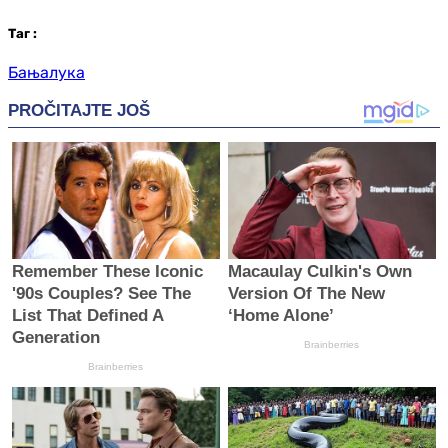
Таг
:
Бањалука