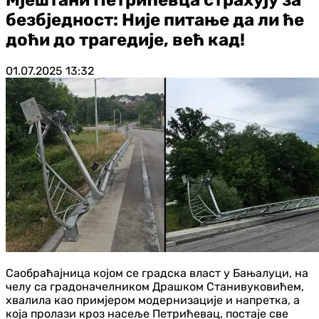
безбједност: Није питање да ли ће
доћи до трагедије, већ кад!
01.07.2025
13:32
Саобраћајница којом се градска власт у Бањалуци, на
челу са градоначелником Драшком Станивуковићем,
хвалила као примјером модернизације и напретка, а
која пролази кроз насеље Петрићевац, постаје све