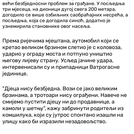
већи безбједносни проблем за грађане. У посљедња
три мјесеца, на дионици дугој свега 200 метара,
догодило се више озбиљних саобраћајних несрећа, а
посљедња, која се догодила синоћ, додатно је
узнемирила становнике овог насеља.
Према ријечима мјештана, аутомобил који се
кретао великом брзином слетио је с коловоза,
ударио у ограду моста и потпуно уништио
његову лијеву страну. Усљед јачине удара,
интервенисали су и припадници Ватрогасне
јединице.
"Дјеца нису безбједна. Вози се јако великим
брзинама, а тротоари нису ограђени. Навече не
смијемо пустити дјецу ни до продавнице, а
камоли у шетњу", кажу забринути родитељи из
комшилука, који су јутрос спонтано изашли на
улицу како би изразили незадовољство.