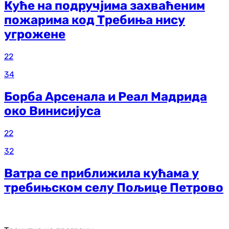
Куће на подручјима захваћеним
пожарима код Требиња нису
угрожене
22
34
Борба Арсенала и Реал Мадрида
око Винисијуса
22
32
Ватра се приближила кућама у
требињском селу Пољице Петрово