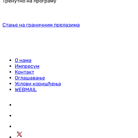
Тренутно на програму
Стање на граничним прелазима
О нама
Импресум
Контакт
Оглашавање
Услови коришћења
WEBMAIL