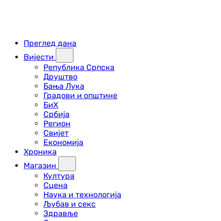
Преглед дана
Вијести
Република Српска
Друштво
Бања Лука
Градови и општине
БиХ
Србија
Регион
Свијет
Економија
Хроника
Магазин
Култура
Сцена
Наука и технологија
Љубав и секс
Здравље