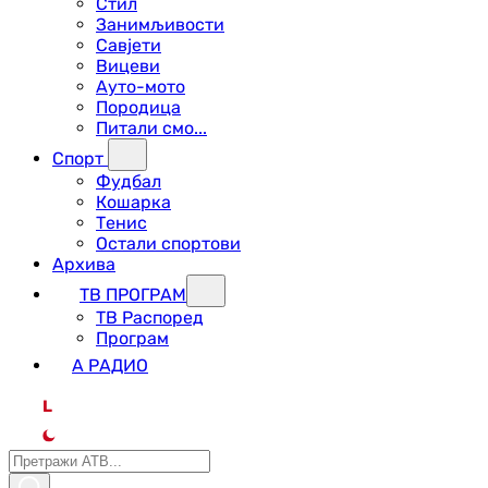
Стил
Занимљивости
Савјети
Вицеви
Ауто-мото
Породица
Питали смо...
Спорт
Фудбал
Кошарка
Тенис
Остали спортови
Архива
ТВ ПРОГРАМ
ТВ Распоред
Програм
А РАДИО
L