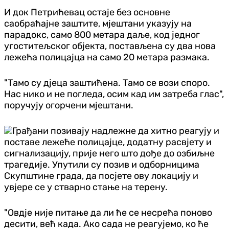
И док Петрићевац остаје без основне
саобраћајне заштите, мјештани указују на
парадокс, само 800 метара даље, код једног
угоститељског објекта, постављена су два нова
лежећа полицајца на само 20 метара размака.
"Тамо су дјеца заштићена. Тамо се вози споро.
Нас нико и не погледа, осим кад им затреба глас",
поручују огорчени мјештани.
Грађани позивају надлежне да хитно реагују и
поставе лежеће полицајце, додатну расвјету и
сигнализацију, прије него што дође до озбиљне
трагедије. Упутили су позив и одборницима
Скупштине града, да посјете ову локацију и
увјере се у стварно стање на терену.
"Овдје није питање да ли ће се несрећа поново
десити, већ када. Ако сада не реагујемо, ко ће