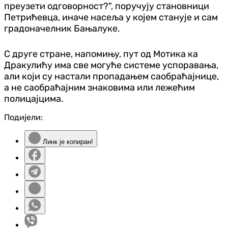
преузети одговорност?", поручују становници
Петрићевца, иначе насеља у којем станује и сам
градоначелник Бањалуке.
С друге стране, напомињу, пут од Мотика ка
Дракулићу има све могуће системе успоравања,
али који су настали пропадањем саобраћајнице,
а не саобраћајним знаковима или лежећим
полицајцима.
Подијели:
Линк је копиран!