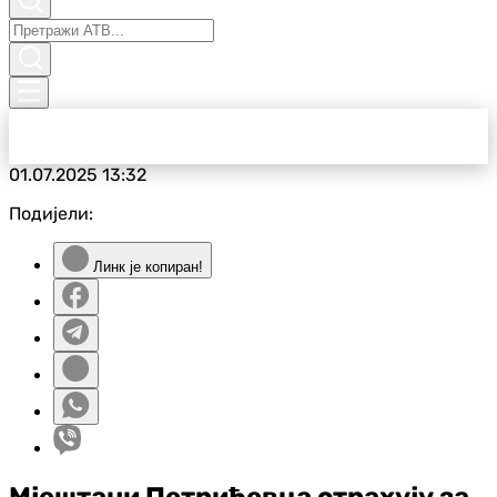
01.07.2025
13:32
Подијели:
Линк је копиран!
Мјештани Петрићевца страхују за