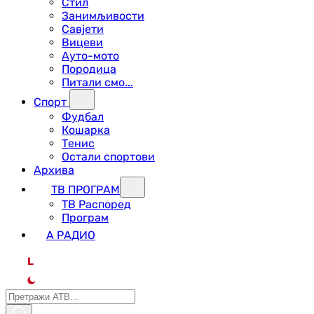
Стил
Занимљивости
Савјети
Вицеви
Ауто-мото
Породица
Питали смо...
Спорт
Фудбал
Кошарка
Тенис
Остали спортови
Архива
ТВ ПРОГРАМ
ТВ Распоред
Програм
А РАДИО
L