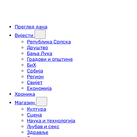
Преглед дана
Вијести
Република Српска
Друштво
Бања Лука
Градови и општине
БиХ
Србија
Регион
Свијет
Економија
Хроника
Магазин
Култура
Сцена
Наука и технологија
Љубав и секс
Здравље