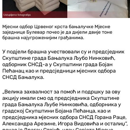
Мјесни одбор Црвеног крста бањалучке Мјесне
заједнице Булевар почео је да дијели двије тоне
брашна најугроженијим грађанима.
У подјели брашна учествовали су и предсједник
Скупштине града Бањалука Љубо Нинковић,
одборник СНСД-а у Скупштини града Бојан
Пећанац као и предсједници мјесних одбора
СНСД Бањалука.
„Велика захвалност за помоћ и подршку за ову
акцију имали смо од предсједника Скупштине
града Бањалука Љубе Нинковића, одборника у
градској Скупштини Бојана Пећанца, као и
предсједника мјесних одбора СНСД Горана Раце,
Александра Арезине, Игора Видовића и осталиџ“,
рекао је Драган Стојић, члан Савјета Мјесне