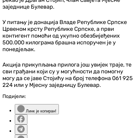
заједнице Булевар.
У питању је донација Владе Републике Српске
Црвеном крсту Републике Српске, а први
контигент помоћи од укупно обезбијеђених
500.000 килограма брашна испоручен је у
понедјељак.
Акција прикупљања прилога још увијек траје, те
сви грађани који су у могућности да помогну
могу да се јаве Стојићу на број телефона 061 925
224 или у Мјесну заједницу Булевар.
Подијели:
Линк је копиран!