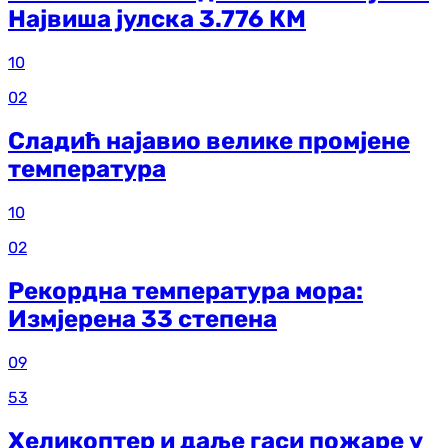
Највиша јулска 3.776 КМ
10
02
Сладић најавио велике промјене
температура
10
02
Рекордна температура мора:
Измјерена 33 степена
09
53
Хеликоптер и даље гаси пожаре у