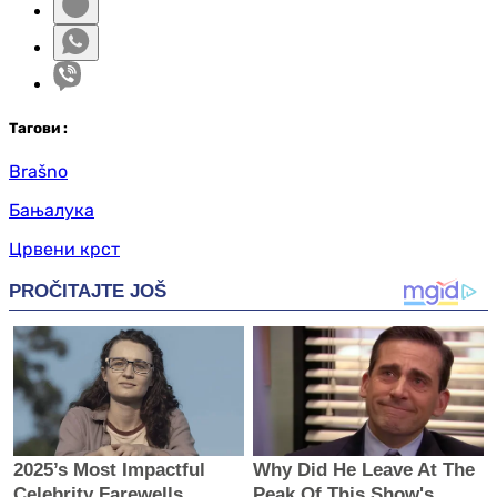
Таг
ови
:
Brašno
Бањалука
Црвени крст