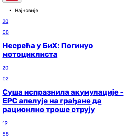
Најновије
20
08
Несрећа у БиХ: Погинуо
мотоциклиста
20
02
Суша испразнила акумулације -
ЕРС апелује на грађане да
рационлно троше струју
19
58