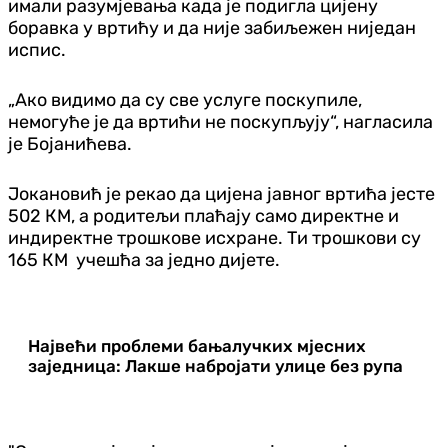
имали разумјевања када је подигла цијену
боравка у вртићу и да није забиљежен ниједан
испис.
„Ако видимо да су све услуге поскупиле,
немогуће је да вртићи не поскупљују“, нагласила
је Бојанићева.
Јокановић је рекао да цијена јавног вртића јесте
502 КМ, а родитељи плаћају само директне и
индиректне трошкове исхране. Ти трошкови су
165 КМ учешћа за једно дијете.
Највећи проблеми бањалучких мјесних
заједница: Лакше набројати улице без рупа