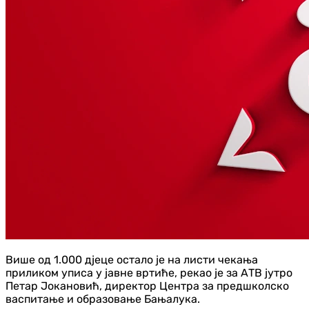
Више од 1.000 дјеце остало је на листи чекања
приликом уписа у јавне вртиће, рекао је за АТВ јутро
Петар Јокановић, директор Центра за предшколско
васпитање и образовање Бањалука.