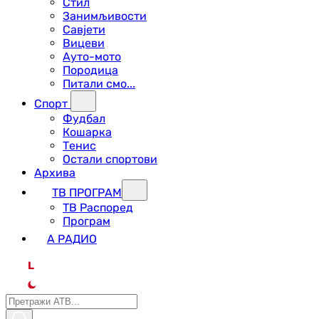
Стил
Занимљивости
Савјети
Вицеви
Ауто-мото
Породица
Питали смо...
Спорт
Фудбал
Кошарка
Тенис
Остали спортови
Архива
ТВ ПРОГРАМ
ТВ Распоред
Програм
А РАДИО
L