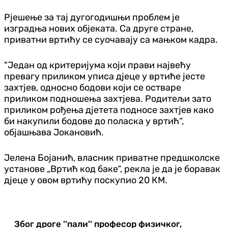
Рјешење за тај дугогодишњи проблем је
изградња нових објеката. Са друге стране,
приватни вртићу се суочавају са мањком кадра.
"Један од критеријума који прави највећу
превагу приликом уписа дјеце у вртиће јесте
захтјев, односно бодови који се остваре
приликом подношења захтјева. Родитељи зато
приликом рођења дјетета подносе захтјев како
би накупили бодове до поласка у вртић“,
објашњава Јокановић.
Јелена Бојанић, власник приватне предшколске
установе „Вртић код баке“, рекла је да је боравак
дјеце у овом вртићу поскупио 20 КМ.
Због дроге ''пали'' професор физичког,