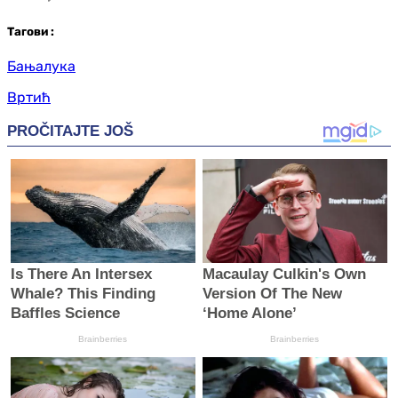
Таг
ови
:
Бањалука
Вртић