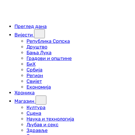
Преглед дана
Вијести
Република Српска
Друштво
Бања Лука
Градови и општине
БиХ
Србија
Регион
Свијет
Економија
Хроника
Магазин
Култура
Сцена
Наука и технологија
Љубав и секс
Здравље