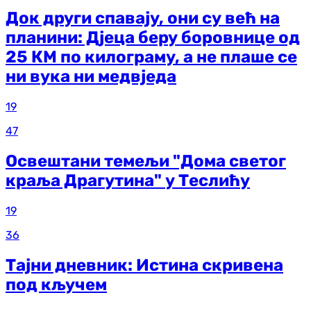
Док други спавају, они су већ на
планини: Дјеца беру боровнице од
25 КМ по килограму, а не плаше се
ни вука ни медвједа
19
47
Освештани темељи "Дома светог
краља Драгутина" у Теслићу
19
36
Тајни дневник: Истина скривена
под кључем