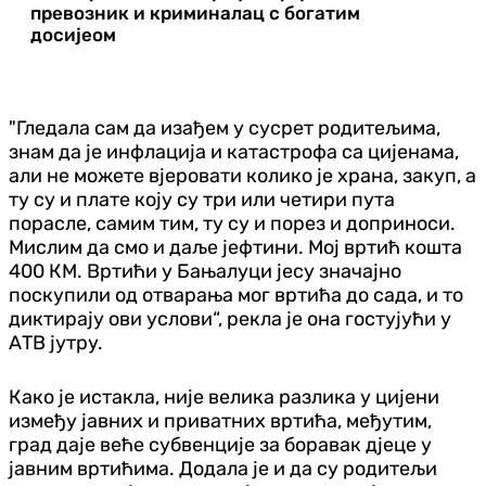
превозник и криминалац с богатим
досијеом
"Гледала сам да изађем у сусрет родитељима,
знам да је инфлација и катастрофа са цијенама,
али не можете вјеровати колико је храна, закуп, а
ту су и плате коју су три или четири пута
порасле, самим тим, ту су и порез и доприноси.
Мислим да смо и даље јефтини. Мој вртић кошта
400 КМ. Вртићи у Бањалуци јесу значајно
поскупили од отварања мог вртића до сада, и то
диктирају ови услови“, рекла је она гостујући у
АТВ јутру.
Како је истакла, није велика разлика у цијени
између јавних и приватних вртића, међутим,
град даје веће субвенције за боравак дјеце у
јавним вртићима. Додала је и да су родитељи