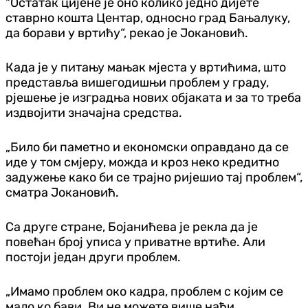
"Остатак цијене је оно колико једно дијете
ставрно кошта Центар, односно град Бањалуку,
да борави у вртићу“, рекао је Јокановић.
Када је у питању мањак мјеста у вртићима, што
представља вишегодишњи проблем у граду,
рјешење је изградња нових објаката и за то треба
издвојити значајна средства.
„Било би паметно и економски оправдано да се
иде у том смјеру, можда и кроз неко кредитно
задужење како би се трајно ријешио тај проблем“,
сматра Јокановић.
Са друге стране, Бојанићева је рекла да је
повећан број уписа у приватне вртиће. Али
постоји један други проблем.
„Имамо проблем око кадра, проблем с којим се
мало ко бави. Ви не можете више наћи