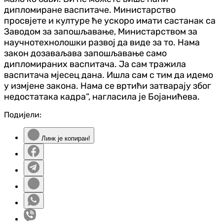
дипломиране васпитаче. Министарство
просвјете и културе ће ускоро имати састанак са
Заводом за запошљавање, Министарством за
научнотехнолошки развој да виде за то. Нама
закон дозаваљава запошљавање само
дипломираних васпитача. Ја сам тражила
васпитача мјесец дана. Ишла сам с тим да идемо
у измјене закона. Нама се вртићи затварају због
недостатака кадра“, нагласила је Бојанићева.
Подијели:
Линк је копиран!