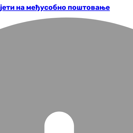
сјети на међусобно поштовање