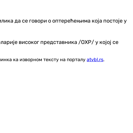
ика да се говори о оптерећењима која постоје у
арије високог представника /ОХР/ у којој се
линка ка изворном тексту на порталу
atvbl.rs
.