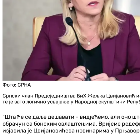
Фото:
СРНА
Српски члан Предсједништва БиХ Жељка Цвијановић ист
те је зато логично усвајање у Народној скупштини Реп
"Шта ће се даље дешавати - видјећемо, али оно шт
обрачун са бонским овлаштењима. Вријеме редефин
изјавила је Цвијановићева новинарима у Прњавору