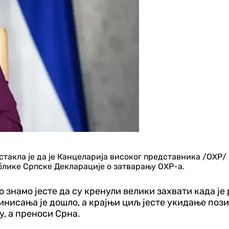
акла је да је Канцеларија високог представника /ОХР/ 
ублике Српске Декларације о затварању ОХР-а.
о знамо јесте да су кренули велики захвати када је
исања је дошло, а крајњи циљ јесте укидање позиц
, а преноси Срна.