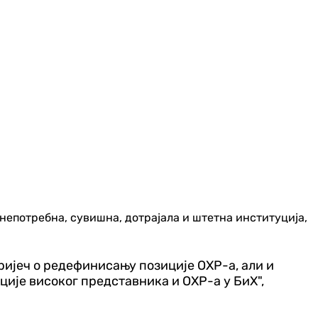
непотребна, сувишна, дотрајала и штетна институција,
 ријеч о редефинисању позиције ОХР-а, али и
ије високог представника и ОХР-а у БиХ",