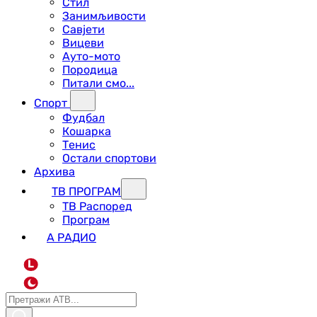
Стил
Занимљивости
Савјети
Вицеви
Ауто-мото
Породица
Питали смо...
Спорт
Фудбал
Кошарка
Тенис
Остали спортови
Архива
ТВ ПРОГРАМ
ТВ Распоред
Програм
А РАДИО
L