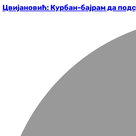
Цвијановић: Курбан-бајрам да под