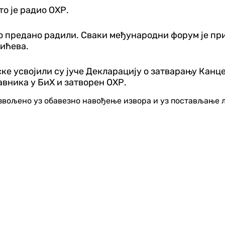
то је радио ОХР.
 предано радили. Сваки међународни форум је прил
вићева.
 усвојили су јуче Декларацију о затварању Канцел
вника у БиХ и затворен ОХР.
озвољено уз обавезно навођење извора и уз постављање 