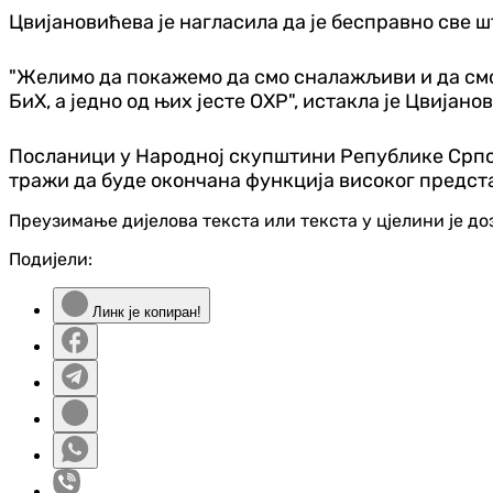
Цвијановићева је нагласила да је бесправно све ш
"Желимо да покажемо да смо сналажљиви и да смо
БиХ, а једно од њих јесте ОХР", истакла је Цвијано
Посланици у Народној скупштини Републике Српске
тражи да буде окончана функција високог предста
Преузимање дијелова текста или текста у цјелини је д
Подијели:
Линк је копиран!