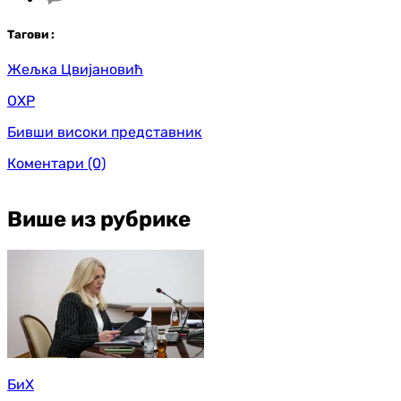
Таг
ови
:
Жељка Цвијановић
ОХР
Бивши високи представник
Коментари
(0)
Више из рубрике
БиХ