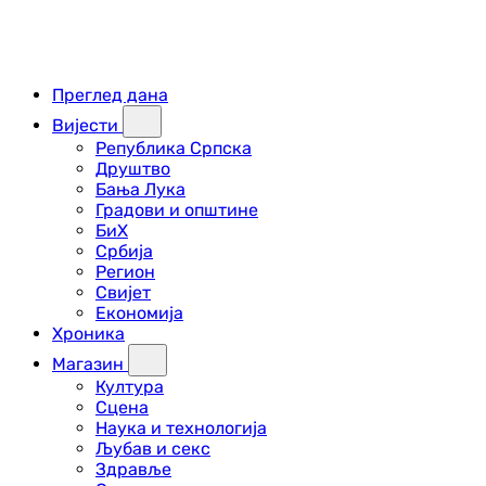
Преглед дана
Вијести
Република Српска
Друштво
Бања Лука
Градови и општине
БиХ
Србија
Регион
Свијет
Економија
Хроника
Магазин
Култура
Сцена
Наука и технологија
Љубав и секс
Здравље