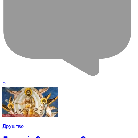
0
Друштво