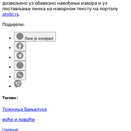
дозвољено уз обавезно навођење извора и уз
постављање линка ка изворном тексту на порталу
atvbl.rs
.
Подијели:
Линк је копиран!
Таг
ови
:
Тржница Бањалука
воће и поврће
Цијене