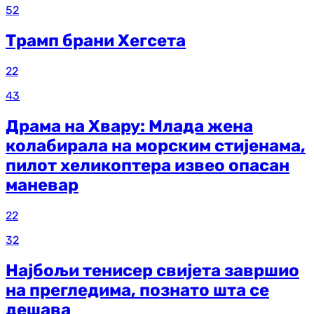
52
Трамп брани Хегсета
22
43
Драма на Хвару: Млада жена
колабирала на морским стијенама,
пилот хеликоптера извео опасан
маневар
22
32
Најбољи тенисер свијета завршио
на прегледима, познато шта се
дешава