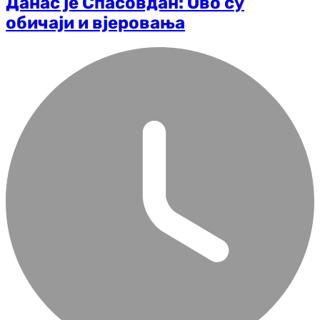
Данас је Спасовдан: Ово су
обичаји и вјеровања