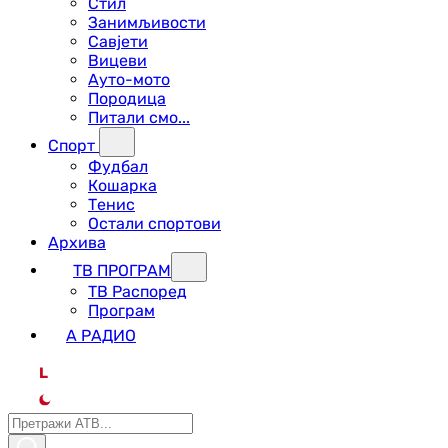
Стил
Занимљивости
Савјети
Вицеви
Ауто-мото
Породица
Питали смо...
Спорт
Фудбал
Кошарка
Тенис
Остали спортови
Архива
ТВ ПРОГРАМ
ТВ Распоред
Програм
А РАДИО
L