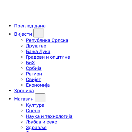
Преглед дана
Вијести
Република Српска
Друштво
Бања Лука
Градови и општине
БиХ
Србија
Регион
Свијет
Економија
Хроника
Магазин
Култура
Сцена
Наука и технологија
Љубав и секс
Здравље