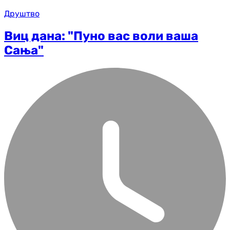
Друштво
Виц дана: "Пуно вас воли ваша
Сања"