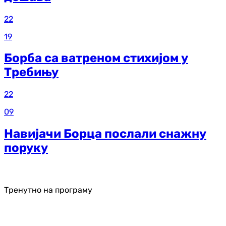
22
19
Борба са ватреном стихијом у
Требињу
22
09
Навијачи Борца послали снажну
поруку
Тренутно на програму