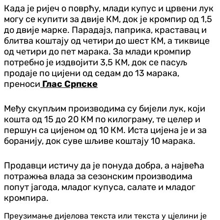
Када је ријеч о поврћу, млади купус и црвени лук
могу се купити за двије КМ, док је кромпир од 1,5
до двије марке. Парадајз, паприка, краставац и
блитва коштају од четири до шест КМ, а тиквице
од четири до пет марака. За млади кромпир
потребно је издвојити 3,5 КМ, док се пасуљ
продаје по цијени од седам до 13 марака,
преноси
Глас Српске
Међу скупљим производима су бијели лук, који
кошта од 15 до 20 КМ по килограму, те целер и
першун са цијеном од 10 КМ. Иста цијена је и за
боранију, док суве шљиве коштају 10 марака.
Продавци истичу да је понуда добра, а највећа
потражња влада за сезонским производима
попут јагода, младог купуса, салате и младог
кромпира.
Преузимање дијелова текста или текста у цјелини је