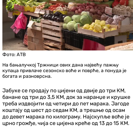
Фото:
АТВ
На бањалучкој Тржници ових дана највећу пажњу
купаца привлаче сезонско воће и поврће, а понуда је
богата и разноврсна.
Јабуке се продају по цијени од двије до три КМ,
банане од три до 3,5 КМ, док за наранџе и крушке
треба издвојити од четири до пет марака. Јагоде
коштају од шест до седам КМ, а трешње од осам
до девет марака по килограму. Најскупље воће је
црно грожђе, чија се цијена креће од 13 до 15 КМ.