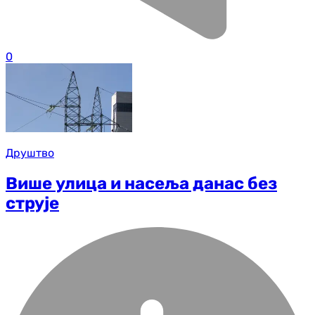
0
Друштво
Више улица и насеља данас без
струје