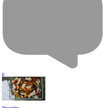
0
Друштво