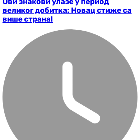
Ови знакови улазе у период
великог добитка: Новац стиже са
више страна!