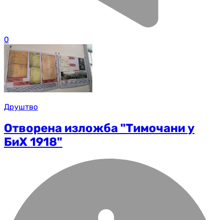
0
Друштво
Отворена изложба "Тимочани у
БиХ 1918"