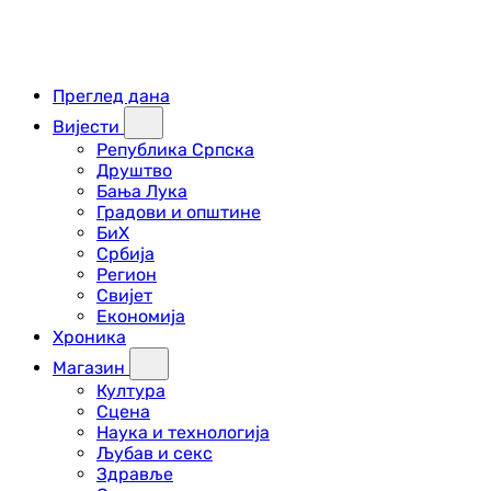
Преглед дана
Вијести
Република Српска
Друштво
Бања Лука
Градови и општине
БиХ
Србија
Регион
Свијет
Економија
Хроника
Магазин
Култура
Сцена
Наука и технологија
Љубав и секс
Здравље