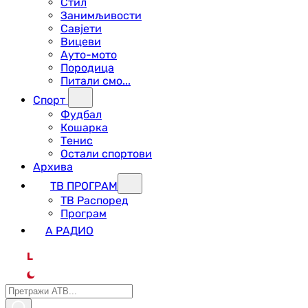
Стил
Занимљивости
Савјети
Вицеви
Ауто-мото
Породица
Питали смо...
Спорт
Фудбал
Кошарка
Тенис
Остали спортови
Архива
ТВ ПРОГРАМ
ТВ Распоред
Програм
А РАДИО
L