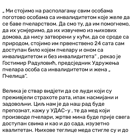
„ Ми стојимо на располагању свим особама
поготово особама са инвалидитетом које желе да
се баве пчеларством. Да смо ту, да им помогнемо,
да их усмјеримо, да их извучемо из њихових
домова, да нису затворени у кући, да се сроде са
природом, стојимо им првенствено 24 сата сам
доступан било којем пчелару и оном са
инвалидитетом и без инвалидитета“ , рекао је
Гостимир Радуловић, предсједник Удружења
пчелара особа са инвалидитетом и жена „
Пчелица“.
Велика је ствар видјети да се људи који су
преживјели страхоте рата, ипак насмијани и
задовољни. Циљ нам је да наш рад буде
препознат, кажу у УДАС-у , те да мед који
производе пчелари, жртве мина буде прије свега
доступан свима и као и до сада, изузетно
квалитетан. Њихове теглице меда стигле су и до