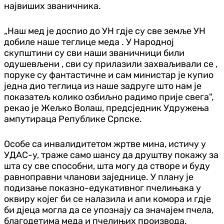
највиших званичника.
„Наш мед је доспио до УН гдје су све земље УН
добиле наше теглице меда . У Народној
скупштини су сви наши званичници били
одушевљени , сви су прилазили захваљивали се ,
поруке су фантастичне и сам министар је купио
једна дио теглица из наше задруге што нам је
показатељ колико озбиљно радимо прије свега",
рекао је Жељко Волаш, предсједник Удружења
ампутираца Републике Српске.
Особе са инвалидитетом жртве мина, истичу у
УДАС-у, траже само шансу да друштву покажу за
шта су све способни, шта могу да створе и буду
равноправни чланови заједнице. У плану је
подизање показно-едукативног пчелињака у
оквиру којег би се налазила и апи комора и гдје
би дјеца могла да се упознају са значајем пчела,
благодетима меда и пчелињих производа.