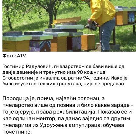
Фото:
ATV
Гостимир Радуловић, пчеларством се бави више од
двије деценије и тренутно има 90 кошница.
Стоодстотни је инвалид од ратне 94. године. Иако је
било изузетно тешких тренутака, није се предавао.
Породица је, прича, највећи ослонац, а
пчеларство више од позива и било какве зараде -
то је вјерује, права рехабилитација. Показао се и
као одличан ментор, па данас заједно са другим
пчеларима из Удружења ампутираца, обучава
почетнике.