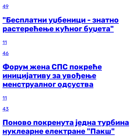
49
"Бесплатни уџбеници - знатно
растерећење кућног буџета"
11
46
Форум жена СПС покреће
иницијативу за увођење
менструалног одсуства
11
43
Поново покренута једна турбина
нуклеарне електране "Пакш"