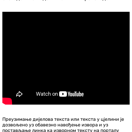
Преузимање дијелова текста или текста у цјелини је
дозвољено уз обавезно навођење извора и уз
постављање линка ка изворном тексту на порталу