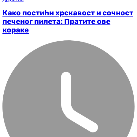
Како постићи хрскавост и сочност
печеног пилета: Пратите ове
кораке