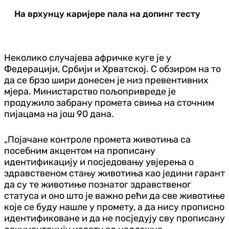
На врхунцу каријере пала на допинг тесту
Неколико случајева афричке куге је у
Федерацији, Србији и Хрватској. С обзиром на то
да се брзо шири донесен је низ превентивних
мјера. Министарство пољопривреде је
продужило забрану промета свиња на сточним
пијацама на још 90 дана.
„Појачане контроле промета животиња са
посебним акцентом на прописану
идентификацију и посједовању увјерења о
здравственом стању животиња као једини гарант
да су те животиње познатог здравственог
статуса и оно што је важно рећи да све животиње
које се буду нашле у промету, а да нису прописно
идентификоване и да не посједују сву прописану