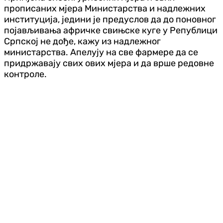
прописаних мјера Министарства и надлежних
институција, једини је предуслов да до поновног
појављивања афричке свињске куге у Републици
Српској не дође, кажу из надлежног
министарства. Апелују на све фармере да се
придржавају свих ових мјера и да врше редовне
контроле.