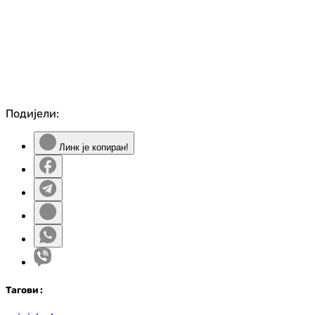
Подијели:
Линк је копиран!
Таг
ови
: