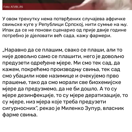
У овом тренутку нема потврђених случајева афричке
свињске куге у Републици Српској, нити сумње на њу.
Ипак да се не понови сценарио од прије двије године
потребно је дјеловати већ сада, кажу фармери.
„Наравно да се плашим, свако се плаши, али то
није довољно само се плашити, него је довољно
предузети одређене мјере. Ми смо тек сад, да
кажем, покрећемо производњу свиња, тек сад
смо убацили нове назимице и очекујемо прво
прашење, тако да смо морали све биохемијске
мјере да предузмемо, да не би дошло. А то су
мјере дезинфекције, то су мјере дератизације, то
су мјере, низ мјера које треба предузети
сигурносних“, рекао је Миленко Зупур, власник
фарме свиња.