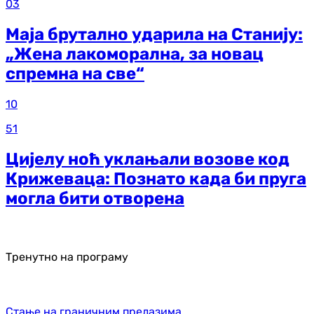
03
Маја брутално ударила на Станију:
„Жена лакоморална, за новац
спремна на све“
10
51
Цијелу ноћ уклањали возове код
Крижеваца: Познато када би пруга
могла бити отворена
Тренутно на програму
Стање на граничним прелазима