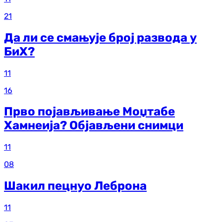
21
Да ли се смањује број развода у
БиХ?
11
16
Прво појављивање Моџтабе
Хамнеија? Објављени снимци
11
08
Шакил пецнуо Леброна
11