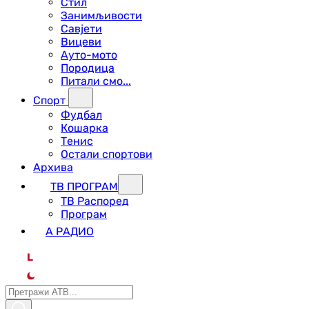
Стил
Занимљивости
Савјети
Вицеви
Ауто-мото
Породица
Питали смо...
Спорт
Фудбал
Кошарка
Тенис
Остали спортови
Архива
ТВ ПРОГРАМ
ТВ Распоред
Програм
А РАДИО
L