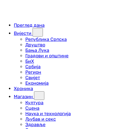
Преглед дана
Вијести
Република Српска
Друштво
Бања Лука
Градови и општине
БиХ
Србија
Регион
Свијет
Економија
Хроника
Магазин
Култура
Сцена
Наука и технологија
Љубав и секс
Здравље