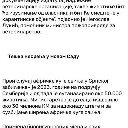
документацију издату од надлежне
ветеринарске организације, такве животиње бит
ће изузимање од власника и бит ће смештене у
карантинске објекте“, појаснио је Негослав
Лукић, помоћник министра пољопривреде за
ветеринарство.
Тешка несрећа у Новом Саду
Први случај афричке куге свиња у Српској
забиљежен је 2023. године на подручју
Семберије и од тада је еутаназирано око 50.000
животиња. Министарство је до сада издвојило
око 30 милиона КМ за надокнаду штете и за
сузбијање ширења афричке куге свиња.
Примјена биосигурносних мјера и свих