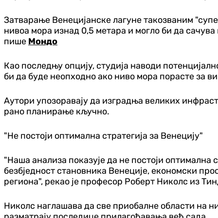
Затварање Венецијанске лагуне такозваним "супе
нивоа мора изнад 0,5 метара и могло би да сачува
пише
Мондо
Као последњу опцију, студија наводи потенцијал
би да буде неопходно ако ниво мора порасте за виш
Аутори упозоравају да изградња великих инфрастр
рано планирање кључно.
"Не постоји оптимална стратегија за Венецију"
"Наша анализа показује да не постоји оптимална с
безбједност становника Венеције, економски прос
региона", рекао је професор Роберт Николс из Ти
Николс наглашава да све приобалне области на н
разматрају последице прилагођавања већ сада.