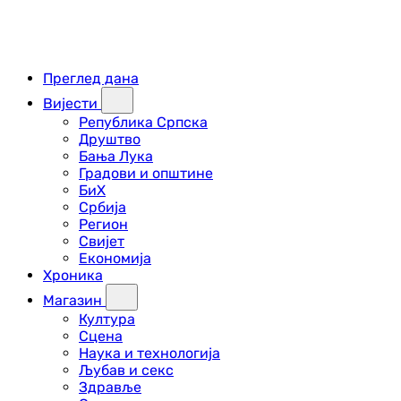
Преглед дана
Вијести
Република Српска
Друштво
Бања Лука
Градови и општине
БиХ
Србија
Регион
Свијет
Економија
Хроника
Магазин
Култура
Сцена
Наука и технологија
Љубав и секс
Здравље