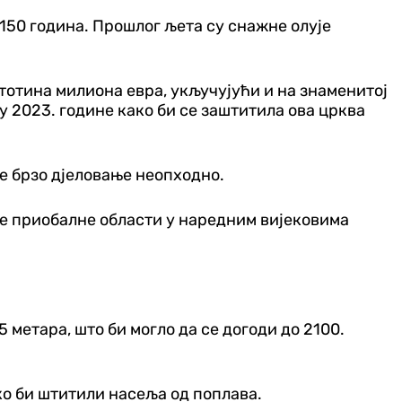
150 година. Прошлог љета су снажне олује
стотина милиона евра, укључујући и на знаменитој
 2023. године како би се заштитила ова црква
е брзо д‌јеловање неопходно.
ке приобалне области у наредним вијековима
метара, што би могло да се догоди до 2100.
ко би штитили насеља од поплава.