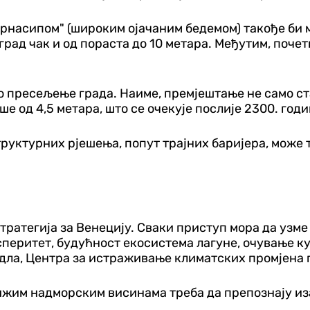
рнасипом" (широким ојачаним бедемом) такође би 
 град чак и од пораста до 10 метара. Међутим, поч
но пресељење града. Наиме, премјештање не само с
е од 4,5 метара, што се очекује послије 2300. годи
уктурних рјешења, попут трајних баријера, може тр
тратегија за Венецију. Сваки приступ мора да узме
перитет, будућност екосистема лагуне, очување кул
ндла, Центра за истраживање климатских промјена 
ижим надморским висинама треба да препознају иза