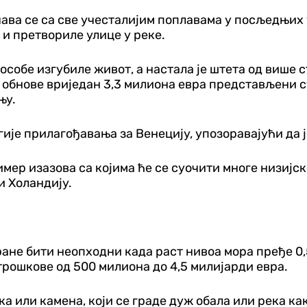
ава се са све учесталијим поплавама у посљедњих 
и претвориле улице у реке.
 особе изгубиле живот, а настала је штета од више 
 обнове вриједан 3,3 милиона евра представљени су
њу.
ије прилагођавања за Венецију, упозоравајући да ј
мер изазова са којима ће се суочити многе низијс
и Холандију.
не бити неопходни када раст нивоа мора пређе 0,5 
 трошкове од 500 милиона до 4,5 милијарди евра.
а или камена, који се граде дуж обала или река ка