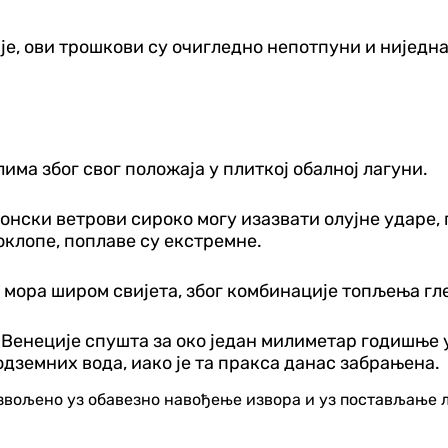
је, ови трошкови су очигледно непотпуни и ниједн
има због свог положаја у плиткој обалној лагуни.
онски ветрови сироко могу изазвати олујне ударе,
поклопе, поплаве су екстремне.
 мора широм свијета, због комбинације топљења гл
 Венеције спушта за око један милиметар годишње 
земних вода, иако је та пракса данас забрањена.
озвољено уз обавезно навођење извора и уз постављање 