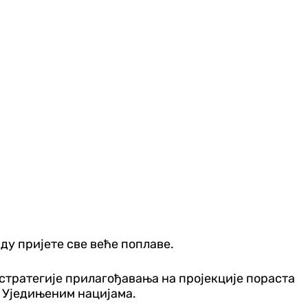
ду пријете све веће поплаве.
 стратегије прилагођавања на пројекције пораста
и Уједињеним нацијама.