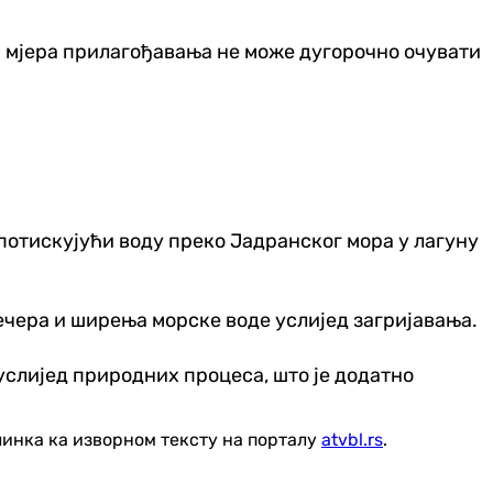
а мјера прилагођавања не може дугорочно очувати
 потискујући воду преко Јадранског мора у лагуну
ечера и ширења морске воде услијед загријавања.
услијед природних процеса, што је додатно
линка ка изворном тексту на порталу
atvbl.rs
.