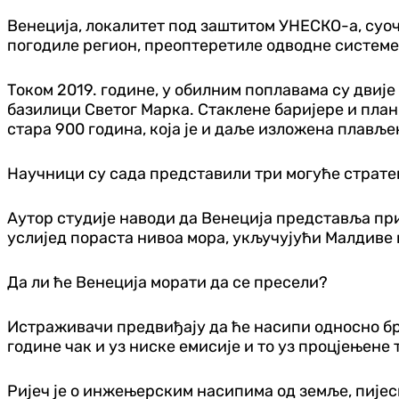
Венеција, локалитет под заштитом УНЕСКО-а, суоч
погодиле регион, преоптеретиле одводне системе 
Током 2019. године, у обилним поплавама су двије
базилици Светог Марка. Стаклене баријере и план
стара 900 година, која је и даље изложена плавље
Научници су сада представили три могуће стратег
Аутор студије наводи да Венеција представља при
услијед пораста нивоа мора, укључујући Малдиве 
Да ли ће Венеција морати да се пресели?
Истраживачи предвиђају да ће насипи односно бра
године чак и уз ниске емисије и то уз процјењене
Ријеч је о инжењерским насипима од земље, пијеск