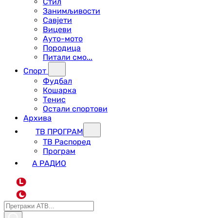
Стил
Занимљивости
Савјети
Вицеви
Ауто-мото
Породица
Питали смо...
Спорт
Фудбал
Кошарка
Тенис
Остали спортови
Архива
ТВ ПРОГРАМ
ТВ Распоред
Програм
А РАДИО
L