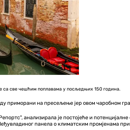
се са све чешћим поплавама у посљедњих 150 година.
ду приморани на пресељење јер овом чаробном гра
Репортс", анализирала је постојеће и потенцијалне
у Међувладиног панела о климатским промјенама пр