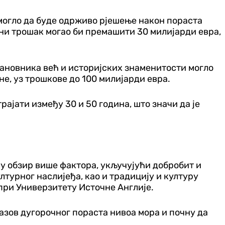
могло да буде одрживо рјешење након пораста
етни трошак могао би премашити 30 милијарди евра,
тановника већ и историјских знаменитости могло
не, уз трошкове до 100 милијарди евра.
ајати између 30 и 50 година, што значи да је
 у обзир више фактора, укључујући добробит и
турног наслијеђа, као и традицију и културу
при Универзитету Источне Англије.
зов дугорочног пораста нивоа мора и почну да