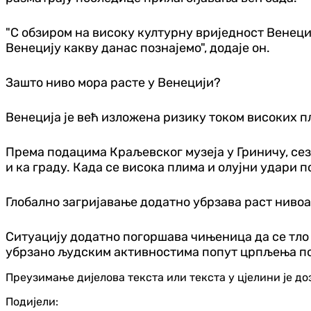
"С обзиром на високу културну вриједност Венеци
Венецију какву данас познајемо", додаје он.
Зашто ниво мора расте у Венецији?
Венеција је већ изложена ризику током високих пл
Према подацима Краљевског музеја у Гриничу, сез
и ка граду. Када се висока плима и олујни удари 
Глобално загријавање додатно убрзава раст нивоа
Ситуацију додатно погоршава чињеница да се тло
убрзано људским активностима попут црпљења под
Преузимање дијелова текста или текста у цјелини је д
Подијели: