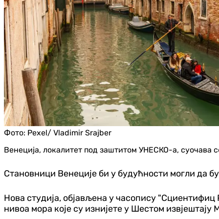
Фото:
Pexel/ Vladimir Srajber
Венеција, локалитет под заштитом УНЕСКО-а, суочава 
Становници Венеције би у будућности могли да бу
Нова студија, објављена у часопису "Сциентифиц 
нивоа мора које су изнијете у Шестом извјештај