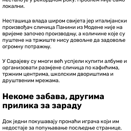
локални.
Несташица влада широм свијета јер италијански
произвођач сличица Панини из Модене није на
вријеме започео производњу, а количине које су
пуштене на тржиште нису довољне да задовоље
огромну потражњу.
У Сарајеву су многи већ успјели купити албуме и
организовати размјене сличица по кафићима,
тржним центрима, школским двориштима и
друштвеним мрежама.
Некоме забава, другима
прилика за зараду
Док једни покушавају пронаћи играча који им
недостаје за попуњавање посљедње странице,