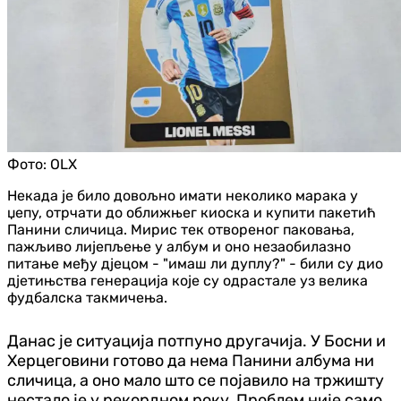
Фото:
OLX
Некада је било довољно имати неколико марака у
џепу, отрчати до оближњег киоска и купити пакетић
Панини сличица. Мирис тек отвореног паковања,
пажљиво лијепљење у албум и оно незаобилазно
питање међу д‌јецом - "имаш ли дуплу?" - били су дио
д‌јетињства генерација које су одрастале уз велика
фудбалска такмичења.
Данас је ситуација потпуно другачија. У Босни и
Херцеговини готово да нема Панини албума ни
сличица, а оно мало што се појавило на тржишту
нестало је у рекордном року. Проблем није само