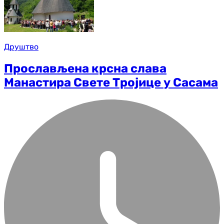
Друштво
Прослављена крсна слава
Манастира Свете Тројице у Сасама