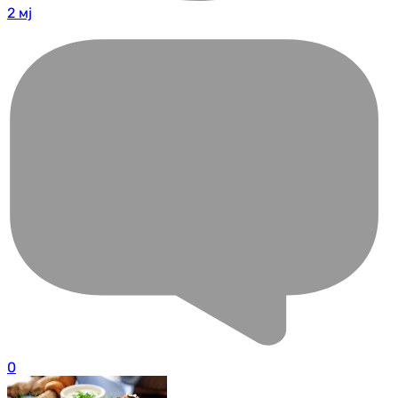
2 мј
0