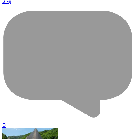
2 мј
0