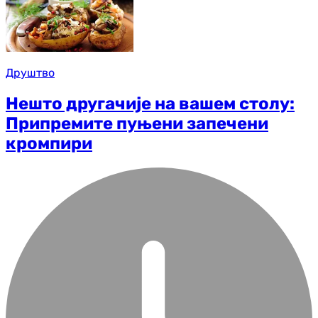
Друштво
Нешто другачије на вашем столу:
Припремите пуњени запечени
кромпири