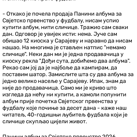
- Откако је почела продаја Панини албума за
Свјетско првенство у фудбалу, нисам успио
купити албум, нити сличице. Тражио сам сваки
дан. Одговор је увијек исти: нема. Јуче сам
обишао 12 киоска у Сарајеву и наравно да нисам
нашао. На многима је стављен натпис "немамо
сличице". Неки дан ми је једна продавачица у
киоску рекла "Дођи сута, добићемо два албума".
Рекао сам јој да је најбоље да кампирам, да
поставим шатор. Замислите шта су два албума за
једно велико насеље у Сарајеву. Ипак, знам да
није до продавачица. Само ми је криво што
изгледа да нећу ни купити, а камоли попунити
албум прије почетка Свјетског првенства у
фудбалу које почиње за десет дана - каже наш
читатељ, 40-годишњи љубитељ фудбала који је
сличице скупљао цијели живот.
Панини албум за Свјетско првенство 2026.