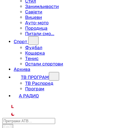
Стил
Занимљивости
Савјети
Вицеви
Ауто-мото
Породица
Питали смо...
Спорт
Фудбал
Кошарка
Тенис
Остали спортови
Архива
ТВ ПРОГРАМ
ТВ Распоред
Програм
А РАДИО
L