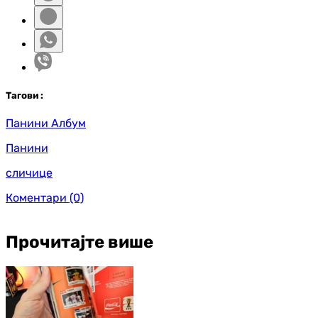
Таг
ови
:
Панини Албум
Панини
сличице
Коментари
(0)
Прочитајте више