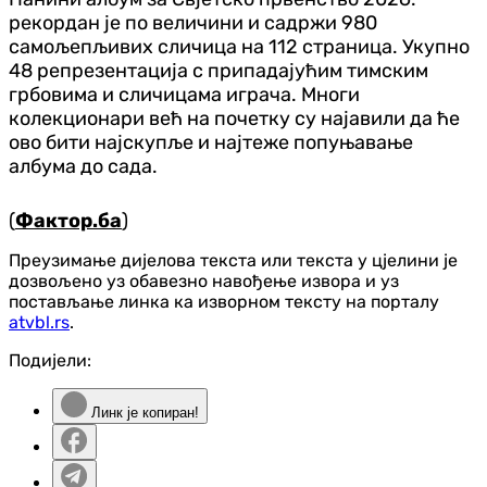
рекордан је по величини и садржи 980
самољепљивих сличица на 112 страница. Укупно
48 репрезентација с припадајућим тимским
грбовима и сличицама играча. Многи
колекционари већ на почетку су најавили да ће
ово бити најскупље и најтеже попуњавање
албума до сада.
(
Фактор.ба
)
Преузимање дијелова текста или текста у цјелини је
дозвољено уз обавезно навођење извора и уз
постављање линка ка изворном тексту на порталу
atvbl.rs
.
Подијели:
Линк је копиран!