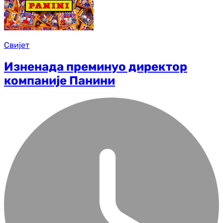
Свијет
Изненада преминуо директор
компаније Панини