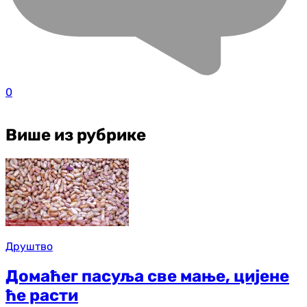
0
Више из рубрике
Друштво
Домаћег пасуља све мање, цијене
ће расти