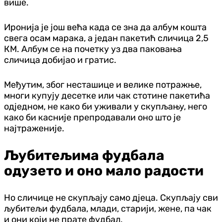
више.
Иронија је још већа када се зна да албум кошта
свега осам марака, а један пакетић сличица 2,5
КМ. Албум се на почетку уз два паковања
сличица добијао и гратис.
Међутим, због несташице и велике потражње,
многи купују десетке или чак стотине пакетића
од‌једном, не како би уживали у скупљању, него
како би касније препродавали оно што је
најтраженије.
Љубитељима фудбала
одузето и оно мало радости
Но сличице не скупљају само д‌јеца. Скупљају сви
љубитељи фудбала, млади, старији, жене, па чак
и они који не прате фудбал.