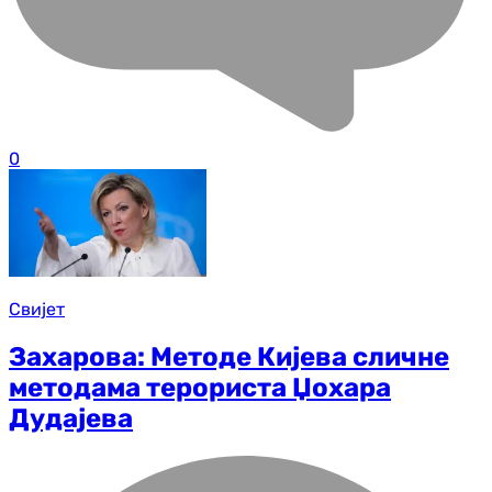
0
Свијет
Захарова: Методе Кијева сличне
методама терориста Џохара
Дудајева