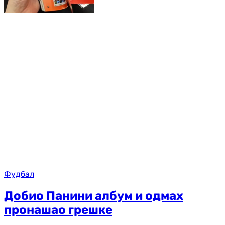
Фудбал
Добио Панини албум и одмах
пронашао грешке