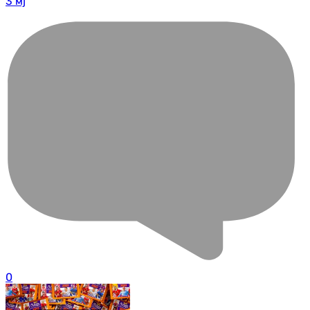
3 мј
0