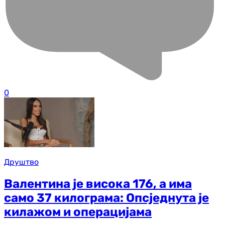
0
Друштво
Валентина је висока 176, а има
само 37 килограма: Опсједнута је
килажом и операцијама