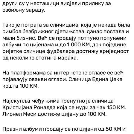
други су у несташици вид‌јели прилику за
озбиљну зараду.
Тако је потрага за сличицама, која је некада била
симбол безбрижног д‌јетињства, данас постала и
мали бизнис. Већ се продају потпуно попуњени
албуми по цијенама и до 1.000 КМ, док поједине
ријетке сличице фудбалера достижу вриједност
од неколико стотина марака.
На платформама за интернетске огласе се већ
појављују овакви огласи. Сличица Едина Џеке
кошта 100 КМ.
Најскупља међу њима тренутно је сличица
Кристијана Роналда која се нуди за чак 150 КМ.
Лионел Меси достиже цијену до 100 КМ.
Празни албуми продају се по цијени од 50 КМ и