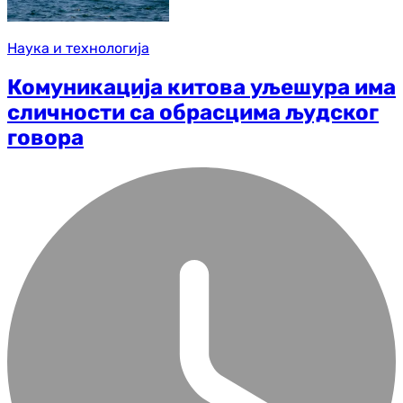
Наука и технологија
Комуникација китова уљешура има
сличности са обрасцима људског
говора