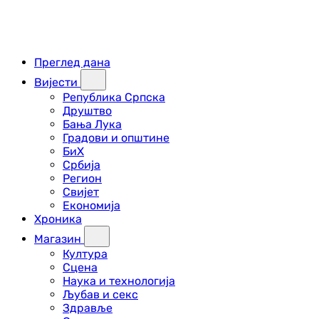
Преглед дана
Вијести
Република Српска
Друштво
Бања Лука
Градови и општине
БиХ
Србија
Регион
Свијет
Економија
Хроника
Магазин
Култура
Сцена
Наука и технологија
Љубав и секс
Здравље