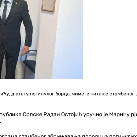
ћу, дјетету погинулог борца, чиме је питање стамбеног
ублике Српске Радан Остојић уручио је Марићу рје
.
 програма стамбеног збрињавања породица погинули