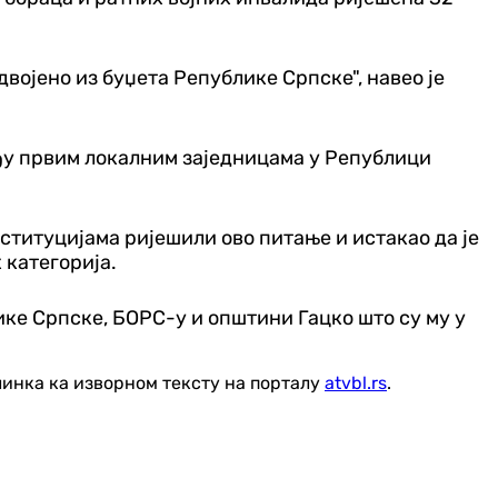
здвојено из буџета Републике Српске", навео је
еђу првим локалним заједницама у Републици
нституцијама ријешили ово питање и истакао да је
 категорија.
блике Српске, БОРС-у и општини Гацко што су му у
линка ка изворном тексту на порталу
atvbl.rs
.