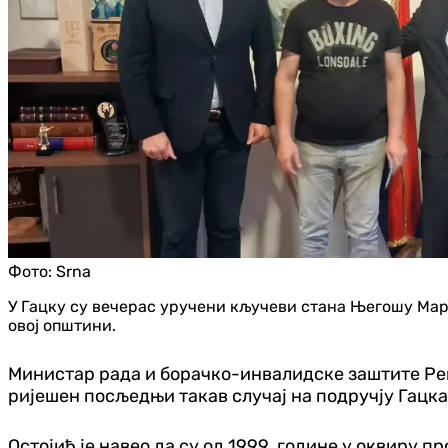
Фото:
Srna
У Гацку су вечерас уручени кључеви стана Његошу Мари
овој општини.
Министар рада и борачко-инвалидске заштите Реп
ријешен посљедњи такав случај на подручју Гацка
Остојић је навео да су од 1999. године у оквиру