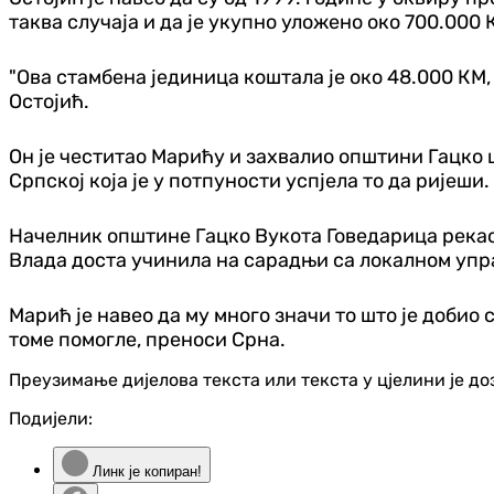
таква случаја и да је укупно уложено око 700.000 
"Ова стамбена јединица коштала је око 48.000 КМ, 
Остојић.
Он је честитао Марићу и захвалио општини Гацко 
Српској која је у потпуности успјела то да ријеши.
Начелник општине Гацко Вукота Говедарица рекао ј
Влада доста учинила на сарадњи са локалном упр
Марић је навео да му много значи то што је добио 
томе помогле, преноси Срна.
Преузимање дијелова текста или текста у цјелини је д
Подијели:
Линк је копиран!