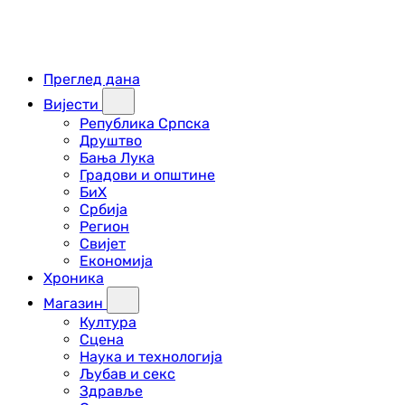
Преглед дана
Вијести
Република Српска
Друштво
Бања Лука
Градови и општине
БиХ
Србија
Регион
Свијет
Економија
Хроника
Магазин
Култура
Сцена
Наука и технологија
Љубав и секс
Здравље