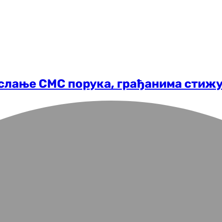
а слање СМС порука, грађанима стиж