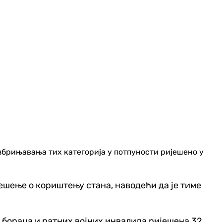
 збрињавања тих категорија у потпуности ријешено у
шење о кориштењу стана, наводећи да је тиме
х бораца и ратних војних инвалида ријешена 32