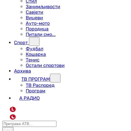
Стил
Занимљивости
Савјети
Вицеви
Ауто-мото
Породица
Питали смо...
Спорт
Фудбал
Кошарка
Тенис
Остали спортови
Архива
ТВ ПРОГРАМ
ТВ Распоред
Програм
А РАДИО
L