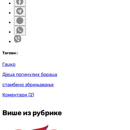
Таг
ови
:
Гацко
Дјеца погинулих бораца
стамбено збрињавање
Коментари
(2)
Више из рубрике