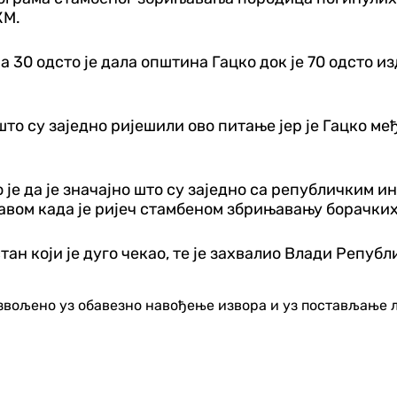
КМ.
а 30 одсто је дала општина Гацко док је 70 одсто и
што су заједно ријешили ово питање јер је Гацко м
е да је значајно што су заједно са републичким и
авом када је ријеч стамбеном збрињавању борачких
стан који је дуго чекао, те је захвалио Влади Репу
озвољено уз обавезно навођење извора и уз постављање 